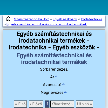
home
Számítástechnika Bolt
››
Egyéb eszközök
››
Irodatechnika
››
Egyéb számítástechnikai és irodatachnikai termékek
Egyéb számítástechnikai és
irodatachnikai termékek -
Irodatechnika - Egyéb eszközök -
Egyéb számítástechnikai és
irodatachnikai termékek
Sorbarendezés:
Ár
Azonosító
Megnevezés
« Első
‹ Előző
1
Következő ›
Utolsó »