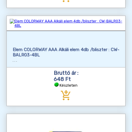
Elem COLORWAY AAA Alkáli elem 4db /bliszter : CW-
BALR03-4BL
Bruttó ár :
648 Ft
Készleten
add_shopping_cart