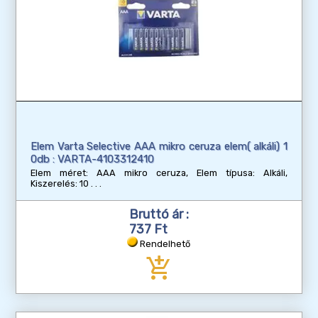
Elem Varta Selective AAA mikro ceruza elem( alkáli) 1
0db : VARTA-4103312410
Elem méret: AAA mikro ceruza, Elem típusa: Alkáli,
Kiszerelés: 10
Bruttó ár :
737 Ft
Rendelhető
add_shopping_cart