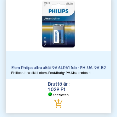
Elem Philips ultra alkáli 9V 6LR61 1db : PH-UA-9V-B2
Philips ultra alkáli elem, Fesültség: 9V, Kiszerelés: 1
Bruttó ár :
1 029 Ft
Készleten
add_shopping_cart