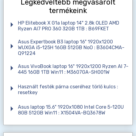
Legkedveltebb megvásárolt
termékeink
HP Elitebook X G1a laptop 14" 2.8k OLED AMD
Ryzen AI7 PRO 360 32GB 1TB : B69FKET
Asus Expertbook B3 laptop 16" 1920x1200
WUXGA i5-125H 16GB 512GB NoO : B3604CMA-
Q91224
Asus VivoBook laptop 16" 1920x1200 Ryzen AI 7-
445 16GB 1TB Win11 : M3607GA-SH001W
Használt festék párna cseréhez törlő kulcs :
resetkey
Asus laptop 15.6" 1920x1080 Intel Core 5-120U
8GB 512GB Win11 : X1504VA-BQ3678W