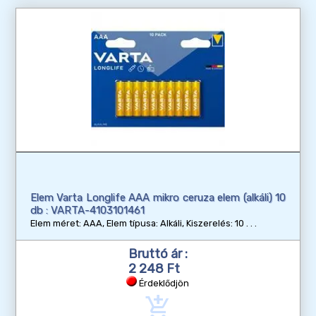
Elem Varta Longlife AAA mikro ceruza elem (alkáli) 10
db : VARTA-4103101461
Elem méret: AAA, Elem típusa: Alkáli, Kiszerelés: 10
Bruttó ár :
2 248 Ft
Érdeklődjön
add_shopping_cart