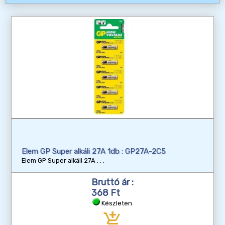
Elem GP Super alkáli 27A 1db : GP27A-2C5
Elem GP Super alkáli 27A
Bruttó ár :
368 Ft
Készleten
add_shopping_cart