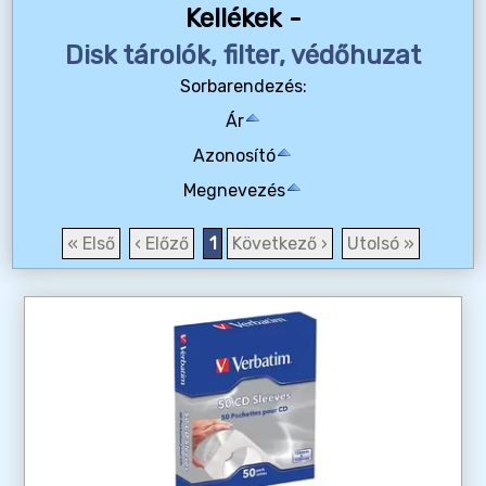
Kellékek -
Disk tárolók, filter, védőhuzat
Sorbarendezés:
Ár
Azonosító
Megnevezés
« Első
‹ Előző
1
Következő ›
Utolsó »