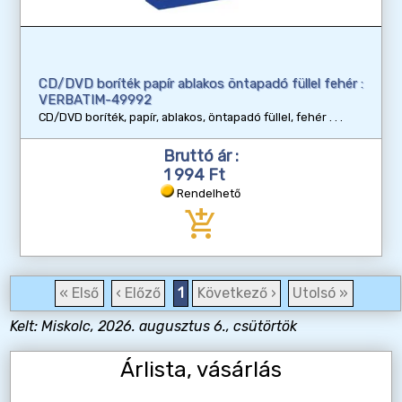
CD/DVD boríték papír ablakos öntapadó füllel fehér :
VERBATIM-49992
CD/DVD boríték, papír, ablakos, öntapadó füllel, fehér
Bruttó ár :
1 994 Ft
Rendelhető
add_shopping_cart
« Első
‹ Előző
1
Következő ›
Utolsó »
Kelt: Miskolc, 2026. augusztus 6., csütörtök
Árlista, vásárlás