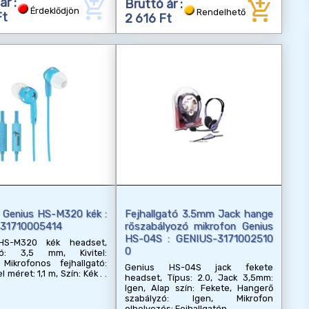
add_shopping_cart
add_shopping_cart
ár :
Bruttó ár :
Érdeklődjön
Rendelhető
Ft
2 616 Ft
 Genius HS-M320 kék :
Fejhallgató 3.5mm Jack hange
31710005414
rőszabályozó mikrofon Genius
HS-04S : GENIUS-3171002510
HS-M320 kék headset,
0
ozó: 3,5 mm, Kivitel:
 Mikrofonos fejhallgató:
Genius HS-04S jack fekete
l méret: 1,1 m, Szín: Kék
headset, Típus: 2.0, Jack 3,5mm:
Igen, Alap szín: Fekete, Hangerő
szabályzó: Igen, Mikrofon
elhelyezés: Fejhallgatón