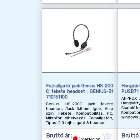
Fejhallgató jack Genius HS-200
Hangkárt
C fekete headset : GENIUS-31
PUSB71
710151100
APPROX A
Hangkárt
Genius HS-200C jack fekete
Csatolófe
headset, Jack 3,5mm: Igen, Alap
Kompatibi
szín: Fekete, Kompatibilitás: PC,
Windows 
Mikrofon elhelyezés: Fejhallgatón,
Típus: 2.0 fejhallgató & headset
add_shopping_cart
Bruttó ár :
Bruttó 
Érdeklődjön