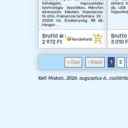
fülhallgató, Kapcsolódási
átmérő: 
technológia: Vezetékes, Mikrofon
db, USB 
elhelyezés: Kábelen, Impedancia:
Teljesítm
16 ohm, Frekvencia tartomány: 20 -
20000 Hz, Érzékenység: 88 dB,
Hangsz
add_shopping_cart
Bruttó ár :
Bruttó 
Rendelhető
2 972 Ft
3 010 F
« Első
‹ Előző
1
2
Kelt: Miskolc, 2026. augusztus 6., csütörtö