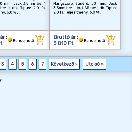
50 mm, Jack 3,5mm be: 1
Hangszóró átmérő: 50 mm, Jack
be: 1 db, Típus: 2.0 fa,
3,5mm be: 1 db, USB be: 1 db, Típus:
ény: 6,0 W
2.0 fa, Teljesítmény: 6,0 W
add_shopping_cart
add_shopping_cart
ár :
Bruttó ár :
Rendelhető
Rendelhető
t
3 010 Ft
3
4
5
6
7
Következő ›
Utolsó »
k