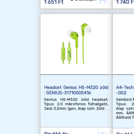
1 651 Ft
1 740 F
Headset Genius HS-M320 zöld
A4-Tech
: GENIUS-31710005416
-002
Genius HS-M320 zöld headset,
Gembird 
Típus: 2.0 mikrofonos fülhallgató,
Típus: 2
Jack 3,5mm: Igen, Alap szín: Zöld
Alap szín
mm, Állít
Állítható 