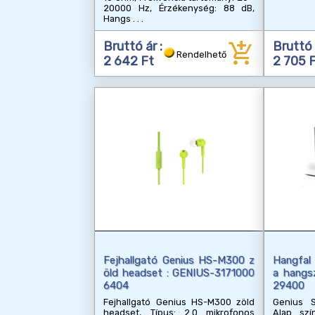
20000 Hz, Érzékenység: 88 dB,
Hangs
add_shopping_cart
Bruttó ár :
Bruttó 
Rendelhető
2 642 Ft
2 705 
Fejhallgató Genius HS-M300 z
Hangfal 
öld headset : GENIUS-3171000
a hangs
6404
29400
Fejhallgató Genius HS-M300 zöld
Genius S
headset, Típus: 2.0 mikrofonos
Alap szí