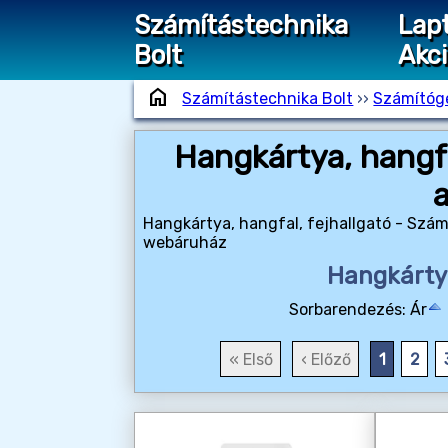
Számítástechnika
Lap
Bolt
Akc
home
Számítástechnika Bolt
››
Számítógé
Hangkártya, hangfa
a
Hangkártya, hangfal, fejhallgató - Szám
webáruház
Hangkártya
Sorbarendezés:
Ár
« Első
‹ Előző
1
2