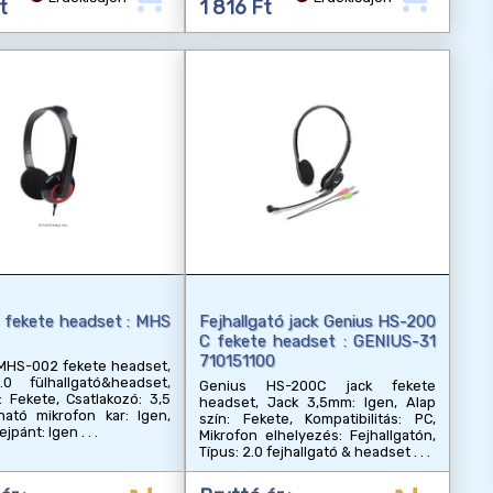
t
1 816 Ft
 fekete headset : MHS
Fejhallgató jack Genius HS-200
C fekete headset : GENIUS-31
710151100
MHS-002 fekete headset,
.0 fülhallgató&headset,
Genius HS-200C jack fekete
: Fekete, Csatlakozó: 3,5
headset, Jack 3,5mm: Igen, Alap
ható mikrofon kar: Igen,
szín: Fekete, Kompatibilitás: PC,
fejpánt: Igen
Mikrofon elhelyezés: Fejhallgatón,
Típus: 2.0 fejhallgató & headset