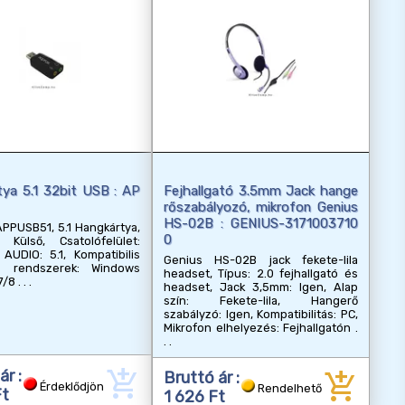
ya 5.1 32bit USB : AP
Fejhallgató 3.5mm Jack hange
rőszabályozó, mikrofon Genius
HS-02B : GENIUS-3171003710
PPUSB51, 5.1 Hangkártya,
0
s: Külső, Csatolófelület:
AUDIO: 5.1, Kompatibilis
Genius HS-02B jack fekete-lila
s rendszerek: Windows
headset, Típus: 2.0 fejhallgató és
7/8
headset, Jack 3,5mm: Igen, Alap
szín: Fekete-lila, Hangerő
szabályzó: Igen, Kompatibilitás: PC,
Mikrofon elhelyezés: Fejhallgatón
add_shopping_cart
add_shopping_cart
ár :
Bruttó ár :
Érdeklődjön
Rendelhető
Ft
1 626 Ft