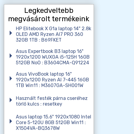
Legkedveltebb
megvásárolt termékeink
HP Elitebook X G1a laptop 14" 2.8k
OLED AMD Ryzen AI7 PRO 360
32GB 1TB : B69FKET
Asus Expertbook B3 laptop 16"
1920x1200 WUXGA i5-125H 16GB
512GB NoO : B3604CMA-Q91224
Asus VivoBook laptop 16"
1920x1200 Ryzen AI 7-445 16GB
1TB Win11 : M3607GA-SH001W
Használt festék párna cseréhez
törlő kulcs : resetkey
Asus laptop 15.6" 1920x1080 Intel
Core 5-120U 8GB 512GB Win11 :
X1504VA-BQ3678W