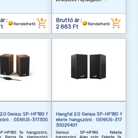
add_shopping_cart
add_shopping_cart
ár :
Bruttó ár :
Rendelhető
Rendelhető
Ft
2 883 Ft
2.0 Genius SP-HF180 f
Hangfal 2.0 Genius SP-HF180 f
zóró : GENIUS-317300
ekete hangszóró : GENIUS-317
30029401
P-HF180 fa hangszóró,
Genius SP-HF180 fekete
n: Barna fa, Hangszóró
hangszóró, Alap szín: Fekete fa,