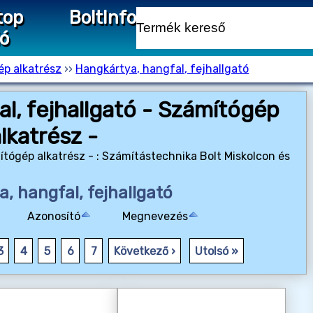
top
Bolt
Info
ió
p alkatrész
››
Hangkártya, hangfal, fejhallgató
l, fejhallgató - Számítógép
lkatrész -
ítógép alkatrész - : Számítástechnika Bolt Miskolcon és
, hangfal, fejhallgató
Azonosító
Megnevezés
3
4
5
6
7
Következő ›
Utolsó »