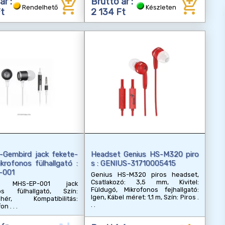
add_shopping_cart
add_shopping_cart
ár :
Bruttó ár :
Rendelhető
Készleten
Ft
2 134 Ft
-Gembird jack fekete-
Headset Genius HS-M320 piro
krofonos fülhallgató :
s : GENIUS-31710005415
-001
Genius HS-M320 piros headset,
Csatlakozó: 3,5 mm, Kivitel:
d MHS-EP-001 jack
Füldugó, Mikrofonos fejhallgató:
os fülhallgató, Szín:
Igen, Kábel méret: 1,1 m, Szín: Piros
ehér, Kompatibilitás:
fon