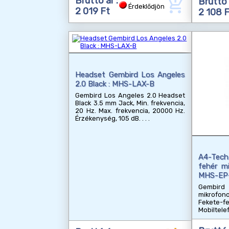
add_shopping_cart
Bruttó ár :
Bruttó 
Érdeklődjön
2 019 Ft
2 108 
Headset Gembird Los Angeles
2.0 Black : MHS-LAX-B
Gembird Los Angeles 2.0 Headset
Black 3.5 mm Jack, Min. frekvencia,
20 Hz. Max. frekvencia, 20000 Hz.
Érzékenység, 105 dB.
A4-Tech
fehér mi
MHS-EP
Gembir
mikrofon
Fekete-f
Mobiltele