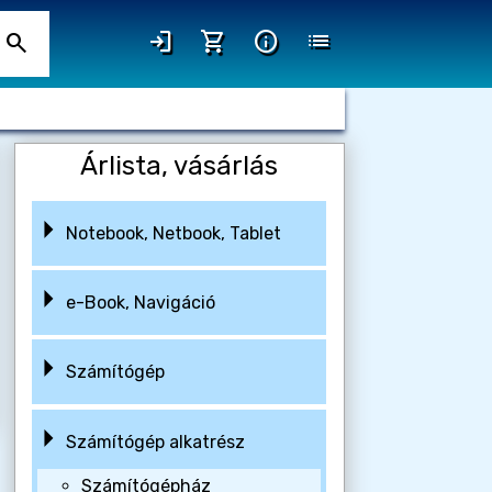
login
shopping_cart
info
list
search
Árlista, vásárlás
Notebook, Netbook, Tablet
e-Book, Navigáció
Számítógép
Számítógép alkatrész
Számítógépház