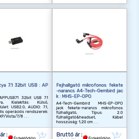
ya 7.1 32bit USB : AP
Fejhallgató mikrofonos fekete
-narancs A4-Tech-Gembird jac
k : MHS-EP-OPO
PPUSB71 32bit USB 7.1
ya, Kialakítás: Külső,
A4-Tech-Gembird MHS-EP-OPO
lület: USB2.0, AUDIO: 7.1,
jack fekete-narancs mikrofonos
lis operációs rendszerek:
fülhallgató, Típus: 2.0
XP/Vista/7/8
fülhallgató&headset, Kábel
hosszúság: 1,20 cm
add_shopping_cart
add_shopping_cart
ár :
Bruttó ár :
Érdeklődjön
Érdeklődjön