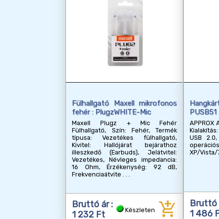
Fülhallgató Maxell mikrofonos
Hangkárt
fehér : PlugzWHITE-Mic
PUSB51
Maxell Plugz + Mic Fehér
APPROX A
Fülhallgató, Szín: Fehér, Termék
Kialakítá
típusa: Vezetékes fülhallgató,
USB 2.0, 
Kivitel: Hallójárat bejárathoz
operáció
illeszkedő (Earbuds), Jelátvitel:
XP/Vista/
Vezetékes, Névleges impedancia:
16 Ohm, Érzékenység: 92 dB,
Frekvenciaátvite
add_shopping_cart
Bruttó 
Bruttó ár :
Készleten
1 486 
1 232 Ft