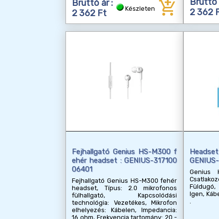
add_shopping_cart
Bruttó 
Bruttó ár :
Készleten
2 362 
2 362 Ft
Fejhallgató Genius HS-M300 f
Headset
ehér headset : GENIUS-317100
GENIUS-
06401
Genius 
Csatlak
Fejhallgató Genius HS-M300 fehér
Füldugó,
headset, Típus: 2.0 mikrofonos
Igen, Kábe
fülhallgató, Kapcsolódási
technológia: Vezetékes, Mikrofon
elhelyezés: Kábelen, Impedancia:
16 ohm, Frekvencia tartomány: 20 -