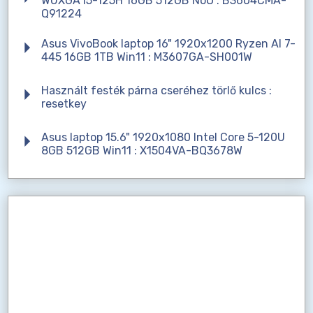
WUXGA i5-125H 16GB 512GB NoO : B3604CMA-
Q91224
Asus VivoBook laptop 16" 1920x1200 Ryzen AI 7-
445 16GB 1TB Win11 : M3607GA-SH001W
Használt festék párna cseréhez törlő kulcs :
resetkey
Asus laptop 15.6" 1920x1080 Intel Core 5-120U
8GB 512GB Win11 : X1504VA-BQ3678W