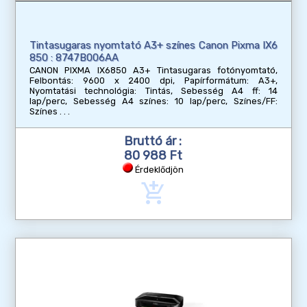
Tintasugaras nyomtató A3+ színes Canon Pixma IX6
850 : 8747B006AA
CANON PIXMA IX6850 A3+ Tintasugaras fotónyomtató,
Felbontás: 9600 x 2400 dpi, Papírformátum: A3+,
Nyomtatási technológia: Tintás, Sebesség A4 ff: 14
lap/perc, Sebesség A4 színes: 10 lap/perc, Színes/FF:
Színes
Bruttó ár :
80 988 Ft
Érdeklődjön
add_shopping_cart