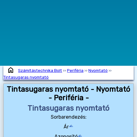
home
Számítástechnika Bolt
››
Periféria
››
Nyomtató
››
Tintasugaras nyomtató
Tintasugaras nyomtató - Nyomtató
- Periféria -
Tintasugaras nyomtató
Sorbarendezés:
Ár
Azonosító