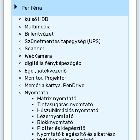
Periféria
külső HDD
Multimédia
Billentyűzet
Szünetmentes tápegység (UPS)
Scanner
WebKamera
digitális fényképezőgép
Egér, játékvezérlő
Monitor, Projektor
Memória kártya, PenDrive
Nyomtató
Mátrix nyomtató
Tintasugaras nyomtató
Hőszublimációs nyomtató
Lézernyomtató
Blokknyomtató
Plotter és kiegészítő
Nyomtató kiegészítő és alkatrész