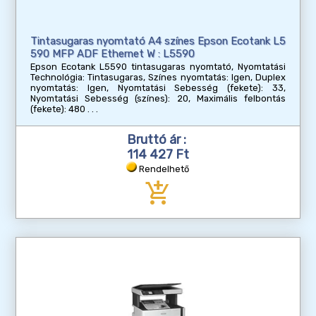
Tintasugaras nyomtató A4 színes Epson Ecotank L5
590 MFP ADF Ethernet W : L5590
Epson Ecotank L5590 tintasugaras nyomtató, Nyomtatási
Technológia: Tintasugaras, Színes nyomtatás: Igen, Duplex
nyomtatás: Igen, Nyomtatási Sebesség (fekete): 33,
Nyomtatási Sebesség (színes): 20, Maximális felbontás
(fekete): 480
Bruttó ár :
114 427 Ft
Rendelhető
add_shopping_cart