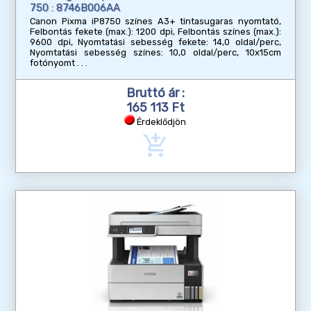
750 : 8746B006AA
Canon Pixma iP8750 színes A3+ tintasugaras nyomtató,
Felbontás fekete (max.): 1200 dpi, Felbontás színes (max.):
9600 dpi, Nyomtatási sebesség fekete: 14,0 oldal/perc,
Nyomtatási sebesség színes: 10,0 oldal/perc, 10x15cm
fotónyomt
Bruttó ár :
165 113 Ft
Érdeklődjön
add_shopping_cart