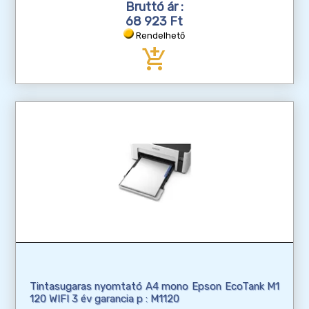
Bruttó ár :
68 923 Ft
Rendelhető
add_shopping_cart
Tintasugaras nyomtató A4 mono Epson EcoTank M1
120 WIFI 3 év garancia p : M1120