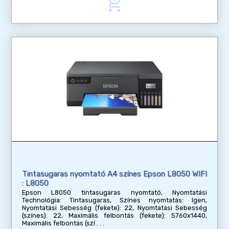
add_shopping_cart
Tintasugaras nyomtató A4 színes Epson L8050 WIFI
: L8050
Epson L8050 tintasugaras nyomtató, Nyomtatási
Technológia: Tintasugaras, Színes nyomtatás: Igen,
Nyomtatási Sebesség (fekete): 22, Nyomtatási Sebesség
(színes): 22, Maximális felbontás (fekete): 5760x1440,
Maximális felbontás (szí