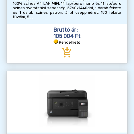
100W színes A4 LAN WIFI, 14 lap/perc mono és 11 lap/perc
színes nyomtatási sebesség, 5760x1440dpi, 1 darab fekete
és 1 darab színes patron, 3 pl cseppméret, 180 fekete
fúvóka, 5
Bruttó ár :
105 004 Ft
Rendelhető
add_shopping_cart