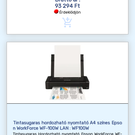
93 294 Ft
Érdeklődjön
add_shopping_cart
Tintasugaras hordozható nyomtató A4 színes Epso
n WorkForce WF-100W LAN : WF100W
Tintasugaras Hordozható nyomtató Epson WorkForce WF-