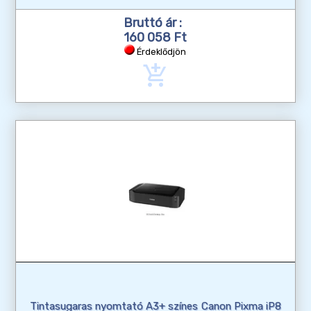
Bruttó ár :
160 058 Ft
Érdeklődjön
add_shopping_cart
Tintasugaras nyomtató A3+ színes Canon Pixma iP8