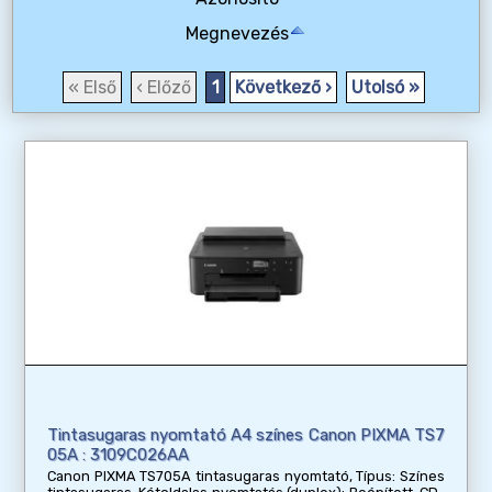
Megnevezés
« Első
‹ Előző
1
Következő ›
Utolsó »
Tintasugaras nyomtató A4 színes Canon PIXMA TS7
05A : 3109C026AA
Canon PIXMA TS705A tintasugaras nyomtató, Típus: Színes