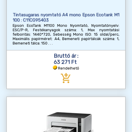
Tintasugaras nyomtató A4 mono Epson Ecotank M1
100 : C11CG95403
Epson EcoTank M1100 Mono Nyomtató, Nyomtatónyelv:
ESC/P-R, Festékanyagok száma: 1, Max nyomtatási
felbontás: 1440*720, Sebesség Mono ISO: 15 oldal/perc,
Maximális papírméret: A4, Bemeneti papírtálcák száma: 1,
Bemeneti tálca: 150
Bruttó ár :
63 271 Ft
Rendelhető
add_shopping_cart