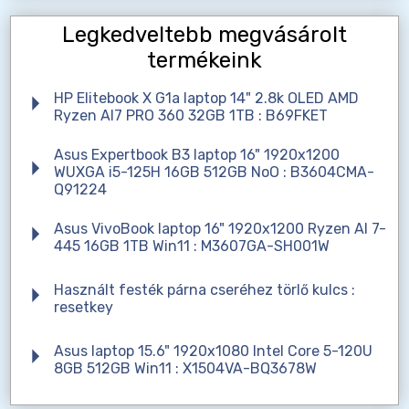
Legkedveltebb megvásárolt
termékeink
HP Elitebook X G1a laptop 14" 2.8k OLED AMD
Ryzen AI7 PRO 360 32GB 1TB : B69FKET
Asus Expertbook B3 laptop 16" 1920x1200
WUXGA i5-125H 16GB 512GB NoO : B3604CMA-
Q91224
Asus VivoBook laptop 16" 1920x1200 Ryzen AI 7-
445 16GB 1TB Win11 : M3607GA-SH001W
Használt festék párna cseréhez törlő kulcs :
resetkey
Asus laptop 15.6" 1920x1080 Intel Core 5-120U
8GB 512GB Win11 : X1504VA-BQ3678W