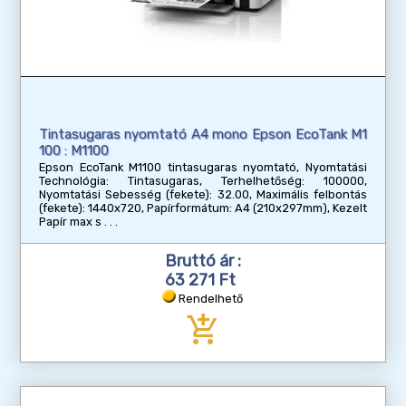
Tintasugaras nyomtató A4 mono Epson EcoTank M1
100 : M1100
Epson EcoTank M1100 tintasugaras nyomtató, Nyomtatási
Technológia: Tintasugaras, Terhelhetőség: 100000,
Nyomtatási Sebesség (fekete): 32.00, Maximális felbontás
(fekete): 1440x720, Papírformátum: A4 (210x297mm), Kezelt
Papír max s
Bruttó ár :
63 271 Ft
Rendelhető
add_shopping_cart