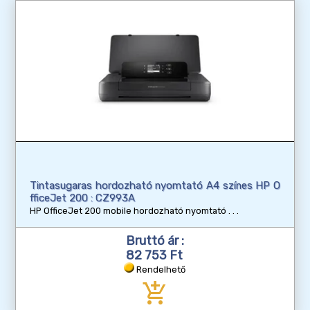
Tintasugaras hordozható nyomtató A4 színes HP O
fficeJet 200 : CZ993A
HP OfficeJet 200 mobile hordozható nyomtató
Bruttó ár :
82 753 Ft
Rendelhető
add_shopping_cart