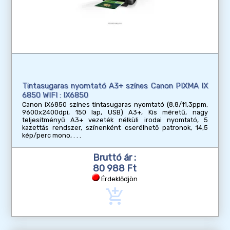
Tintasugaras nyomtató A3+ színes Canon PIXMA IX
6850 WIFI : IX6850
Canon iX6850 színes tintasugaras nyomtató (8,8/11,3ppm,
9600x2400dpi, 150 lap, USB) A3+, Kis méretű, nagy
teljesítményű A3+ vezeték nélküli irodai nyomtató, 5
kazettás rendszer, színenként cserélhető patronok, 14,5
kép/perc mono,
Bruttó ár :
80 988 Ft
Érdeklődjön
add_shopping_cart