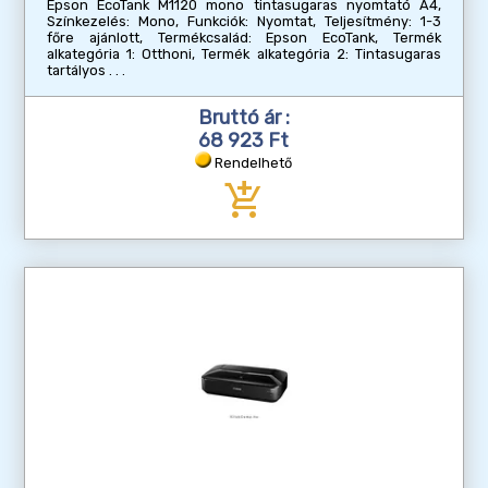
Epson EcoTank M1120 mono tintasugaras nyomtató A4,
Színkezelés: Mono, Funkciók: Nyomtat, Teljesítmény: 1-3
főre ajánlott, Termékcsalád: Epson EcoTank, Termék
alkategória 1: Otthoni, Termék alkategória 2: Tintasugaras
tartályos
Bruttó ár :
68 923 Ft
Rendelhető
add_shopping_cart