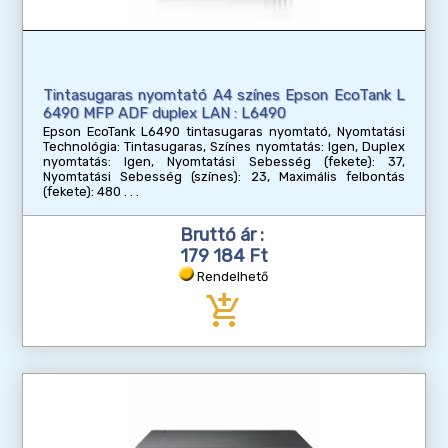
Tintasugaras nyomtató A4 színes Epson EcoTank L
6490 MFP ADF duplex LAN : L6490
Epson EcoTank L6490 tintasugaras nyomtató, Nyomtatási
Technológia: Tintasugaras, Színes nyomtatás: Igen, Duplex
nyomtatás: Igen, Nyomtatási Sebesség (fekete): 37,
Nyomtatási Sebesség (színes): 23, Maximális felbontás
(fekete): 480
Bruttó ár :
179 184 Ft
Rendelhető
add_shopping_cart