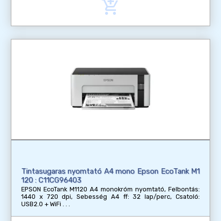
add_shopping_cart
Tintasugaras nyomtató A4 mono Epson EcoTank M1
120 : C11CG96403
EPSON EcoTank M1120 A4 monokróm nyomtató, Felbontás:
1440 x 720 dpi, Sebesség A4 ff: 32 lap/perc, Csatoló:
USB2.0 + WiFi