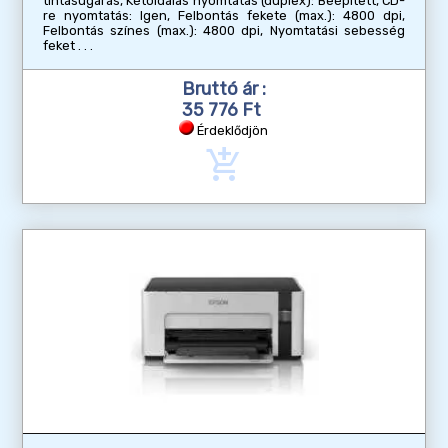
tintasugaras, Kétoldalas nyomtatás (duplex): Beépített, CD-
re nyomtatás: Igen, Felbontás fekete (max.): 4800 dpi,
Felbontás színes (max.): 4800 dpi, Nyomtatási sebesség
feket
Bruttó ár :
35 776 Ft
Érdeklődjön
add_shopping_cart