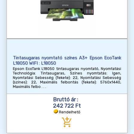
Tintasugaras nyomtató színes A3+ Epson EcoTank
L18050 WIFI : L18050
Epson EcoTank L18050 tintasugaras nyomtató, Nyomtatási
Technológia: Tintasugaras, Színes nyomtatás: Igen,
Nyomtatási Sebesség (fekete): 22, Nyomtatási Sebesség
(színes): 22, Maximális felbontás (fekete): 5760x1440,
Maximális felbo
Bruttó ár :
242 722 Ft
Rendelhető
add_shopping_cart