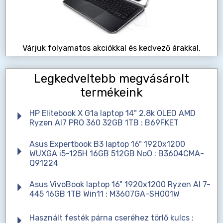
Várjuk folyamatos akciókkal és kedvező árakkal.
Legkedveltebb megvásárolt
termékeink
HP Elitebook X G1a laptop 14" 2.8k OLED AMD
Ryzen AI7 PRO 360 32GB 1TB : B69FKET
Asus Expertbook B3 laptop 16" 1920x1200
WUXGA i5-125H 16GB 512GB NoO : B3604CMA-
Q91224
Asus VivoBook laptop 16" 1920x1200 Ryzen AI 7-
445 16GB 1TB Win11 : M3607GA-SH001W
Használt festék párna cseréhez törlő kulcs :