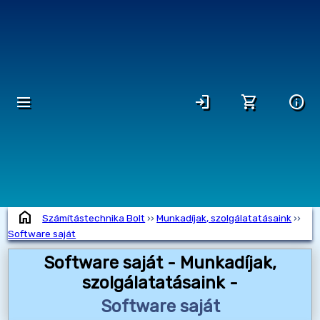
dehaze
login
shopping_cart
info
home
Számítástechnika Bolt
››
Munkadíjak, szolgálatatásaink
››
Software saját
Software saját - Munkadíjak,
szolgálatatásaink -
Software saját