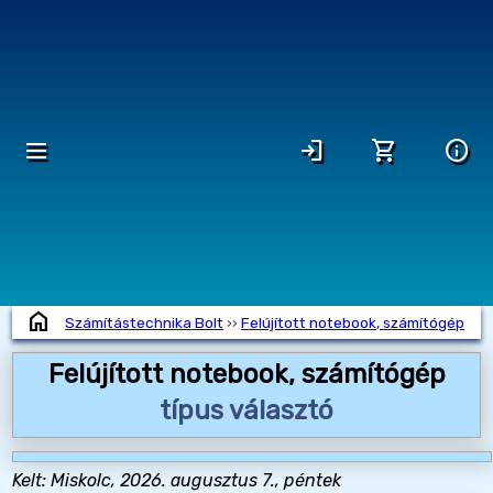
dehaze
login
shopping_cart
info
home
Számítástechnika Bolt
››
Felújított notebook, számítógép
Felújított notebook, számítógép
típus választó
Kelt: Miskolc, 2026. augusztus 7., péntek