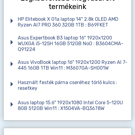
termékeink
HP Elitebook X G1a laptop 14" 2.8k OLED AMD
Ryzen AI7 PRO 360 32GB 1TB : B69FKET
Asus Expertbook B3 laptop 16" 1920x1200
WUXGA i5-125H 16GB 512GB NoO : B3604CMA-
Q91224
Asus VivoBook laptop 16" 1920x1200 Ryzen AI 7-
445 16GB 1TB Win11 : M3607GA-SH001W
Használt festék párna cseréhez törlő kulcs :
resetkey
Asus laptop 15.6" 1920x1080 Intel Core 5-120U
8GB 512GB Win11 : X1504VA-BQ3678W