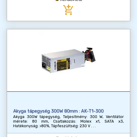
add_shopping_cart
Akyga tápegység 300W 80mm : AK-T1-300
Akyga 300W tápegység, Teljesítmény: 300 W, Ventilátor
mérete: 80 mm, Csatlakozás: Molex x1, SATA x3,
Hatékonyság: >80%, Tápfeszültség: 230 V