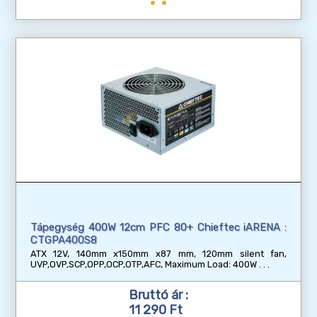
Tápegység 400W 12cm PFC 80+ Chieftec iARENA :
CTGPA400S8
ATX 12V, 140mm x150mm x87 mm, 120mm silent fan,
UVP,OVP,SCP,OPP,OCP,OTP,AFC, Maximum Load: 400W
Bruttó ár :
11 290 Ft