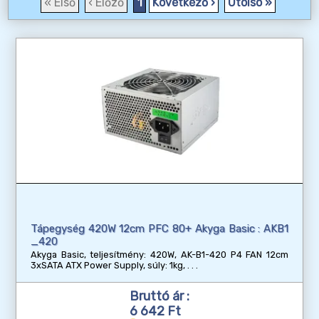
« Első
‹ Előző
1
Következő ›
Utolsó »
Tápegység 420W 12cm PFC 80+ Akyga Basic : AKB1
_420
Akyga Basic, teljesítmény: 420W, AK-B1-420 P4 FAN 12cm
3xSATA ATX Power Supply, súly: 1kg,
Bruttó ár :
6 642 Ft