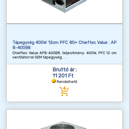
Tápegység 400W 12cm PFC 80+ Chieftec Value : AP
B-400B8
Chieftec Value APB-400B8, teljesítmény: 400W, PFC 12 cm
ventilátorral OEM tápegység
Bruttó ár :
11 201 Ft
Rendelhető
add_shopping_cart