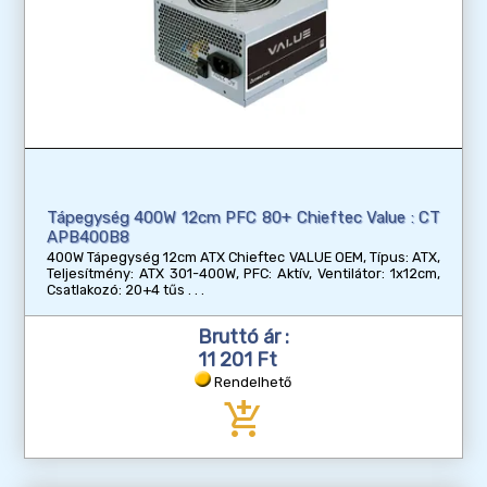
Tápegység 400W 12cm PFC 80+ Chieftec Value : CT
APB400B8
400W Tápegység 12cm ATX Chieftec VALUE OEM, Típus: ATX,
Teljesítmény: ATX 301-400W, PFC: Aktív, Ventilátor: 1x12cm,
Csatlakozó: 20+4 tűs
Bruttó ár :
11 201 Ft
Rendelhető
add_shopping_cart