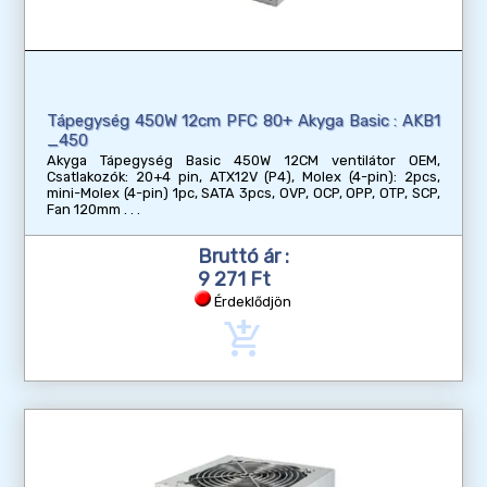
Tápegység 450W 12cm PFC 80+ Akyga Basic : AKB1
_450
Akyga Tápegység Basic 450W 12CM ventilátor OEM,
Csatlakozók: 20+4 pin, ATX12V (P4), Molex (4-pin): 2pcs,
mini-Molex (4-pin) 1pc, SATA 3pcs, OVP, OCP, OPP, OTP, SCP,
Fan 120mm
Bruttó ár :
9 271 Ft
Érdeklődjön
add_shopping_cart