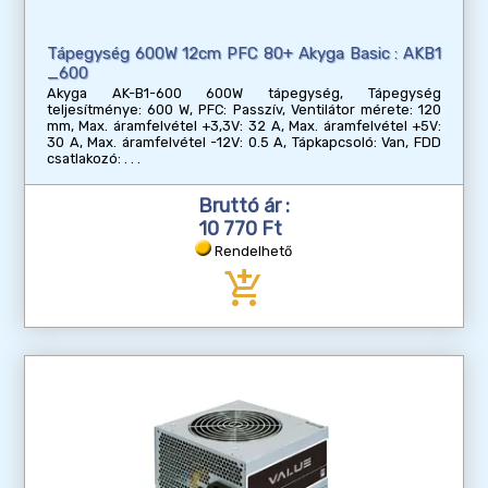
Tápegység 600W 12cm PFC 80+ Akyga Basic : AKB1
_600
Akyga AK-B1-600 600W tápegység, Tápegység
teljesítménye: 600 W, PFC: Passzív, Ventilátor mérete: 120
mm, Max. áramfelvétel +3,3V: 32 A, Max. áramfelvétel +5V:
30 A, Max. áramfelvétel -12V: 0.5 A, Tápkapcsoló: Van, FDD
csatlakozó:
Bruttó ár :
10 770 Ft
Rendelhető
add_shopping_cart