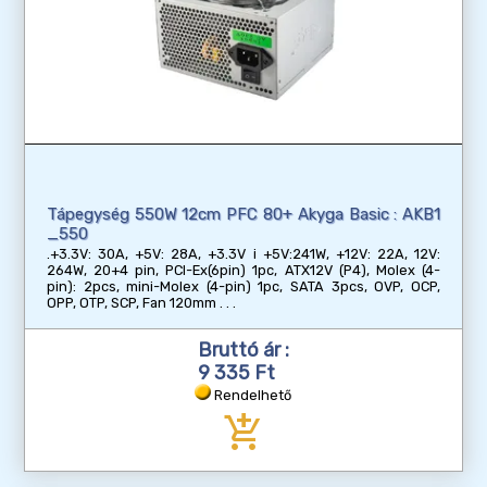
Tápegység 550W 12cm PFC 80+ Akyga Basic : AKB1
_550
.+3.3V: 30A, +5V: 28A, +3.3V i +5V:241W, +12V: 22A, 12V:
264W, 20+4 pin, PCI-Ex(6pin) 1pc, ATX12V (P4), Molex (4-
pin): 2pcs, mini-Molex (4-pin) 1pc, SATA 3pcs, OVP, OCP,
OPP, OTP, SCP, Fan 120mm
Bruttó ár :
9 335 Ft
Rendelhető
add_shopping_cart