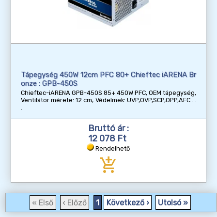
Tápegység 450W 12cm PFC 80+ Chieftec iARENA Br
onze : GPB-450S
Chieftec-iARENA GPB-450S 85+ 450W PFC, OEM tápegység,
Ventilátor mérete: 12 cm, Védelmek: UVP,OVP,SCP,OPP,AFC
Bruttó ár :
12 078 Ft
Rendelhető
add_shopping_cart
« Első
‹ Előző
1
Következő ›
Utolsó »