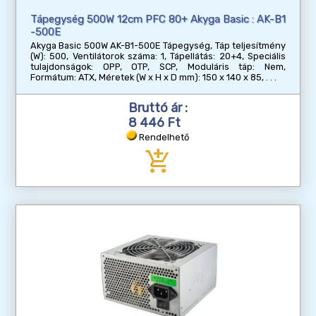
Tápegység 500W 12cm PFC 80+ Akyga Basic : AK-B1
-500E
Akyga Basic 500W AK-B1-500E Tápegység, Táp teljesítmény
(W): 500, Ventilátorok száma: 1, Tápellátás: 20+4, Speciális
tulajdonságok: OPP, OTP, SCP, Moduláris táp: Nem,
Formátum: ATX, Méretek (W x H x D mm): 150 x 140 x 85,
Bruttó ár :
8 446 Ft
Rendelhető
add_shopping_cart