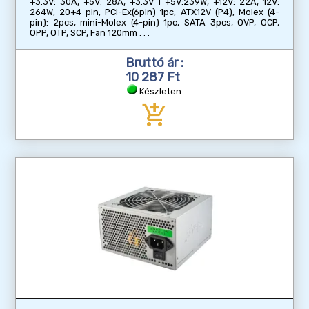
+3.3V: 30A, +5V: 28A, +3.3V i +5V:239W, +12V: 22A, 12V:
264W, 20+4 pin, PCI-Ex(6pin) 1pc, ATX12V (P4), Molex (4-
pin): 2pcs, mini-Molex (4-pin) 1pc, SATA 3pcs, OVP, OCP,
OPP, OTP, SCP, Fan 120mm
Bruttó ár :
10 287 Ft
Készleten
add_shopping_cart