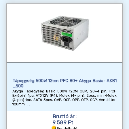
Tápegység 500W 12cm PFC 80+ Akyga Basic : AKB1
_500
Akyga Tápegység Basic 500W 12CM OEM, 20+4 pin, PCI-
Ex(6pin) 1pc, ATX12V (P4), Molex (4- pin): 2pcs, mini-Molex
(4-pin) 1pc, SATA 3pcs, OVP, OCP, OPP, OTP, SCP, Ventilátor:
120mm
Bruttó ár :
9 589 Ft
Rendelhető