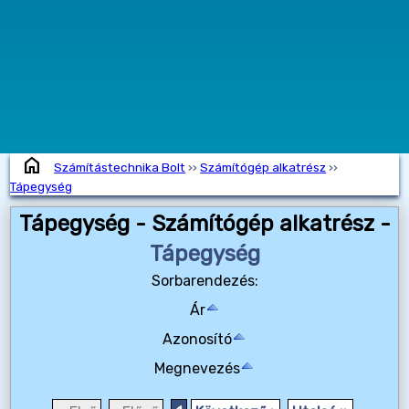
home
Számítástechnika Bolt
››
Számítógép alkatrész
››
Tápegység
Tápegység - Számítógép alkatrész -
Tápegység
Sorbarendezés:
Ár
Azonosító
Megnevezés