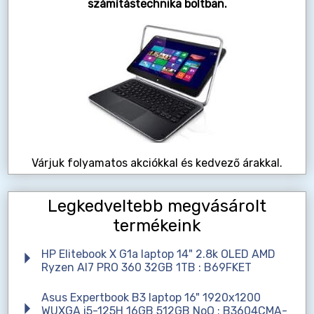
számítástechnika boltban.
Várjuk folyamatos akciókkal és kedvező árakkal.
Legkedveltebb megvásárolt
termékeink
HP Elitebook X G1a laptop 14" 2.8k OLED AMD
Ryzen AI7 PRO 360 32GB 1TB : B69FKET
Asus Expertbook B3 laptop 16" 1920x1200
WUXGA i5-125H 16GB 512GB NoO : B3604CMA-