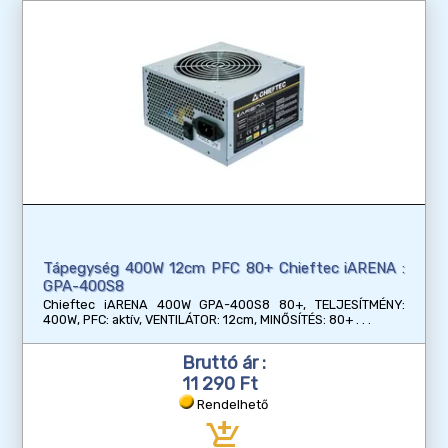
Tápegység 400W 12cm PFC 80+ Chieftec iARENA :
GPA-400S8
Chieftec iARENA 400W GPA-400S8 80+, TELJESÍTMÉNY:
400W, PFC: aktív, VENTILÁTOR: 12cm, MINŐSÍTÉS: 80+
Bruttó ár :
11 290 Ft
Rendelhető
add_shopping_cart