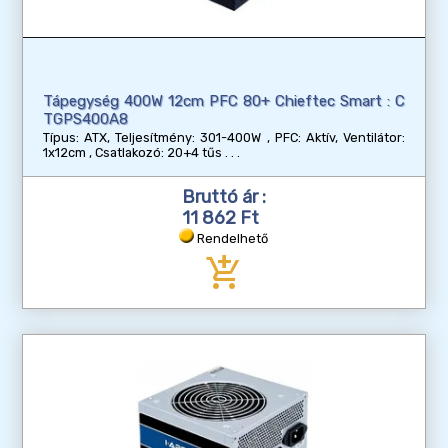
Tápegység 400W 12cm PFC 80+ Chieftec Smart : C
TGPS400A8
Típus: ATX, Teljesítmény: 301-400W , PFC: Aktív, Ventilátor:
1x12cm , Csatlakozó: 20+4 tűs
Bruttó ár :
11 862 Ft
Rendelhető
add_shopping_cart