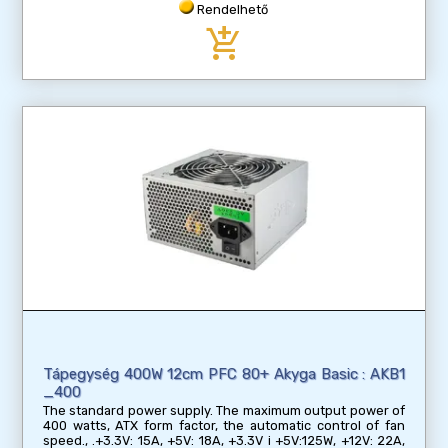
Rendelhető
add_shopping_cart
Tápegység 400W 12cm PFC 80+ Akyga Basic : AKB1
_400
The standard power supply. The maximum output power of
400 watts, ATX form factor, the automatic control of fan
speed., .+3.3V: 15A, +5V: 18A, +3.3V i +5V:125W, +12V: 22A,