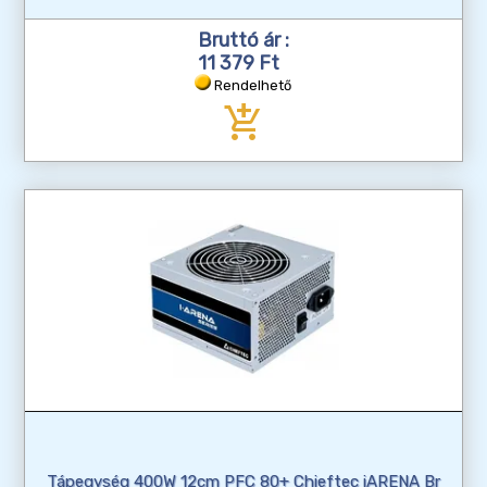
Bruttó ár :
11 379 Ft
Rendelhető
add_shopping_cart
Tápegység 400W 12cm PFC 80+ Chieftec iARENA Br