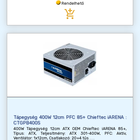
Rendelhető
add_shopping_cart
Tápegység 400W 12cm PFC 85+ Chieftec iARENA :
CTGPB400S
400W Tápegység 12cm ATX OEM Chieftec iARENA 85+,
Típus: ATX, Teljesítmény: ATX 301-400W, PFC: Aktív,
Ventilátor: 1x12cm, Csatlakozó: 20+4 tűs