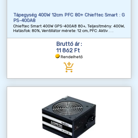
Tápegység 400W 12cm PFC 80+ Chieftec Smart : G
PS-400A8
Chieftec Smart 400W GPS-400A8 80+, Teljesítmény: 400W,
Hatásfok: 80%, Ventillátor mérete: 12 cm, PFC: Aktív
Bruttó ár :
11 862 Ft
Rendelhető
add_shopping_cart