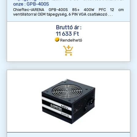
onze : GPB-400S
Chieftec-iARENA GPB-400S 85+ 400W PFC 12 cm
ventillátorral OEM tápegység, 6 PIN VGA csatlakozó
Bruttó ár :
11 633 Ft
Rendelhető
add_shopping_cart