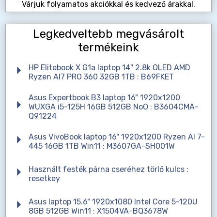
Várjuk folyamatos akciókkal és kedvező árakkal.
Legkedveltebb megvásárolt
termékeink
HP Elitebook X G1a laptop 14" 2.8k OLED AMD
Ryzen AI7 PRO 360 32GB 1TB : B69FKET
Asus Expertbook B3 laptop 16" 1920x1200
WUXGA i5-125H 16GB 512GB NoO : B3604CMA-
Q91224
Asus VivoBook laptop 16" 1920x1200 Ryzen AI 7-
445 16GB 1TB Win11 : M3607GA-SH001W
Használt festék párna cseréhez törlő kulcs :
resetkey
Asus laptop 15.6" 1920x1080 Intel Core 5-120U
8GB 512GB Win11 : X1504VA-BQ3678W