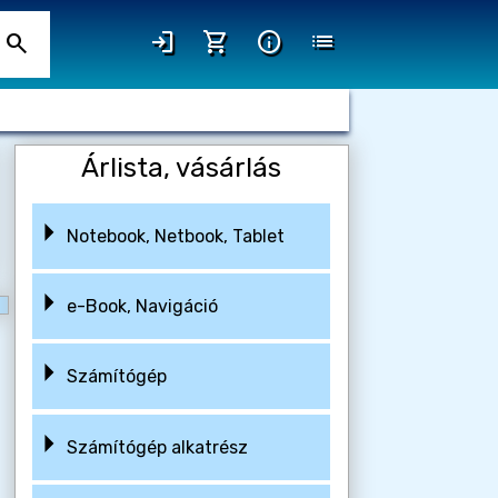
login
shopping_cart
info
list
search
Árlista, vásárlás
Notebook, Netbook, Tablet
e-Book, Navigáció
Számítógép
Számítógép alkatrész