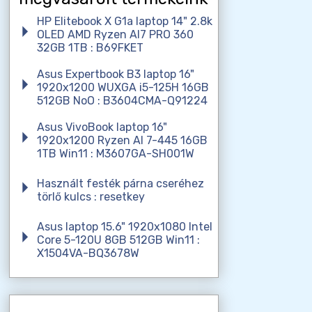
HP Elitebook X G1a laptop 14" 2.8k
OLED AMD Ryzen AI7 PRO 360
32GB 1TB : B69FKET
Asus Expertbook B3 laptop 16"
1920x1200 WUXGA i5-125H 16GB
512GB NoO : B3604CMA-Q91224
Asus VivoBook laptop 16"
1920x1200 Ryzen AI 7-445 16GB
1TB Win11 : M3607GA-SH001W
Használt festék párna cseréhez
törlő kulcs : resetkey
Asus laptop 15.6" 1920x1080 Intel
Core 5-120U 8GB 512GB Win11 :
X1504VA-BQ3678W