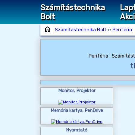
Számítástechnika
Lap
Bolt
Akc
home
Számítástechnika Bolt
››
Periféria
Periféria : Számítá
t
Monitor, Projektor
Memória kártya, PenDrive
Nyomtató