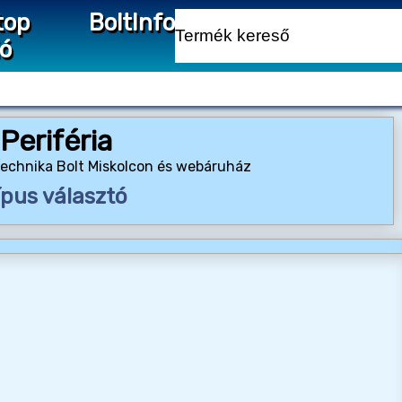
top
Bolt
Info
ió
Periféria
stechnika Bolt Miskolcon és webáruház
ípus választó