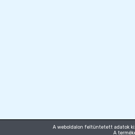
A weboldalon feltüntetett adatok ki
A terméke