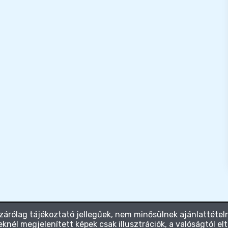
zárólag tájékoztató jellegűek, nem minősülnek ajánlattételn
knél megjelenített képek csak illusztrációk, a valóságtól el