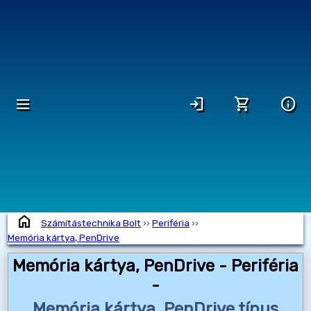
dehaze
login
shopping_cart
info
home
Számítástechnika Bolt
››
Periféria
››
Memória kártya, PenDrive
Memória kártya, PenDrive - Periféria
-
Memória kártya, PenDrive típus