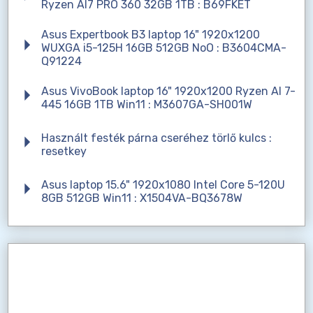
Ryzen AI7 PRO 360 32GB 1TB : B69FKET
Asus Expertbook B3 laptop 16" 1920x1200
WUXGA i5-125H 16GB 512GB NoO : B3604CMA-
Q91224
Asus VivoBook laptop 16" 1920x1200 Ryzen AI 7-
445 16GB 1TB Win11 : M3607GA-SH001W
Használt festék párna cseréhez törlő kulcs :
resetkey
Asus laptop 15.6" 1920x1080 Intel Core 5-120U
8GB 512GB Win11 : X1504VA-BQ3678W