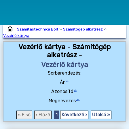
home
Számítástechnika Bolt
››
Számítógép alkatrész
››
Vezérlő kártya
Vezérlő kártya - Számítógép
alkatrész -
Vezérlő kártya
Sorbarendezés:
Ár
Azonosító
Megnevezés
« Első
‹ Előző
1
Következő ›
Utolsó »