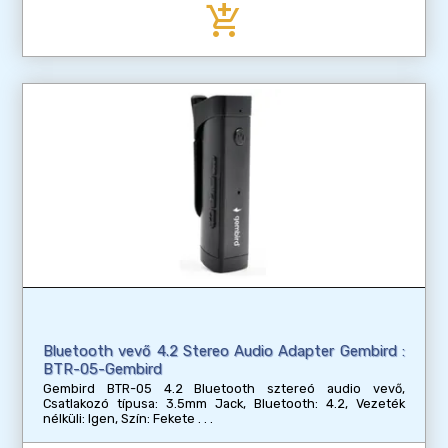
add_shopping_cart
Bluetooth vevő 4.2 Stereo Audio Adapter Gembird :
BTR-05-Gembird
Gembird BTR-05 4.2 Bluetooth sztereó audio vevő,
Csatlakozó típusa: 3.5mm Jack, Bluetooth: 4.2, Vezeték
nélküli: Igen, Szín: Fekete