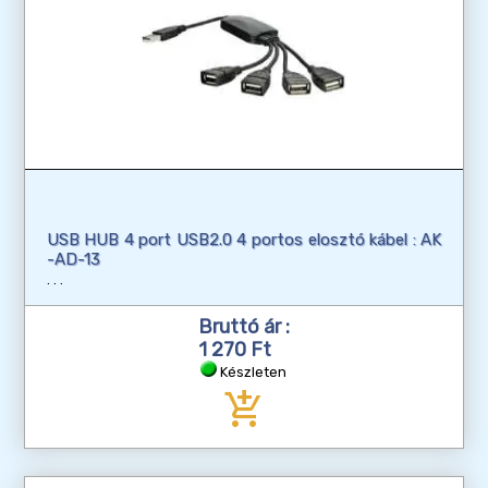
USB HUB 4 port USB2.0 4 portos elosztó kábel : AK
-AD-13
Bruttó ár :
1 270 Ft
Készleten
add_shopping_cart