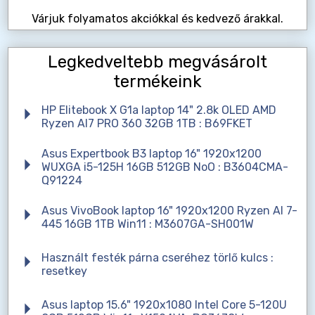
Várjuk folyamatos akciókkal és kedvező árakkal.
Legkedveltebb megvásárolt
termékeink
HP Elitebook X G1a laptop 14" 2.8k OLED AMD
Ryzen AI7 PRO 360 32GB 1TB : B69FKET
Asus Expertbook B3 laptop 16" 1920x1200
WUXGA i5-125H 16GB 512GB NoO : B3604CMA-
Q91224
Asus VivoBook laptop 16" 1920x1200 Ryzen AI 7-
445 16GB 1TB Win11 : M3607GA-SH001W
Használt festék párna cseréhez törlő kulcs :
resetkey
Asus laptop 15.6" 1920x1080 Intel Core 5-120U