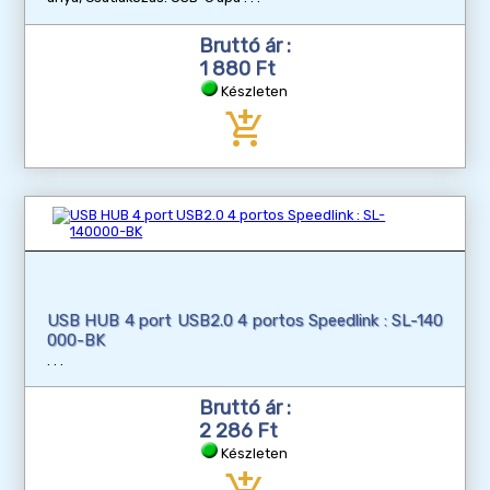
Bruttó ár :
1 880 Ft
Készleten
add_shopping_cart
USB HUB 4 port USB2.0 4 portos Speedlink : SL-140
000-BK
Bruttó ár :
2 286 Ft
Készleten