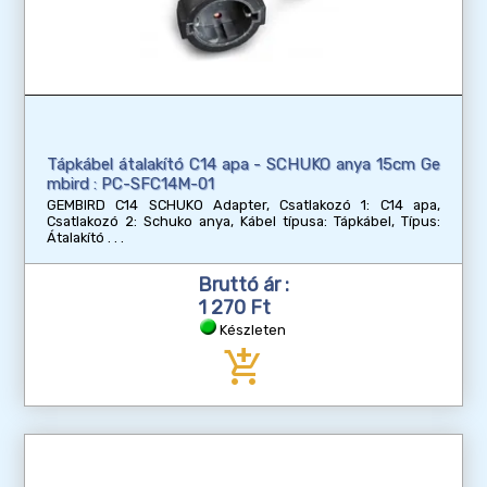
Tápkábel átalakító C14 apa - SCHUKO anya 15cm Ge
mbird : PC-SFC14M-01
GEMBIRD C14 SCHUKO Adapter, Csatlakozó 1: C14 apa,
Csatlakozó 2: Schuko anya, Kábel típusa: Tápkábel, Típus:
Átalakító
Bruttó ár :
1 270 Ft
Készleten
add_shopping_cart