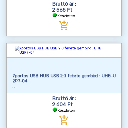
Bruttó ár :
2 565 Ft
Készleten
add_shopping_cart
7portos USB HUB USB 2.0 fekete gembird : UHB-U
2P7-04
Bruttó ár :
2 604 Ft
Készleten
add_shopping_cart