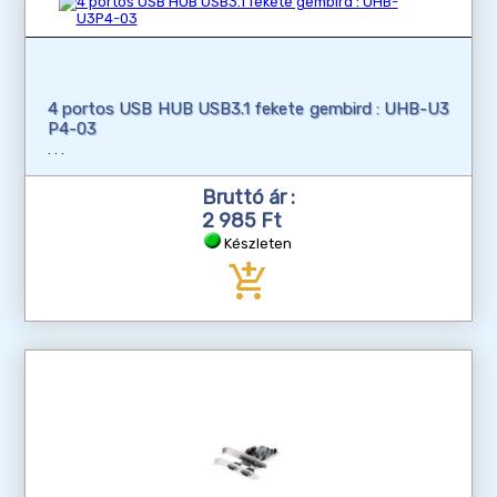
4 portos USB HUB USB3.1 fekete gembird : UHB-U3
P4-03
Bruttó ár :
2 985 Ft
Készleten
add_shopping_cart