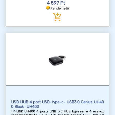
4 597 Ft
Rendelhető
add_shopping_cart
USB HUB 4 port USB-type-c- USB3.0 Genius UH40
0 Black : UH400
TP-LINK UH400 4 ports USB 3.0 HUB Egyszerre 4 eszköz