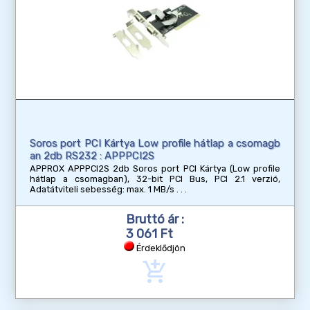
Soros port PCI Kártya Low profile hátlap a csomagb
an 2db RS232 : APPPCI2S
APPROX APPPCI2S 2db Soros port PCI Kártya (Low profile
hátlap a csomagban), 32-bit PCI Bus, PCI 2.1 verzió,
Adatátviteli sebesség: max. 1 MB/s
Bruttó ár :
3 061 Ft
Érdeklődjön
add_shopping_cart