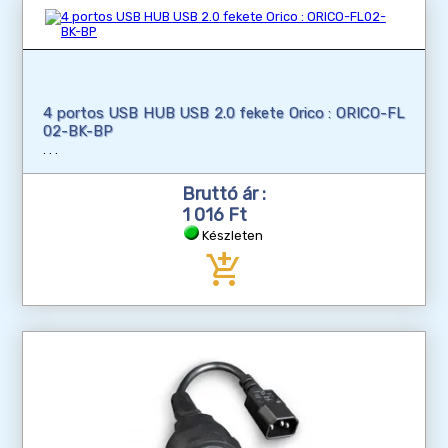
4 portos USB HUB USB 2.0 fekete Orico : ORICO-FL
02-BK-BP
Bruttó ár :
1 016 Ft
Készleten
add_shopping_cart