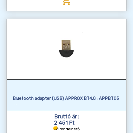
add_shopping_cart
Bluetooth adapter (USB) APPROX BT4.0 : APPBT05
Bruttó ár :
2 451 Ft
Rendelhető