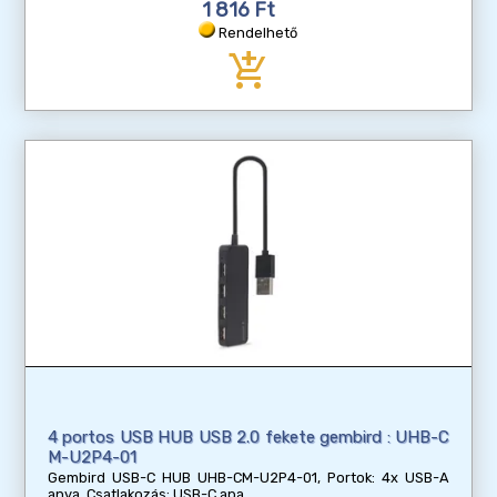
1 816 Ft
Rendelhető
add_shopping_cart
4 portos USB HUB USB 2.0 fekete gembird : UHB-C
M-U2P4-01
Gembird USB-C HUB UHB-CM-U2P4-01, Portok: 4x USB-A
anya, Csatlakozás: USB-C apa