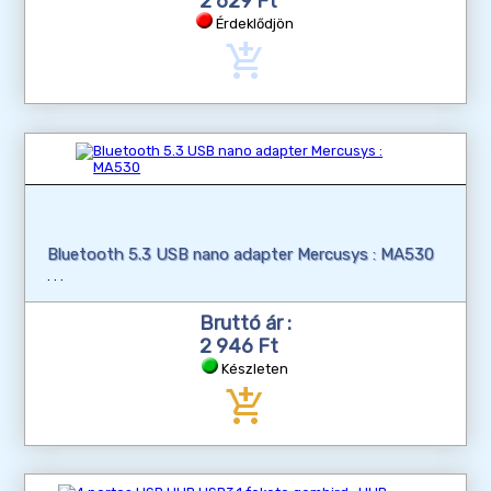
2 629 Ft
Érdeklődjön
add_shopping_cart
Bluetooth 5.3 USB nano adapter Mercusys : MA530
Bruttó ár :
2 946 Ft
Készleten
add_shopping_cart