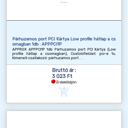
Párhuzamos port PCI Kártya Low profile hátlap a cs
omagban 1db : APPPCI1P
APPROX APPPCI1P 1db Párhuzamos port PCI Kártya (Low
profile hátlap a csomagban), Csatolófelület: pci-e 1x,
Kimeneti csatlakozó: párhuzamos port
Bruttó ár :
3 023 Ft
Érdeklődjön
add_shopping_cart