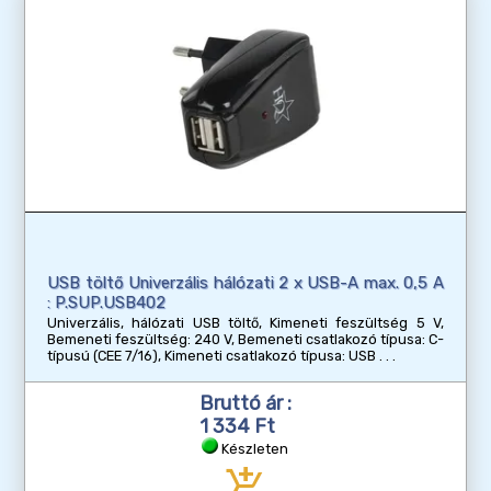
USB töltő Univerzális hálózati 2 x USB-A max. 0,5 A
: P.SUP.USB402
Univerzális, hálózati USB töltő, Kimeneti feszültség 5 V,
Bemeneti feszültség: 240 V, Bemeneti csatlakozó típusa: C-
típusú (CEE 7/16), Kimeneti csatlakozó típusa: USB
Bruttó ár :
1 334 Ft
Készleten
add_shopping_cart