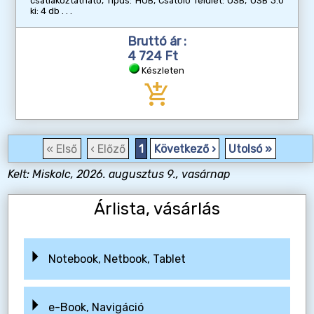
csatlakoztatható, Típus: HUB, Csatoló felület: USB, USB 3.0
ki: 4 db
Bruttó ár :
4 724 Ft
Készleten
add_shopping_cart
« Első
‹ Előző
1
Következő ›
Utolsó »
Kelt: Miskolc, 2026. augusztus 9., vasárnap
Árlista, vásárlás
Notebook, Netbook, Tablet
e-Book, Navigáció