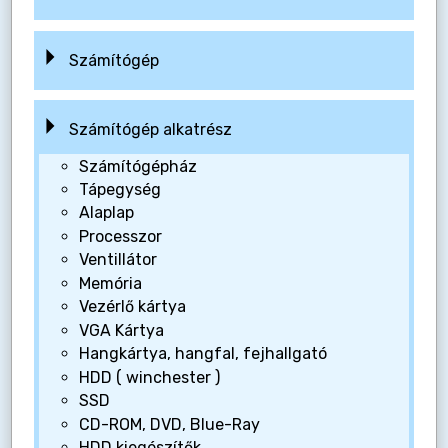
Számítógép
Számítógép alkatrész
Számítógépház
Tápegység
Alaplap
Processzor
Ventillátor
Memória
Vezérlő kártya
VGA Kártya
Hangkártya, hangfal, fejhallgató
HDD ( winchester )
SSD
CD-ROM, DVD, Blue-Ray
HDD kiegészítők