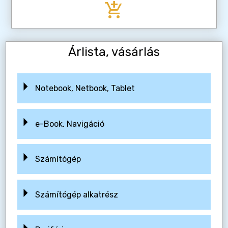
add_shopping_cart
Árlista, vásárlás
Notebook, Netbook, Tablet
e-Book, Navigáció
Számítógép
Számítógép alkatrész