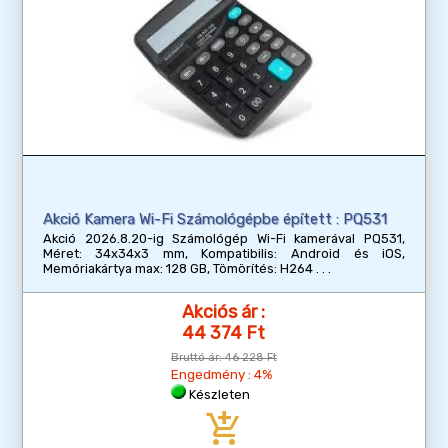
Akció Kamera Wi-Fi Számológépbe épített : PQ531
Akció 2026.8.20-ig Számológép Wi-Fi kamerával PQ531,
Méret: 34x34x3 mm, Kompatibilis: Android és iOS,
Memóriakártya max: 128 GB, Tömörítés: H264
Akciós ár :
44 374 Ft
Bruttó ár:
46 228 Ft
Engedmény : 4%
Készleten
add_shopping_cart