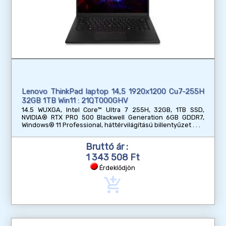
Lenovo ThinkPad laptop 14,5 1920x1200 Cu7-255H
32GB 1TB Win11 : 21QT000GHV
14.5 WUXGA, Intel Core™ Ultra 7 255H, 32GB, 1TB SSD,
NVIDIA® RTX PRO 500 Blackwell Generation 6GB GDDR7,
Windows® 11 Professional, háttérvilágítású billentyűzet
Bruttó ár :
1 343 508 Ft
Érdeklődjön
add_shopping_cart