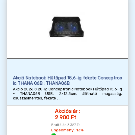
Akció Notebook Hűtőpad 15,6-ig fekete Conceptron
ic THANA 06B : THANA06B
Akció 2026.8.20-ig Conceptronic Notebook Hűtőpad 15,6-ig
- THANA06B USB, 2x12,5cm, állítható magasság,
csúszásmentes, fekete
Akciós ár :
2 900 Ft
Bruttó ár:
3 327 Ft
Engedmény : 13%