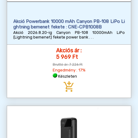
Akció Powerbank 10000 mAh Canyon PB-108 LiPo Li
ghtning bemenet fekete : CNE-CPB1008B
Akció 2026.8.20-ig Canyon PB-108 10000mAh LiPo
(Lightning bemenet) fekete power bank
Akciós ár :
5 969 Ft
Bruttó ár:
7 226 Ft
Engedmény : 17%
Készleten
add_shopping_cart