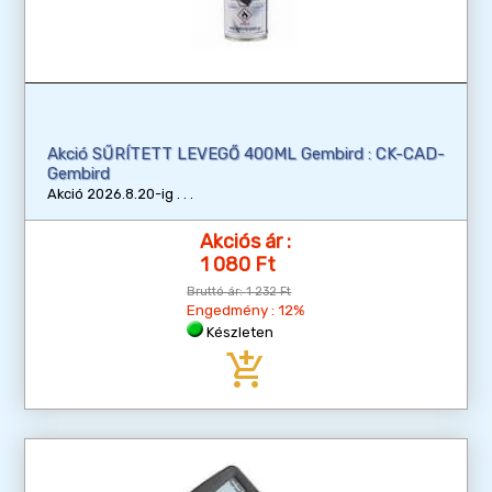
Akció SŰRÍTETT LEVEGŐ 400ML Gembird : CK-CAD-
Gembird
Akció 2026.8.20-ig
Akciós ár :
1 080 Ft
Bruttó ár:
1 232 Ft
Engedmény : 12%
Készleten
add_shopping_cart