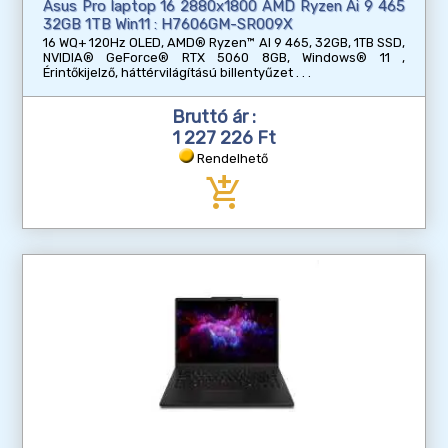
Asus Pro laptop 16 2880x1800 AMD Ryzen Ai 9 465
32GB 1TB Win11 : H7606GM-SR009X
16 WQ+ 120Hz OLED, AMD® Ryzen™ AI 9 465, 32GB, 1TB SSD,
NVIDIA® GeForce® RTX 5060 8GB, Windows® 11 ,
Érintőkijelző, háttérvilágítású billentyűzet
Bruttó ár :
1 227 226 Ft
Rendelhető
add_shopping_cart