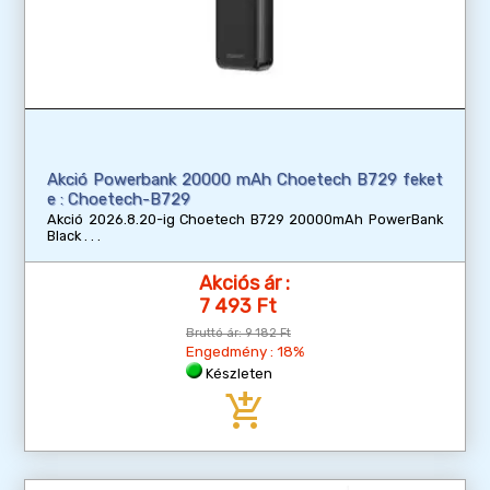
Akció Powerbank 20000 mAh Choetech B729 feket
e : Choetech-B729
Akció 2026.8.20-ig Choetech B729 20000mAh PowerBank
Black
Akciós ár :
7 493 Ft
Bruttó ár:
9 182 Ft
Engedmény : 18%
Készleten
add_shopping_cart