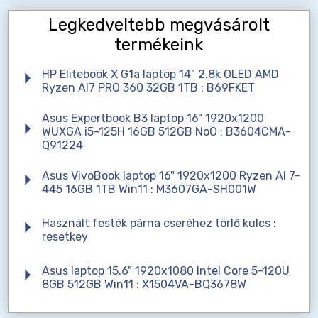
Legkedveltebb megvásárolt
termékeink
HP Elitebook X G1a laptop 14" 2.8k OLED AMD
Ryzen AI7 PRO 360 32GB 1TB : B69FKET
Asus Expertbook B3 laptop 16" 1920x1200
WUXGA i5-125H 16GB 512GB NoO : B3604CMA-
Q91224
Asus VivoBook laptop 16" 1920x1200 Ryzen AI 7-
445 16GB 1TB Win11 : M3607GA-SH001W
Használt festék párna cseréhez törlő kulcs :
resetkey
Asus laptop 15.6" 1920x1080 Intel Core 5-120U
8GB 512GB Win11 : X1504VA-BQ3678W