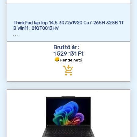
ThinkPad laptop 14,5 3072x1920 Cu7-265H 32GB 1T
B Win11 : 21QT0013HV
Bruttó ár :
1 529 131 Ft
Rendelhető
add_shopping_cart