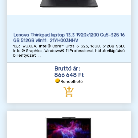
Lenovo Thinkpad laptop 13,3 1920x1200 Cu5-325 16
GB 512GB Win11 : 21YH003NHV
13,3 WUXGA, Intel® Core™ Ultra 5 325, 16GB, 512GB SSD,
Intel® Graphics, Windows® 11 Professional, háttérvilágítású
billentyűzet
Bruttó ár :
866 648 Ft
Rendelhető
add_shopping_cart