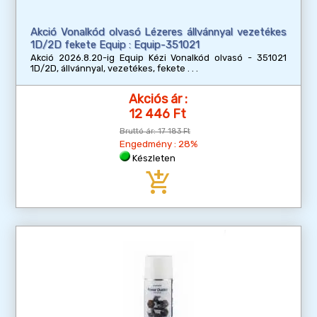
Akció Vonalkód olvasó Lézeres állvánnyal vezetékes
1D/2D fekete Equip : Equip-351021
Akció 2026.8.20-ig Equip Kézi Vonalkód olvasó - 351021
1D/2D, állvánnyal, vezetékes, fekete
Akciós ár :
12 446 Ft
Bruttó ár:
17 183 Ft
Engedmény : 28%
Készleten
add_shopping_cart