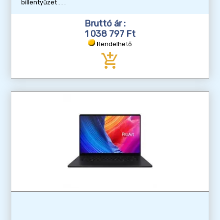
billentyűzet
Bruttó ár :
1 038 797 Ft
Rendelhető
add_shopping_cart