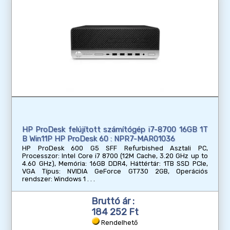
HP ProDesk felújított számítógép i7-8700 16GB 1T
B Win11P HP ProDesk 60 : NPR7-MAR01036
HP ProDesk 600 G5 SFF Refurbished Asztali PC,
Processzor: Intel Core i7 8700 (12M Cache, 3.20 GHz up to
4.60 GHz), Memória: 16GB DDR4, Háttértár: 1TB SSD PCIe,
VGA Típus: NVIDIA GeForce GT730 2GB, Operációs
rendszer: Windows 1
Bruttó ár :
184 252 Ft
Rendelhető