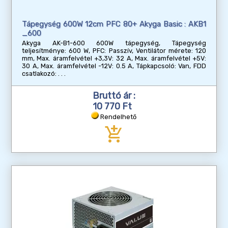
Tápegység 600W 12cm PFC 80+ Akyga Basic : AKB1
_600
Akyga AK-B1-600 600W tápegység, Tápegység
teljesítménye: 600 W, PFC: Passzív, Ventilátor mérete: 120
mm, Max. áramfelvétel +3,3V: 32 A, Max. áramfelvétel +5V:
30 A, Max. áramfelvétel -12V: 0.5 A, Tápkapcsoló: Van, FDD
csatlakozó:
Bruttó ár :
10 770 Ft
Rendelhető
add_shopping_cart