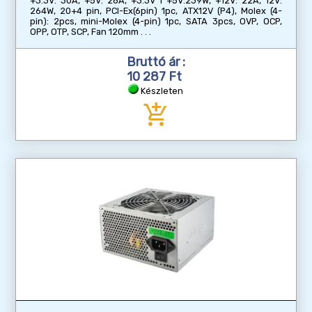
+3.3V: 30A, +5V: 28A, +3.3V i +5V:239W, +12V: 22A, 12V:
264W, 20+4 pin, PCI-Ex(6pin) 1pc, ATX12V (P4), Molex (4-
pin): 2pcs, mini-Molex (4-pin) 1pc, SATA 3pcs, OVP, OCP,
OPP, OTP, SCP, Fan 120mm
Bruttó ár :
10 287 Ft
Készleten
add_shopping_cart