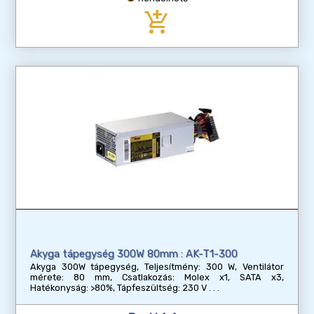
add_shopping_cart
Akyga tápegység 300W 80mm : AK-T1-300
Akyga 300W tápegység, Teljesítmény: 300 W, Ventilátor
mérete: 80 mm, Csatlakozás: Molex x1, SATA x3,
Hatékonyság: >80%, Tápfeszültség: 230 V