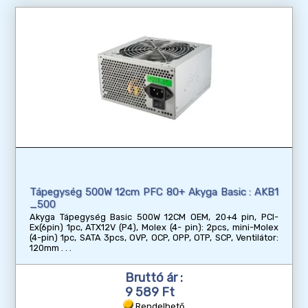
Tápegység 500W 12cm PFC 80+ Akyga Basic : AKB1
_500
Akyga Tápegység Basic 500W 12CM OEM, 20+4 pin, PCI-
Ex(6pin) 1pc, ATX12V (P4), Molex (4- pin): 2pcs, mini-Molex
(4-pin) 1pc, SATA 3pcs, OVP, OCP, OPP, OTP, SCP, Ventilátor:
120mm
Bruttó ár :
9 589 Ft
Rendelhető