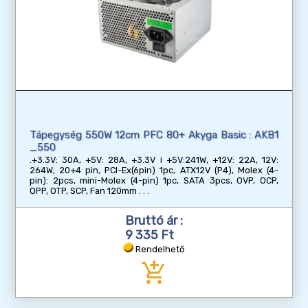
Tápegység 550W 12cm PFC 80+ Akyga Basic : AKB1
_550
.+3.3V: 30A, +5V: 28A, +3.3V i +5V:241W, +12V: 22A, 12V:
264W, 20+4 pin, PCI-Ex(6pin) 1pc, ATX12V (P4), Molex (4-
pin): 2pcs, mini-Molex (4-pin) 1pc, SATA 3pcs, OVP, OCP,
OPP, OTP, SCP, Fan 120mm
Bruttó ár :
9 335 Ft
Rendelhető
add_shopping_cart