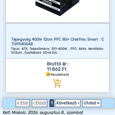
Tápegység 400W 12cm PFC 80+ Chieftec Smart : C
TGPS400A8
Típus: ATX, Teljesítmény: 301-400W , PFC: Aktív, Ventilátor:
1x12cm , Csatlakozó: 20+4 tűs
Bruttó ár :
11 862 Ft
Rendelhető
add_shopping_cart
« Első
‹ Előző
1
Következő ›
Utolsó »
Kelt: Miskolc, 2026. augusztus 8., szombat