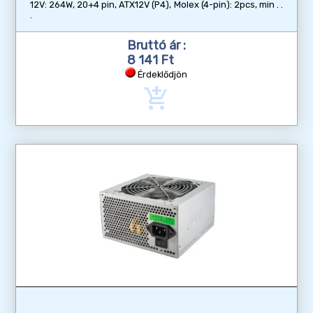
12V: 264W, 20+4 pin, ATX12V (P4), Molex (4-pin): 2pcs, min
Bruttó ár :
8 141 Ft
Érdeklődjön
add_shopping_cart