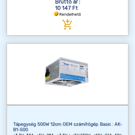
Bruttó ár :
10 147 Ft
Rendelhető
add_shopping_cart
Tápegység 500W 12cm OEM számítógép Basic : AK-
B1-500