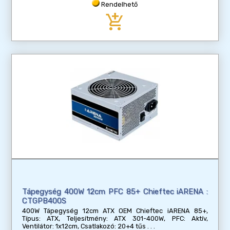
Rendelhető
add_shopping_cart
Tápegység 400W 12cm PFC 85+ Chieftec iARENA :
CTGPB400S
400W Tápegység 12cm ATX OEM Chieftec iARENA 85+,
Típus: ATX, Teljesítmény: ATX 301-400W, PFC: Aktív,
Ventilátor: 1x12cm, Csatlakozó: 20+4 tűs