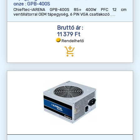
onze : GPB-400S
Chieftec-iARENA GPB-400S 85+ 400W PFC 12 cm
ventillátorral OEM tápegység, 6 PIN VGA csatlakozó
Bruttó ár :
11 379 Ft
Rendelhető
add_shopping_cart