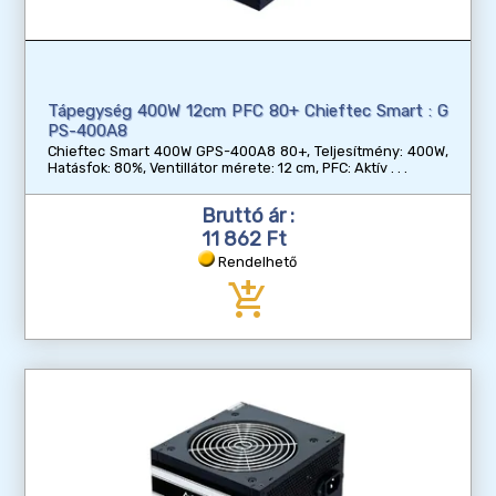
Tápegység 400W 12cm PFC 80+ Chieftec Smart : G
PS-400A8
Chieftec Smart 400W GPS-400A8 80+, Teljesítmény: 400W,
Hatásfok: 80%, Ventillátor mérete: 12 cm, PFC: Aktív
Bruttó ár :
11 862 Ft
Rendelhető
add_shopping_cart