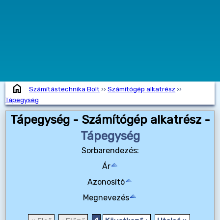
home
Számítástechnika Bolt
››
Számítógép alkatrész
››
Tápegység
Tápegység - Számítógép alkatrész -
Tápegység
Sorbarendezés:
Ár
Azonosító
Megnevezés