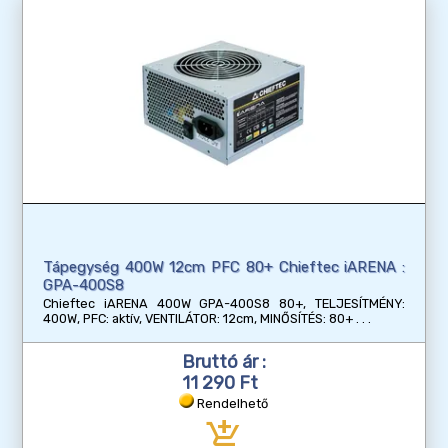
Tápegység 400W 12cm PFC 80+ Chieftec iARENA :
GPA-400S8
Chieftec iARENA 400W GPA-400S8 80+, TELJESÍTMÉNY:
400W, PFC: aktív, VENTILÁTOR: 12cm, MINŐSÍTÉS: 80+
Bruttó ár :
11 290 Ft
Rendelhető
add_shopping_cart