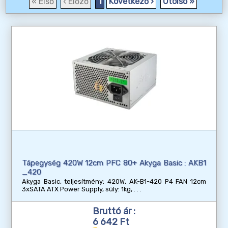
« Első
‹ Előző
1
Következő ›
Utolsó »
Tápegység 420W 12cm PFC 80+ Akyga Basic : AKB1
_420
Akyga Basic, teljesítmény: 420W, AK-B1-420 P4 FAN 12cm
3xSATA ATX Power Supply, súly: 1kg,
Bruttó ár :
6 642 Ft