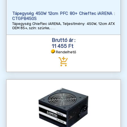
Tápegység 450W 12cm PFC 80+ Chieftec iARENA :
CTGPB450S
Tápegység Chieftec iARENA, Teljesítmény: 450W, 12cm ATX
OEM 85+, szín: szürke,
Bruttó ár :
11 455 Ft
Rendelhető
add_shopping_cart