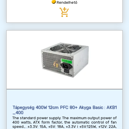
Rendelhető
add_shopping_cart
Tápegység 400W 12cm PFC 80+ Akyga Basic : AKB1
_400
The standard power supply. The maximum output power of
400 watts, ATX form factor, the automatic control of fan
speed., .+3.3V: 15A, +5V: 18A, +3.3V i +5V:125W, +12V: 22A,