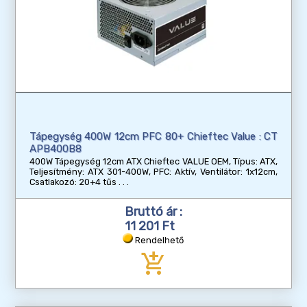
Tápegység 400W 12cm PFC 80+ Chieftec Value : CT
APB400B8
400W Tápegység 12cm ATX Chieftec VALUE OEM, Típus: ATX,
Teljesítmény: ATX 301-400W, PFC: Aktív, Ventilátor: 1x12cm,
Csatlakozó: 20+4 tűs
Bruttó ár :
11 201 Ft
Rendelhető
add_shopping_cart