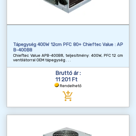
Tápegység 400W 12cm PFC 80+ Chieftec Value : AP
B-400B8
Chieftec Value APB-400B8, teljesítmény: 400W, PFC 12 cm
ventilátorral OEM tápegység
Bruttó ár :
11 201 Ft
Rendelhető
add_shopping_cart