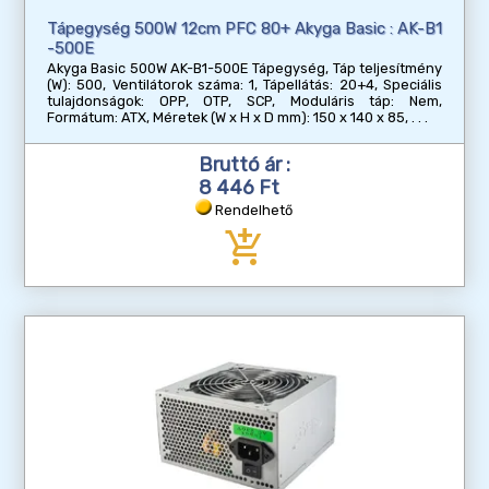
Tápegység 500W 12cm PFC 80+ Akyga Basic : AK-B1
-500E
Akyga Basic 500W AK-B1-500E Tápegység, Táp teljesítmény
(W): 500, Ventilátorok száma: 1, Tápellátás: 20+4, Speciális
tulajdonságok: OPP, OTP, SCP, Moduláris táp: Nem,
Formátum: ATX, Méretek (W x H x D mm): 150 x 140 x 85,
Bruttó ár :
8 446 Ft
Rendelhető
add_shopping_cart