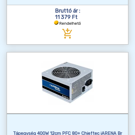
Bruttó ár :
11 379 Ft
Rendelhető
add_shopping_cart
Tápegység 400W 12cm PFC 80+ Chieftec iARENA Br