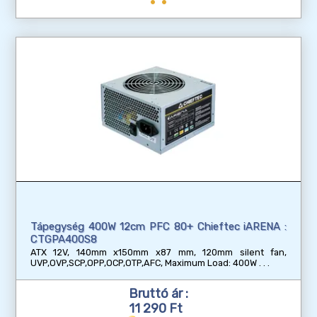
Tápegység 400W 12cm PFC 80+ Chieftec iARENA :
CTGPA400S8
ATX 12V, 140mm x150mm x87 mm, 120mm silent fan,
UVP,OVP,SCP,OPP,OCP,OTP,AFC, Maximum Load: 400W
Bruttó ár :
11 290 Ft