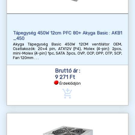
Tápegység 450W 12cm PFC 80+ Akyga Basic : AKB1
_450
Akyga Tápegység Basic 450W 12CM ventilátor OEM,
Csatlakozók: 20+4 pin, ATX12V (P4), Molex (4-pin): 2pcs,
mini-Molex (4-pin) 1pc, SATA 3pcs, OVP, OCP, OPP, OTP, SCP,
Fan 120mm
Bruttó ár :
9 271 Ft
Érdeklődjön
add_shopping_cart