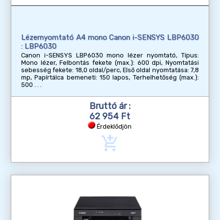
Lézernyomtató A4 mono Canon i-SENSYS LBP6030
: LBP6030
Canon i-SENSYS LBP6030 mono lézer nyomtató, Típus:
Mono lézer, Felbontás fekete (max.): 600 dpi, Nyomtatási
sebesség fekete: 18,0 oldal/perc, Első oldal nyomtatása: 7,8
mp, Papírtálca bemeneti: 150 lapos, Terhelhetőség (max.):
500
Bruttó ár :
62 954 Ft
Érdeklődjön
add_shopping_cart