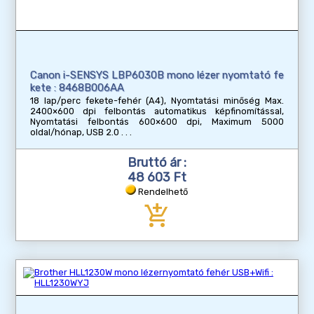
Canon i-SENSYS LBP6030B mono lézer nyomtató fe
kete : 8468B006AA
18 lap/perc fekete-fehér (A4), Nyomtatási minőség Max.
2400×600 dpi felbontás automatikus képfinomítással,
Nyomtatási felbontás 600×600 dpi, Maximum 5000
oldal/hónap, USB 2.0
Bruttó ár :
48 603 Ft
Rendelhető
add_shopping_cart