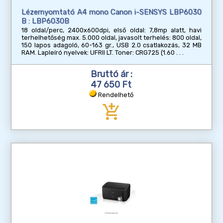
Lézernyomtató A4 mono Canon i-SENSYS LBP6030
B : LBP6030B
18 oldal/perc, 2400x600dpi, első oldal: 7,8mp alatt, havi
terhelhetőség max. 5.000 oldal, javasolt terhelés: 800 oldal,
150 lapos adagoló, 60-163 gr., USB 2.0 csatlakozás, 32 MB
RAM. Lapleíró nyelvek: UFRII LT. Toner: CRG725 (1.60
Bruttó ár :
47 650 Ft
Rendelhető
add_shopping_cart