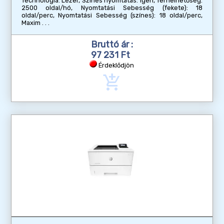
Technológia: Lézer, Színes nyomtatás: Igen, Terhelhetőség:
2500 oldal/hó, Nyomtatási Sebesség (fekete): 18
oldal/perc, Nyomtatási Sebesség (színes): 18 oldal/perc,
Maxim
Bruttó ár :
97 231 Ft
Érdeklődjön
add_shopping_cart