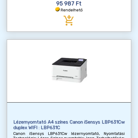
95 987 Ft
Rendelhető
add_shopping_cart
Lézernyomtató A4 színes Canon iSensys LBP631Cw
duplex WIFI : LBP631C
Canon iSensys LBP631Cw lézernyomtató, Nyomtatási