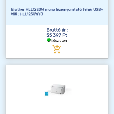
Brother HLL1230W mono lézernyomtató fehér USB+
Wifi : HLL1230WYJ
Bruttó ár :
55 397 Ft
Készleten
add_shopping_cart