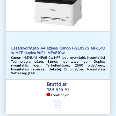
Lézernyomtató A4 színes Canon i-SENSYS MF651C
w MFP duplex WIFI : MF651Cw
Canon i-SENSYS MF651Cw MFP lézernyomtató, Nyomtatási
Technológia: Lézer, Színes nyomtatás: Igen, Duplex
nyomtatás: Igen, Terhelhetőség: 2500 oldal/perc,
Nyomtatási Sebesség (fekete): 27 oldal/pec, Nyomtatási
Sebesség (szín
Bruttó ár :
133 515 Ft
Érdeklődjön
add_shopping_cart