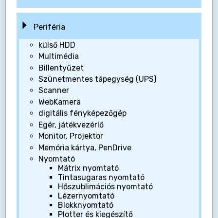
Periféria
külső HDD
Multimédia
Billentyűzet
Szünetmentes tápegység (UPS)
Scanner
WebKamera
digitális fényképezőgép
Egér, játékvezérlő
Monitor, Projektor
Memória kártya, PenDrive
Nyomtató
Mátrix nyomtató
Tintasugaras nyomtató
Hőszublimációs nyomtató
Lézernyomtató
Blokknyomtató
Plotter és kiegészítő