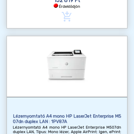
152 819 Ft
Érdeklődjön
add_shopping_cart
Lézernyomtató A4 mono HP LaserJet Enterprise M5
07dn duplex LAN : 1PV87A
Lézernyomtató A4 mono HP LaserJet Enterprise M507dn
duplex LAN, Típus: Mono lézer, Apple AirPrint: Igen, ePrint: