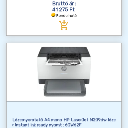
Bruttó ár :
41 275 Ft
Rendelhető
add_shopping_cart
Lézernyomtató A4 mono HP LaserJet M209dw léze
r Instant Ink ready nyomt : 6GW62F