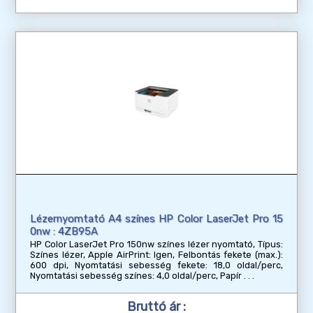
Lézernyomtató A4 színes HP Color LaserJet Pro 15
0nw : 4ZB95A
HP Color LaserJet Pro 150nw színes lézer nyomtató, Típus:
Színes lézer, Apple AirPrint: Igen, Felbontás fekete (max.):
600 dpi, Nyomtatási sebesség fekete: 18,0 oldal/perc,
Nyomtatási sebesség színes: 4,0 oldal/perc, Papír
Bruttó ár :