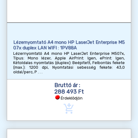
Lézernyomtató A4 mono HP LaserJet Enterprise M5
07x duplex LAN WIFI : 1PV88A
Lézernyomtató A4 mono HP LaserJet Enterprise M507x,
Típus: Mono lézer, Apple AirPrint: Igen, ePrint: Igen,
Kétoldalas nyomtatás (duplex): Beépített, Felbontás fekete
(max.): 1200 dpi, Nyomtatási sebesség fekete: 43,0
oldal/perc, P
Bruttó ár :
288 493 Ft
Érdeklődjön
add_shopping_cart