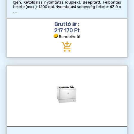
Igen, Kétoldalas nyomtatás (duplex): Beépített, Felbontás
fekete (max.): 1200 dpi, Nyomtatási sebesség fekete: 43,0 o
Bruttó ár :
217 170 Ft
Rendelhető
add_shopping_cart