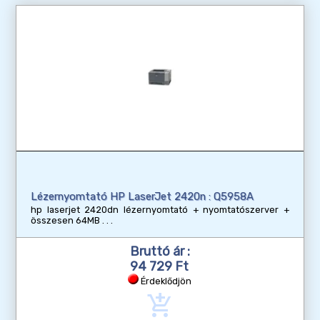
Lézernyomtató HP LaserJet 2420n : Q5958A
hp laserjet 2420dn lézernyomtató + nyomtatószerver +
összesen 64MB
Bruttó ár :
94 729 Ft
Érdeklődjön
add_shopping_cart