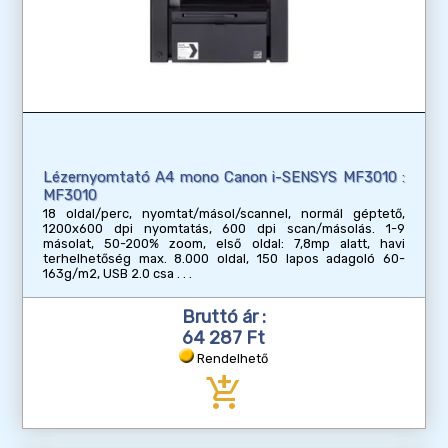
Lézernyomtató A4 mono Canon i-SENSYS MF3010 :
MF3010
18 oldal/perc, nyomtat/másol/scannel, normál géptető,
1200x600 dpi nyomtatás, 600 dpi scan/másolás. 1-9
másolat, 50-200% zoom, első oldal: 7,8mp alatt, havi
terhelhetőség max. 8.000 oldal, 150 lapos adagoló 60-
163g/m2, USB 2.0 csa
Bruttó ár :
64 287 Ft
Rendelhető
add_shopping_cart