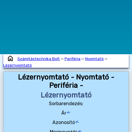
home
Számítástechnika Bolt
››
Periféria
››
Nyomtató
››
Lézernyomtató
Lézernyomtató - Nyomtató -
Periféria -
Lézernyomtató
Sorbarendezés:
Ár
Azonosító
Megnevezés