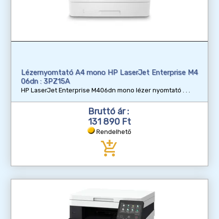
Lézernyomtató A4 mono HP LaserJet Enterprise M4
06dn : 3PZ15A
HP LaserJet Enterprise M406dn mono lézer nyomtató
Bruttó ár :
131 890 Ft
Rendelhető
add_shopping_cart