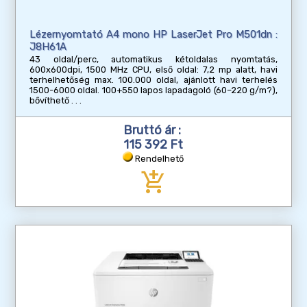
Lézernyomtató A4 mono HP LaserJet Pro M501dn :
J8H61A
43 oldal/perc, automatikus kétoldalas nyomtatás,
600x600dpi, 1500 MHz CPU, első oldal: 7,2 mp alatt, havi
terhelhetőség max. 100.000 oldal, ajánlott havi terhelés
1500-6000 oldal. 100+550 lapos lapadagoló (60–220 g/m?),
bővíthető
Bruttó ár :
115 392 Ft
Rendelhető
add_shopping_cart