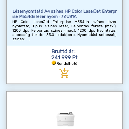
Lézernyomtató A4 színes HP Color LaserJet Enterpr
ise M554dn lézer nyom : 7ZU81A
HP Color LaserJet Enterprise M554dn színes lézer
nyomtató, Típus: Színes lézer, Felbontás fekete (max.):
1200 dpi, Felbontás színes (max.): 1200 dpi, Nyomtatási
sebesség fekete: 33,0 oldal/perc, Nyomtatási sebesség
színes:
Bruttó ár :
241 999 Ft
Rendelhető
add_shopping_cart