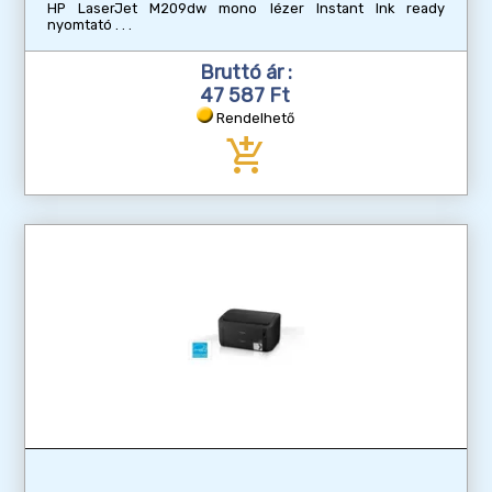
HP LaserJet M209dw mono lézer Instant Ink ready
nyomtató
Bruttó ár :
47 587 Ft
Rendelhető
add_shopping_cart