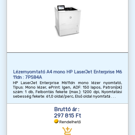
Lézernyomtató A4 mono HP LaserJet Enterprise M6
11dn : 7PS84A
HP LaserJet Enterprise M611dn mono lézer nyomtató,
Típus: Mono lézer, ePrint: Igen, ADF: 150 lapos, Patron(ok)
szám: 1 db, Felbontás fekete (max.): 1200 dpi, Nyomtatási
sebesség fekete: 61,0 oldal/perc, Első oldal nyomtatá
Bruttó ár :
297 815 Ft
Rendelhető
add_shopping_cart