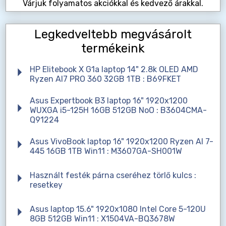
Várjuk folyamatos akciókkal és kedvező árakkal.
Legkedveltebb megvásárolt
termékeink
HP Elitebook X G1a laptop 14" 2.8k OLED AMD
Ryzen AI7 PRO 360 32GB 1TB : B69FKET
Asus Expertbook B3 laptop 16" 1920x1200
WUXGA i5-125H 16GB 512GB NoO : B3604CMA-
Q91224
Asus VivoBook laptop 16" 1920x1200 Ryzen AI 7-
445 16GB 1TB Win11 : M3607GA-SH001W
Használt festék párna cseréhez törlő kulcs :
resetkey
Asus laptop 15.6" 1920x1080 Intel Core 5-120U
8GB 512GB Win11 : X1504VA-BQ3678W