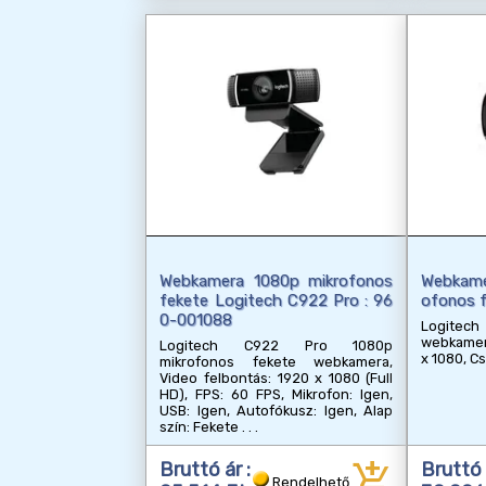
Webkamera 1080p mikrofonos
Webkame
fekete Logitech C922 Pro : 96
ofonos 
0-001088
Logitech
webkamer
Logitech C922 Pro 1080p
x 1080, C
mikrofonos fekete webkamera,
Video felbontás: 1920 x 1080 (Full
HD), FPS: 60 FPS, Mikrofon: Igen,
USB: Igen, Autofókusz: Igen, Alap
szín: Fekete
add_shopping_cart
Bruttó ár :
Bruttó 
Rendelhető