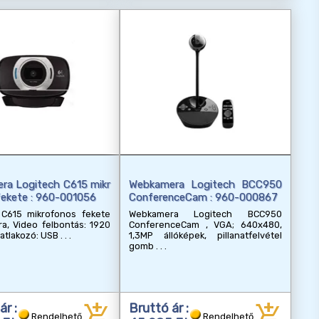
ra Logitech C615 mikr
Webkamera Logitech BCC950
fekete : 960-001056
ConferenceCam : 960-000867
 C615 mikrofonos fekete
Webkamera Logitech BCC950
a, Video felbontás: 1920
ConferenceCam , VGA; 640x480,
satlakozó: USB
1,3MP állóképek, pillanatfelvétel
gomb
add_shopping_cart
add_shopping_cart
ár :
Bruttó ár :
Rendelhető
Rendelhető