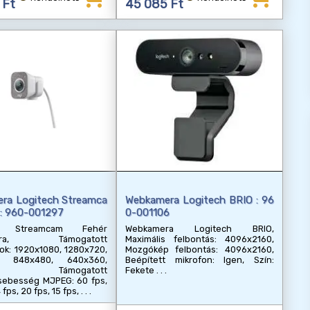
 Ft
45 085 Ft
ra Logitech Streamca
Webkamera Logitech BRIO : 96
 : 960-001297
0-001106
ch Streamcam Fehér
Webkamera Logitech BRIO,
mera, Támogatott
Maximális felbontás: 4096x2160,
ok: 1920x1080, 1280x720,
Mozgókép felbontás: 4096x2160,
, 848x480, 640x360,
Beépített mikrofon: Igen, Szín:
40, Támogatott
Fekete
sebesség MJPEG: 60 fps,
 fps, 20 fps, 15 fps,