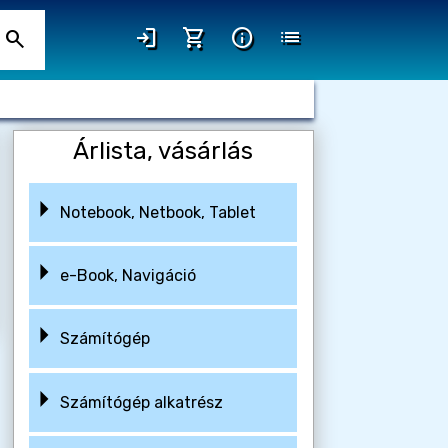
login
shopping_cart
info
list
search
Árlista, vásárlás
Notebook, Netbook, Tablet
e-Book, Navigáció
Számítógép
Számítógép alkatrész