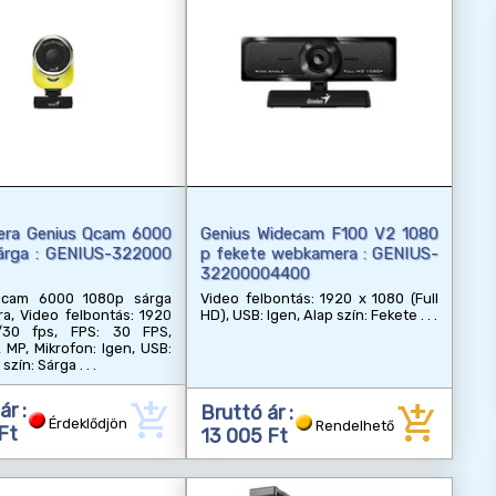
ra Genius Qcam 6000
Genius Widecam F100 V2 1080
árga : GENIUS-322000
p fekete webkamera : GENIUS-
32200004400
Qcam 6000 1080p sárga
Video felbontás: 1920 x 1080 (Full
a, Video felbontás: 1920
HD), USB: Igen, Alap szín: Fekete
/30 fps, FPS: 30 FPS,
2 MP, Mikrofon: Igen, USB:
 szín: Sárga
add_shopping_cart
add_shopping_cart
ár :
Bruttó ár :
Érdeklődjön
Rendelhető
Ft
13 005 Ft