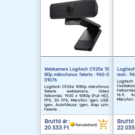
Webkamera Logitech C925e 10
Logitec
80p mikrofonos fekete : 960-0
resh : 9
01076
Logitech
Csatlakoz
Logitech C925e 1080p mikrofonos
Felbontá
fekete webkamera, Video
16:9, Ko
felbontás: 1920 x 1080p (Full HD),
Mikrofon:
FPS: 30 FPS, Mikrofon: Igen, USB:
Igen, Autofókusz: Igen, Alap szín:
Fekete
add_shopping_cart
Bruttó ár :
Bruttó 
Rendelhető
20 333 Ft
22 035