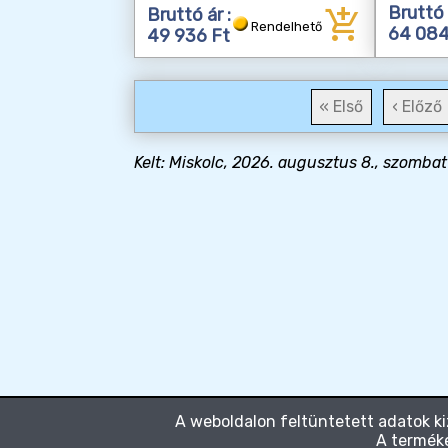
add_shopping_cart
Bruttó 
Bruttó ár :
Rendelhető
64 084
49 936 Ft
« Első
‹ Előző
Kelt: Miskolc, 2026. augusztus 8., szombat
A weboldalon feltüntetett adatok ki
A terméke