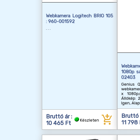
Webkamera Logitech BRIO 105
: 960-001592
Webkame
1080p s
02403
Genius 
webkamer
x 1080p
Állókép: 
Igen, Alap
add_shopping_cart
Bruttó 
Bruttó ár :
Készleten
11 798 
10 465 Ft