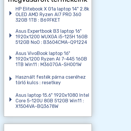
HP Elitebook X G1a laptop 14" 2.8k
OLED AMD Ryzen AI7 PRO 360
32GB 1TB : B69FKET
Asus Expertbook B3 laptop 16"
1920x1200 WUXGA i5-125H 16GB
512GB NoO : B3604CMA-Q91224
Asus VivoBook laptop 16"
1920x1200 Ryzen AI 7-445 16GB
1TB Win11 : M3607GA-SH001W
Használt festék párna cseréhez
törlő kulcs : resetkey
Asus laptop 15.6" 1920x1080 Intel
Core 5-120U 8GB 512GB Win11 :
X1504VA-BQ3678W