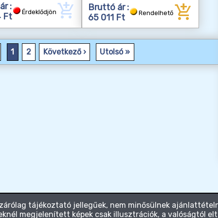
add_shopping_cart
add_shopping_cart
ár :
Bruttó ár :
Érdeklődjön
Rendelhető
 Ft
65 011 Ft
1
2
Következő ›
Utolsó »
zárólag tájékoztató jellegűek, nem minősülnek ajánlattételn
knél megjelenített képek csak illusztrációk, a valóságtól el