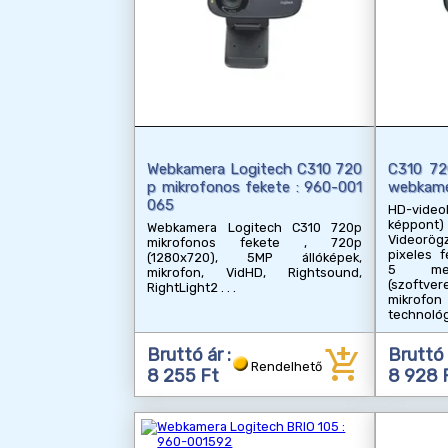
Webkamera Logitech C310 720
C310 72
p mikrofonos fekete : 960-001
webkame
065
HD-vid
képpont) 
Webkamera Logitech C310 720p
Videorög
mikrofonos fekete , 720p
pixeles f
(1280x720), 5MP állóképek,
5 mega
mikrofon, VidHD, Rightsound,
(szoftver
RightLight2
mikrofon
technológ
add_shopping_cart
Bruttó ár :
Bruttó 
Rendelhető
8 255 Ft
8 928 