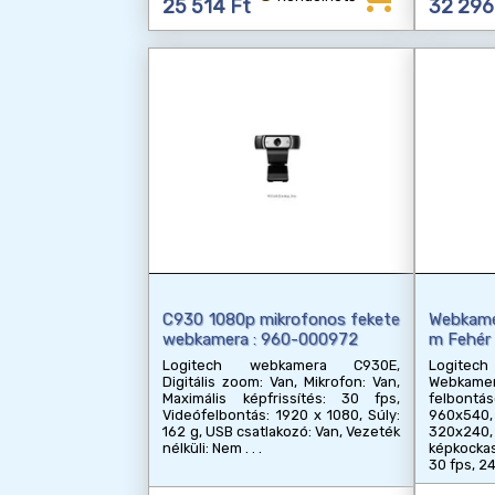
25 514 Ft
32 296
C930 1080p mikrofonos fekete
Webkame
webkamera : 960-000972
m Fehér
Logitech webkamera C930E,
Logite
Digitális zoom: Van, Mikrofon: Van,
Webka
Maximális képfrissítés: 30 fps,
felbontás
Videófelbontás: 1920 x 1080, Súly:
960x540
162 g, USB csatlakozó: Van, Vezeték
320x2
nélküli: Nem
képkocka
30 fps, 24