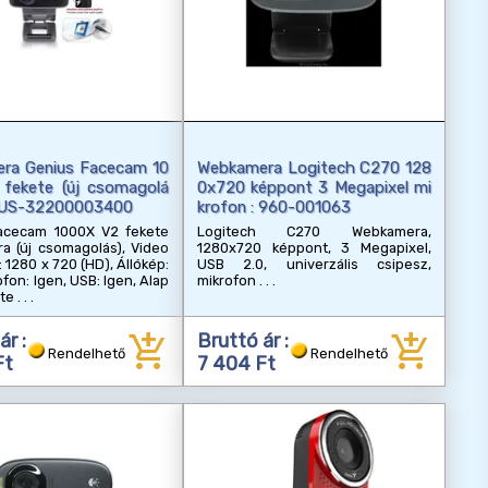
ra Genius Facecam 10
Webkamera Logitech C270 128
fekete (új csomagolá
0x720 képpont 3 Megapixel mi
NIUS-32200003400
krofon : 960-001063
acecam 1000X V2 fekete
Logitech C270 Webkamera,
a (új csomagolás), Video
1280x720 képpont, 3 Megapixel,
 1280 x 720 (HD), Állókép:
USB 2.0, univerzális csipesz,
ofon: Igen, USB: Igen, Alap
mikrofon
ete
add_shopping_cart
add_shopping_cart
ár :
Bruttó ár :
Rendelhető
Rendelhető
Ft
7 404 Ft