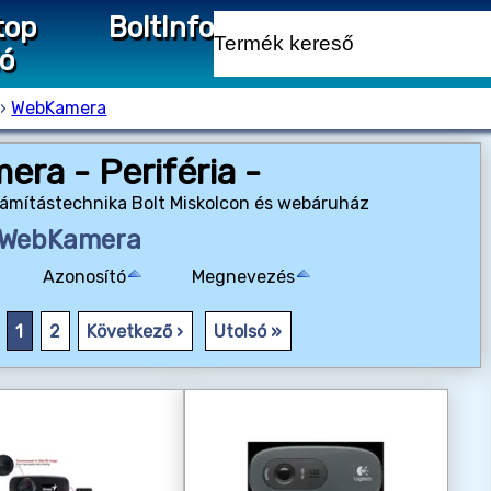
top
Bolt
Info
ió
››
WebKamera
ra - Periféria -
zámítástechnika Bolt Miskolcon és webáruház
WebKamera
Azonosító
Megnevezés
1
2
Következő ›
Utolsó »