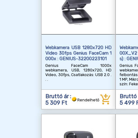
Webkamera USB 1280x720 HD
Webkame
Video 30fps Genius FaceCam 1
00X_V2 
000x : GENIUS-32200223101
s) : GE
Genius FaceCam 1000x
Genius F
webkamera, USB, 1280x720, HD
webkamer
Video, 30fps, Csatlakozás: USB 2.0
felbontás:
1 MP, Mikr
szín: Fek
add_shopping_cart
Bruttó ár :
Bruttó 
Rendelhető
5 309 Ft
5 499 