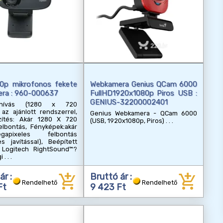
0p mikrofonos fekete
Webkamera Genius QCam 6000
ra : 960-000637
FullHD1920x1080p Piros USB :
GENIUS-32200002401
eohívás (1280 x 720
az ajánlott rendszerrel,
Genius Webkamera - QCam 6000
zítés: Akár 1280 X 720
(USB, 1920x1080p, Piros)
elbontás, Fényképek:akár
pixeles felbontás
es javítással), Beépített
 Logitech RightSound™?
i
add_shopping_cart
add_shopping_cart
ár :
Bruttó ár :
Rendelhető
Rendelhető
Ft
9 423 Ft