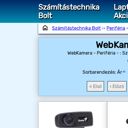
Számítástechnika
Lap
Bolt
Akc
home
Számítástechnika Bolt
››
Periféria
WebKame
WebKamera - Periféria - : S
Sorbarendezés:
Ár
« Első
‹ Előző