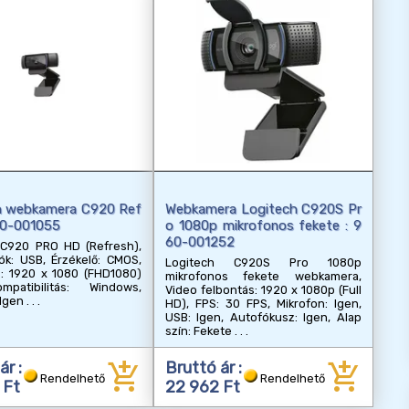
h webkamera C920 Ref
Webkamera Logitech C920S Pr
60-001055
o 1080p mikrofonos fekete : 9
60-001252
 C920 PRO HD (Refresh),
ók: USB, Érzékelő: CMOS,
Logitech C920S Pro 1080p
s: 1920 x 1080 (FHD1080)
mikrofonos fekete webkamera,
mpatibilitás: Windows,
Video felbontás: 1920 x 1080p (Full
 Igen
HD), FPS: 30 FPS, Mikrofon: Igen,
USB: Igen, Autofókusz: Igen, Alap
szín: Fekete
add_shopping_cart
add_shopping_cart
ár :
Bruttó ár :
Rendelhető
Rendelhető
 Ft
22 962 Ft