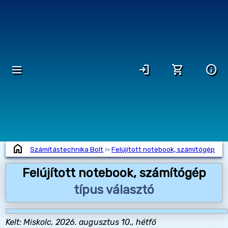
dehaze
login
shopping_cart
info
home
Számítástechnika Bolt
››
Felújított notebook, számítógép
Felújított notebook, számítógép
típus választó
Kelt: Miskolc, 2026. augusztus 10., hétfő