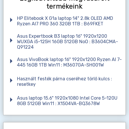
termékeink
HP Elitebook X G1a laptop 14" 2.8k OLED AMD
Ryzen AI7 PRO 360 32GB 1TB : B69FKET
Asus Expertbook B3 laptop 16" 1920x1200
WUXGA i5-125H 16GB 512GB NoO : B3604CMA-
Q91224
Asus VivoBook laptop 16" 1920x1200 Ryzen AI 7-
445 16GB 1TB Win11 : M3607GA-SH001W
Használt festék párna cseréhez törlő kulcs :
resetkey
Asus laptop 15.6" 1920x1080 Intel Core 5-120U
8GB 512GB Win11 : X1504VA-BQ3678W