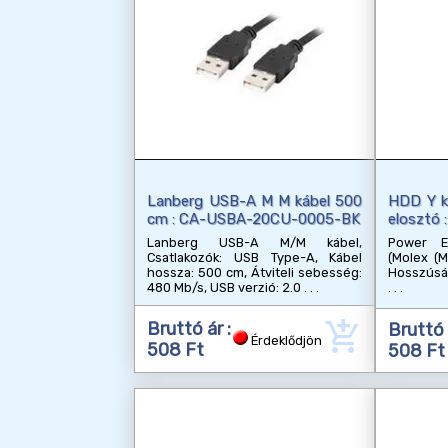
Lanberg USB-A M M kábel 500
HDD Y k
cm : CA-USBA-20CU-0005-BK
elosztó 
Lanberg USB-A M/M kábel,
Power E
Csatlakozók: USB Type-A, Kábel
(Molex (M
hossza: 500 cm, Átviteli sebesség:
Hosszúság
480 Mb/s, USB verzió: 2.0
add_shopping_cart
Bruttó ár :
Bruttó 
Érdeklődjön
508 Ft
508 Ft