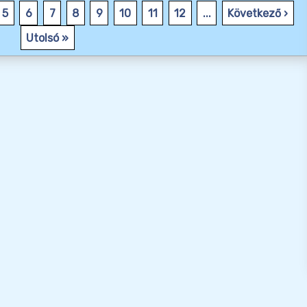
5
6
7
8
9
10
11
12
...
Következő ›
Utolsó »