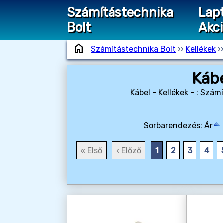
Számítástechnika
Lap
Bolt
Akc
home
Számítástechnika Bolt
››
Kellékek
›
Kábe
Kábel - Kellékek - : Szá
Sorbarendezés:
Ár
« Első
‹ Előző
1
2
3
4