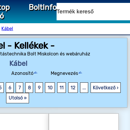
top
Bolt
Info
ió
›
Kábel
l - Kellékek -
mítástechnika Bolt Miskolcon és webáruház
Kábel
Azonosító
Megnevezés
5
6
7
8
9
10
11
12
...
Következő ›
Utolsó »