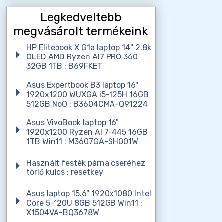
Legkedveltebb
megvásárolt termékeink
HP Elitebook X G1a laptop 14" 2.8k
OLED AMD Ryzen AI7 PRO 360
32GB 1TB : B69FKET
Asus Expertbook B3 laptop 16"
1920x1200 WUXGA i5-125H 16GB
512GB NoO : B3604CMA-Q91224
Asus VivoBook laptop 16"
1920x1200 Ryzen AI 7-445 16GB
1TB Win11 : M3607GA-SH001W
Használt festék párna cseréhez
törlő kulcs : resetkey
Asus laptop 15.6" 1920x1080 Intel
Core 5-120U 8GB 512GB Win11 :
X1504VA-BQ3678W