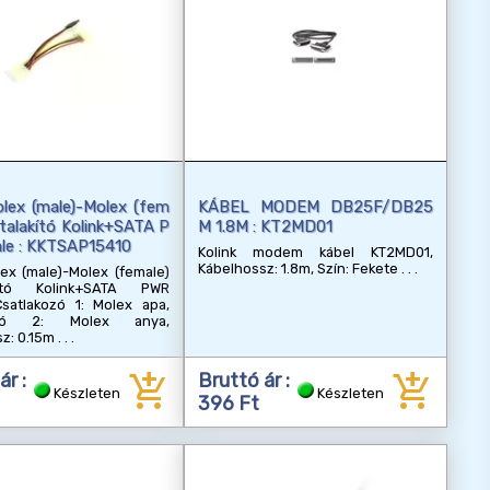
lex (male)-Molex (fem
KÁBEL MODEM DB25F/DB25
átalakító Kolink+SATA P
M 1.8M : KT2MD01
le : KKTSAP15410
Kolink modem kábel KT2MD01,
Kábelhossz: 1.8m, Szín: Fekete
ex (male)-Molex (female)
akító Kolink+SATA PWR
Csatlakozó 1: Molex apa,
kozó 2: Molex anya,
z: 0.15m
add_shopping_cart
add_shopping_cart
ár :
Bruttó ár :
Készleten
Készleten
396 Ft