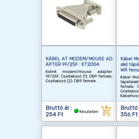
KÁBEL AT MODEM/MOUSE AD
Kábel Mo
APTER 9F/25F : KT2D04
ale) táp
WR fema
Kolink modem/mouse adapter
9F/25F, Csatlakozó (1): DB9 female,
Kábel Mol
Csatlakozó (2): DB9 female
tápátal
female, 
Csatla
Kábelhoss
add_shopping_cart
Bruttó ár :
Bruttó 
Készleten
254 Ft
356 Ft