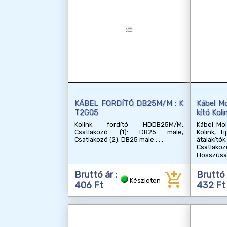
KÁBEL FORDÍTÓ DB25M/M : K
Kábel Mo
T2G05
kító Kol
Kolink fordító HDDB25M/M,
Kábel Mol
Csatlakozó (1): DB25 male,
Kolink, T
Csatlakozó (2): DB25 male
átalakítók
Csatla
Hosszúsá
add_shopping_cart
Bruttó ár :
Bruttó 
Készleten
406 Ft
432 Ft