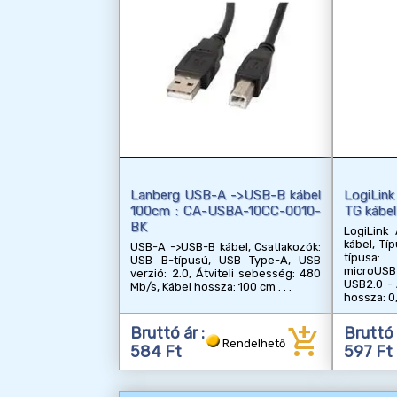
Lanberg USB-A ->USB-B kábel
LogiLin
100cm : CA-USBA-10CC-0010-
TG kábel
BK
LogiLink
kábel, Tí
USB-A ->USB-B kábel, Csatlakozók:
típusa:
USB B-típusú, USB Type-A, USB
microUSB
verzió: 2.0, Átviteli sebesség: 480
USB2.0 - A
Mb/s, Kábel hossza: 100 cm
hossza: 0
add_shopping_cart
Bruttó ár :
Bruttó 
Rendelhető
584 Ft
597 Ft