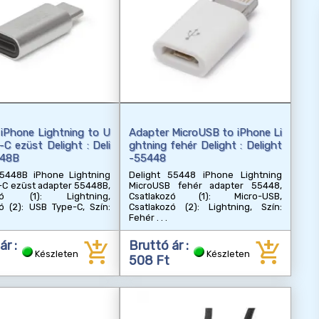
iPhone Lightning to U
Adapter MicroUSB to iPhone Li
C ezüst Delight : Deli
ghtning fehér Delight : Delight
448B
-55448
55448B iPhone Lightning
Delight 55448 iPhone Lightning
-C ezüst adapter 55448B,
MicroUSB fehér adapter 55448,
ozó (1): Lightning,
Csatlakozó (1): Micro-USB,
ó (2): USB Type-C, Szín:
Csatlakozó (2): Lightning, Szín:
Fehér
add_shopping_cart
add_shopping_cart
ár :
Bruttó ár :
Készleten
Készleten
508 Ft