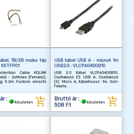
ábel, 1B/2B molex táp
USB kábel USB A - microA 1m
: KKTFP01
USB2.0 : VLCP60400B10
xtention Cable KOLINK
USB 2.0 Kábel VLCP60400B10,
ale) - 2xMolex (Female)),
Csatlakozó (1): USB A, Csatlakozó
: 0.2m: Funkció: elosztó
(2): Micro A, Kábelhossz: 1m, Szín:
Fekete
add_shopping_cart
add_shopping_cart
ár :
Bruttó ár :
Készleten
Készleten
508 Ft