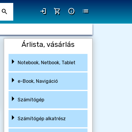
login
shopping_cart
info
list
search
Árlista, vásárlás
Notebook, Netbook, Tablet
e-Book, Navigáció
Számítógép
Számítógép alkatrész