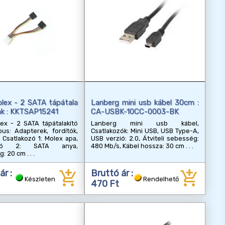
lex - 2 SATA tápátala
Lanberg mini usb kábel 30cm :
ink : KKTSAP15241
CA-USBK-10CC-0003-BK
ex - 2 SATA tápátalakító
Lanberg mini usb kábel,
ípus: Adapterek, fordítók,
Csatlakozók: Mini USB, USB Type-A,
, Csatlakozó 1: Molex apa,
USB verzió: 2.0, Átviteli sebesség:
kozó 2: SATA anya,
480 Mb/s, Kábel hossza: 30 cm
g: 20 cm
add_shopping_cart
add_shopping_cart
ár :
Bruttó ár :
Készleten
Rendelhető
470 Ft