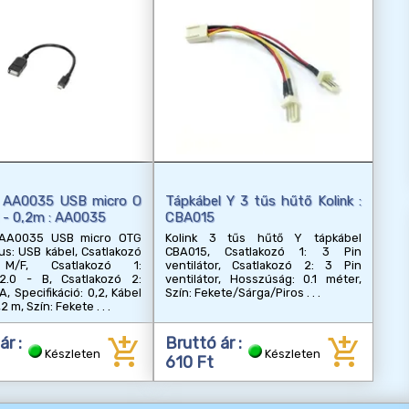
k AA0035 USB micro O
Tápkábel Y 3 tűs hűtő Kolink :
 - 0,2m : AA0035
CBA015
 AA0035 USB micro OTG
Kolink 3 tűs hűtő Y tápkábel
pus: USB kábel, Csatlakozó
CBA015, Csatlakozó 1: 3 Pin
 M/F, Csatlakozó 1:
ventilátor, Csatlakozó 2: 3 Pin
2.0 - B, Csatlakozó 2:
ventilátor, Hosszúság: 0.1 méter,
, Specifikáció: 0,2, Kábel
Szín: Fekete/Sárga/Piros
,2 m, Szín: Fekete
add_shopping_cart
add_shopping_cart
ár :
Bruttó ár :
Készleten
Készleten
610 Ft