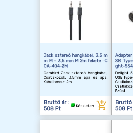
Jack sztereó hangkábel, 3,5 m
Adapter 
m M – 3,5 mm M 2m fekete : C
SB Type-
CA-404-2M
ght-55
Gembird Jack sztereó hangkábel,
Delight 
Csatlakozók: 3.5mm apa és apa,
USB Type
Kábelhossz: 2m
Csatlak
Csatlakoz
Ezüst
add_shopping_cart
Bruttó ár :
Bruttó 
Készleten
508 Ft
508 Ft