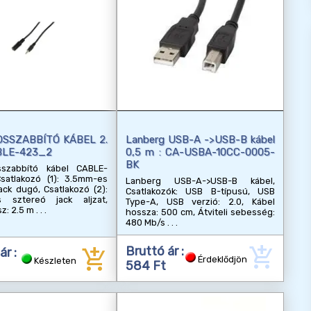
OSSZABBÍTÓ KÁBEL 2.
Lanberg USB-A ->USB-B kábel
BLE-423_2
0,5 m : CA-USBA-10CC-0005-
BK
szabbító kábel CABLE-
satlakozó (1): 3.5mm-es
Lanberg USB-A->USB-B kábel,
ack dugó, Csatlakozó (2):
Csatlakozók: USB B-típusú, USB
 sztereó jack aljzat,
Type-A, USB verzió: 2.0, Kábel
z: 2.5 m
hossza: 500 cm, Átviteli sebesség:
480 Mb/s
add_shopping_cart
add_shopping_cart
Bruttó ár :
ár :
Érdeklődjön
Készleten
584 Ft