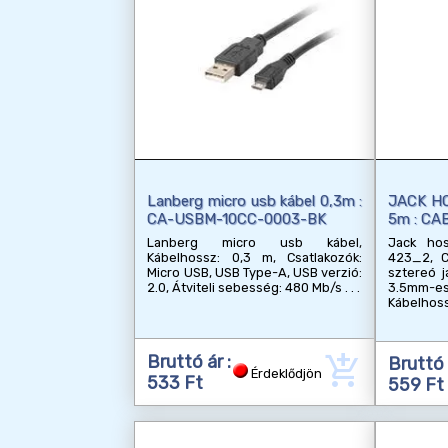
Lanberg micro usb kábel 0,3m :
JACK H
CA-USBM-10CC-0003-BK
5m : CA
Lanberg micro usb kábel,
Jack hos
Kábelhossz: 0,3 m, Csatlakozók:
423_2, C
Micro USB, USB Type-A, USB verzió:
sztereó j
2.0, Átviteli sebesség: 480 Mb/s
3.5mm-es
Kábelhoss
add_shopping_cart
Bruttó ár :
Bruttó 
Érdeklődjön
533 Ft
559 Ft