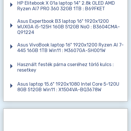
HP Elitebook X G1a laptop 14" 2.8k OLED AMD
Ryzen AI7 PRO 360 32GB 1TB : B69FKET
Asus Expertbook B3 laptop 16" 1920x1200
WUXGA i5-125H 16GB 512GB NoO : B3604CMA-
Q91224
Asus VivoBook laptop 16" 1920x1200 Ryzen AI 7-
445 16GB 1TB Win11 : M3607GA-SH001W
Használt festék párna cseréhez törlő kulcs :
resetkey
Asus laptop 15.6" 1920x1080 Intel Core 5-120U
8GB 512GB Win11 : X1504VA-BQ3678W