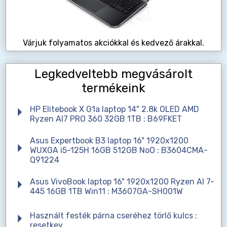
Várjuk folyamatos akciókkal és kedvező árakkal.
Legkedveltebb megvásárolt
termékeink
HP Elitebook X G1a laptop 14" 2.8k OLED AMD
Ryzen AI7 PRO 360 32GB 1TB : B69FKET
Asus Expertbook B3 laptop 16" 1920x1200
WUXGA i5-125H 16GB 512GB NoO : B3604CMA-
Q91224
Asus VivoBook laptop 16" 1920x1200 Ryzen AI 7-
445 16GB 1TB Win11 : M3607GA-SH001W
Használt festék párna cseréhez törlő kulcs :
resetkey