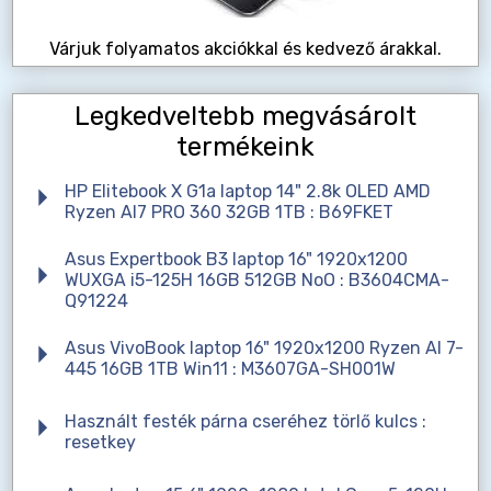
Várjuk folyamatos akciókkal és kedvező árakkal.
Legkedveltebb megvásárolt
termékeink
HP Elitebook X G1a laptop 14" 2.8k OLED AMD
Ryzen AI7 PRO 360 32GB 1TB : B69FKET
Asus Expertbook B3 laptop 16" 1920x1200
WUXGA i5-125H 16GB 512GB NoO : B3604CMA-
Q91224
Asus VivoBook laptop 16" 1920x1200 Ryzen AI 7-
445 16GB 1TB Win11 : M3607GA-SH001W
Használt festék párna cseréhez törlő kulcs :
resetkey