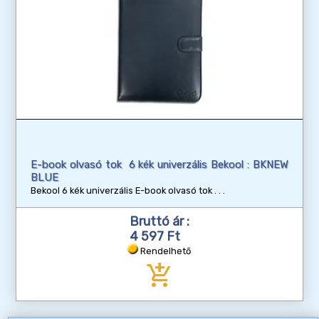
E-book olvasó tok 6 kék univerzális Bekool : BKNEW
BLUE
Bekool 6 kék univerzális E-book olvasó tok
Bruttó ár :
4 597 Ft
Rendelhető
add_shopping_cart