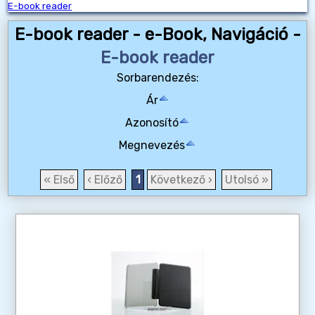
E-book reader
E-book reader - e-Book, Navigáció -
E-book reader
Sorbarendezés:
Ár
Azonosító
Megnevezés
« Első
‹ Előző
1
Következő ›
Utolsó »