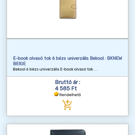
E-book olvasó tok 6 bézs univerzális Bekool : BKNEW
BEIGE
Bekool 6 bézs univerzális E-book olvasó tok
Bruttó ár :
4 585 Ft
Rendelhető
add_shopping_cart