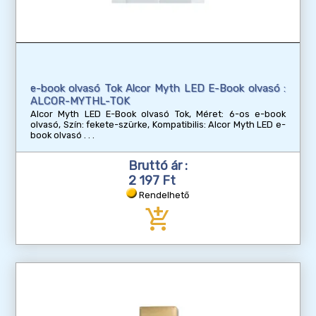
e-book olvasó Tok Alcor Myth LED E-Book olvasó :
ALCOR-MYTHL-TOK
Alcor Myth LED E-Book olvasó Tok, Méret: 6-os e-book
olvasó, Szín: fekete-szürke, Kompatibilis: Alcor Myth LED e-
book olvasó
Bruttó ár :
2 197 Ft
Rendelhető
add_shopping_cart