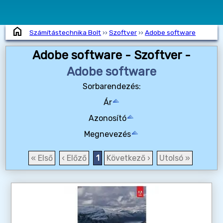
home
Számítástechnika Bolt
››
Szoftver
››
Adobe software
Adobe software - Szoftver -
Adobe software
Sorbarendezés:
Ár
Azonosító
Megnevezés
« Első
‹ Előző
1
Következő ›
Utolsó »