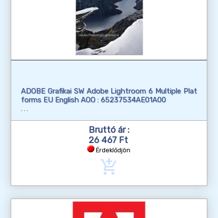
ADOBE Grafikai SW Adobe Lightroom 6 Multiple Plat
forms EU English AOO : 65237534AE01A00
Bruttó ár :
26 467 Ft
Érdeklődjön
add_shopping_cart