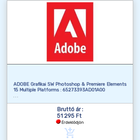
ADOBE Grafikai SW Photoshop & Premiere Elements
15 Multiple Platforms : 65273393AD01A00
Bruttó ár :
51 295 Ft
Érdeklődjön
add_shopping_cart