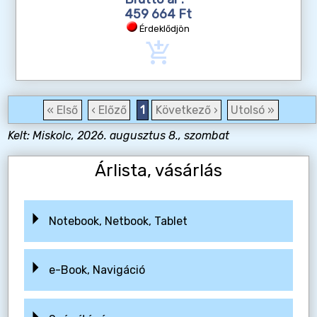
459 664 Ft
Érdeklődjön
add_shopping_cart
« Első
‹ Előző
1
Következő ›
Utolsó »
Kelt: Miskolc, 2026. augusztus 8., szombat
Árlista, vásárlás
Notebook, Netbook, Tablet
e-Book, Navigáció