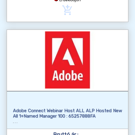
add_shopping_cart
Adobe Connect Webinar Host ALL ALP Hosted New
All 1+Named Manager 100 : 65257888FA
Bruttó ár :