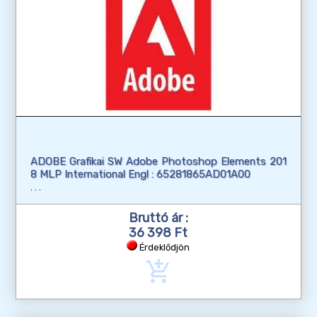
ADOBE Grafikai SW Adobe Photoshop Elements 201
8 MLP International Engl : 65281865AD01A00
Bruttó ár :
36 398 Ft
Érdeklődjön
add_shopping_cart