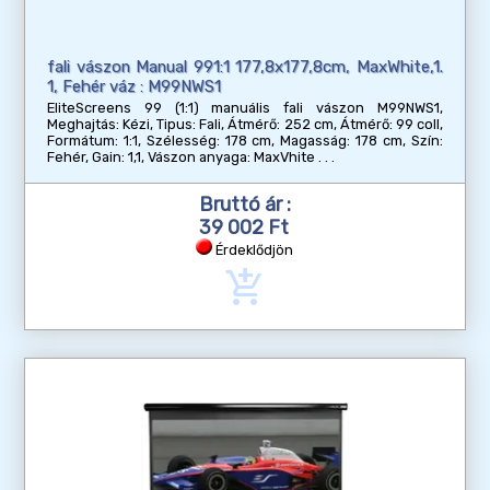
fali vászon Manual 991:1 177,8x177,8cm, MaxWhite,1.
1, Fehér váz : M99NWS1
EliteScreens 99 (1:1) manuális fali vászon M99NWS1,
Meghajtás: Kézi, Tipus: Fali, Átmérő: 252 cm, Átmérő: 99 coll,
Formátum: 1:1, Szélesség: 178 cm, Magasság: 178 cm, Szín:
Fehér, Gain: 1,1, Vászon anyaga: MaxVhite
Bruttó ár :
39 002 Ft
Érdeklődjön
add_shopping_cart