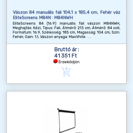
Vászon 84 manuális fali 104,1 x 185,4 cm, Fehér váz
EliteScreens M84N : M84NWH
EliteScreens 84 (16:9) manuális fali vászon M84NWH,
Meghajtás: Kézi, Tipus: Fali, Átmérő: 213 cm, Átmérő: 84 coll,
Formátum: 16:9, Szélesség: 185 cm, Magasság: 104 cm, Szín:
Fehér, Gain: 1,1, Vászon anyaga: MaxVhite
Bruttó ár :
41 351 Ft
Érdeklődjön
add_shopping_cart