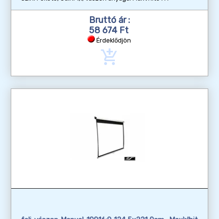
Bruttó ár :
58 674 Ft
Érdeklődjön
add_shopping_cart