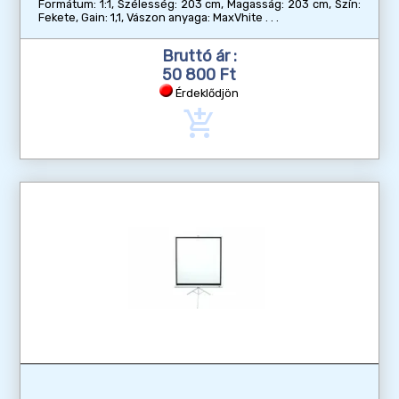
Formátum: 1:1, Szélesség: 203 cm, Magasság: 203 cm, Szín:
Fekete, Gain: 1,1, Vászon anyaga: MaxVhite
Bruttó ár :
50 800 Ft
Érdeklődjön
add_shopping_cart