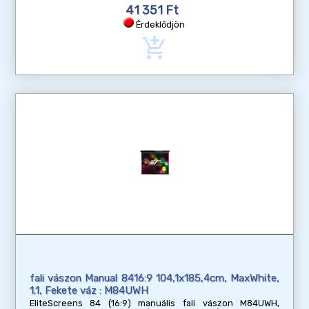
41 351 Ft
Érdeklődjön
add_shopping_cart
fali vászon Manual 8416:9 104,1x185,4cm, MaxWhite,
1.1, Fekete váz : M84UWH
EliteScreens 84 (16:9) manuális fali vászon M84UWH,