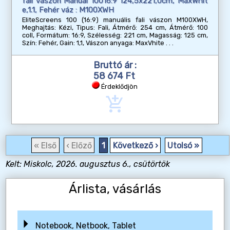
fali vászon Manual 10016:9 124,5x221,0cm, MaxWhit
e,1.1, Fehér váz : M100XWH
EliteScreens 100 (16:9) manuális fali vászon M100XWH,
Meghajtás: Kézi, Tipus: Fali, Átmérő: 254 cm, Átmérő: 100
coll, Formátum: 16:9, Szélesség: 221 cm, Magasság: 125 cm,
Szín: Fehér, Gain: 1,1, Vászon anyaga: MaxVhite
Bruttó ár :
58 674 Ft
Érdeklődjön
add_shopping_cart
« Első
‹ Előző
1
Következő ›
Utolsó »
Kelt: Miskolc, 2026. augusztus 6., csütörtök
Árlista, vásárlás
Notebook, Netbook, Tablet