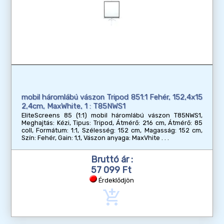
mobil háromlábú vászon Tripod 851:1 Fehér, 152,4x15
2,4cm, MaxWhite, 1 : T85NWS1
EliteScreens 85 (1:1) mobil háromlábú vászon T85NWS1,
Meghajtás: Kézi, Tipus: Tripod, Átmérő: 216 cm, Átmérő: 85
coll, Formátum: 1:1, Szélesség: 152 cm, Magasság: 152 cm,
Szín: Fehér, Gain: 1,1, Vászon anyaga: MaxVhite
Bruttó ár :
57 099 Ft
Érdeklődjön
add_shopping_cart