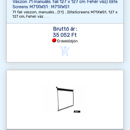
Vászon 71 manuális fali 127 x 127 cm Fehér váz) Elite
Screens M71XWS1 : M71XWS1
71 fali vászon, manuális , (1:1) , EliteScreens M71XWS1, 127 x
127 cm, Fehér váz
Bruttó ár :
35 052 Ft
Érdeklődjön
add_shopping_cart