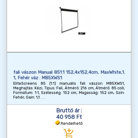
fali vászon Manual 851:1 152,4x152,4cm, MaxWhite,1.
1, Fehér váz : M85XWS1
EliteScreens 85 (1:1) manuális fali vászon M85XWS1,
Meghajtás: Kézi, Tipus: Fali, Átmérő: 216 cm, Átmérő: 85 coll,
Formátum: 1:1, Szélesség: 152 cm, Magasság: 152 cm, Szín:
Fehér, Gain: 1,1
Bruttó ár :
40 958 Ft
Rendelhető
add_shopping_cart