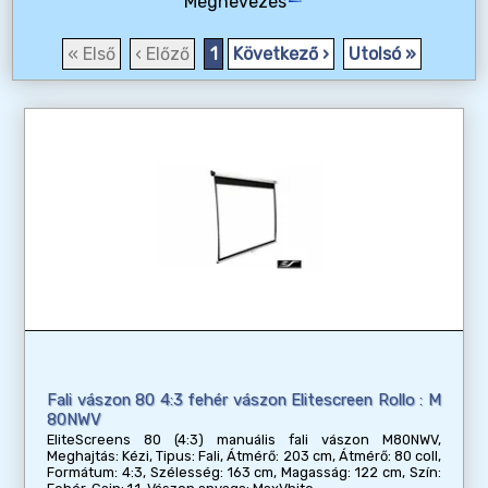
Megnevezés
« Első
‹ Előző
1
Következő ›
Utolsó »
Fali vászon 80 4:3 fehér vászon Elitescreen Rollo : M
80NWV
EliteScreens 80 (4:3) manuális fali vászon M80NWV,
Meghajtás: Kézi, Tipus: Fali, Átmérő: 203 cm, Átmérő: 80 coll,
Formátum: 4:3, Szélesség: 163 cm, Magasság: 122 cm, Szín: