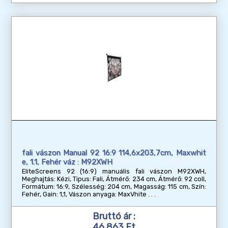
fali vászon Manual 92 16:9 114,6x203,7cm, Maxwhit
e, 1.1, Fehér váz : M92XWH
EliteScreens 92 (16:9) manuális fali vászon M92XWH,
Meghajtás: Kézi, Tipus: Fali, Átmérő: 234 cm, Átmérő: 92 coll,
Formátum: 16:9, Szélesség: 204 cm, Magasság: 115 cm, Szín:
Fehér, Gain: 1,1, Vászon anyaga: MaxVhite
Bruttó ár :
46 863 Ft