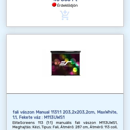
Érdeklődjön
add_shopping_cart
fali vászon Manual 1131:1 203,2x203,2cm, MaxWhite,
1.1, Fekete váz : M113UWS1
EliteScreens 113 (1:1) manuális fali vászon M113UWS1,
Meghajtás: Kézi, Tipus: Fali, Átmérő: 287 cm, Átmérő: 113 coll,