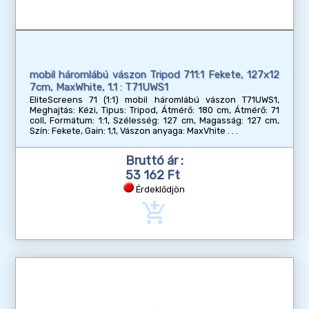
mobil háromlábú vászon Tripod 711:1 Fekete, 127x12
7cm, MaxWhite, 1.1 : T71UWS1
EliteScreens 71 (1:1) mobil háromlábú vászon T71UWS1,
Meghajtás: Kézi, Tipus: Tripod, Átmérő: 180 cm, Átmérő: 71
coll, Formátum: 1:1, Szélesség: 127 cm, Magasság: 127 cm,
Szín: Fekete, Gain: 1,1, Vászon anyaga: MaxVhite
Bruttó ár :
53 162 Ft
Érdeklődjön
add_shopping_cart