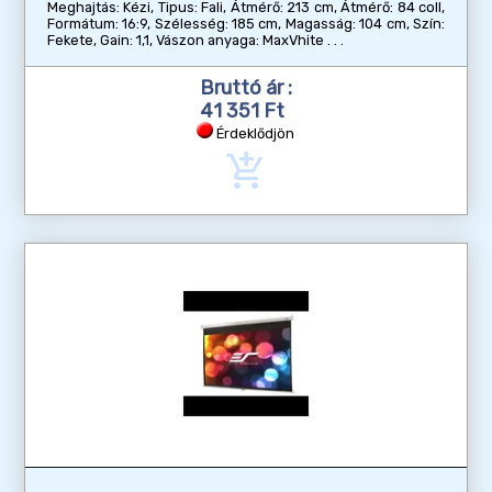
Meghajtás: Kézi, Tipus: Fali, Átmérő: 213 cm, Átmérő: 84 coll,
Formátum: 16:9, Szélesség: 185 cm, Magasság: 104 cm, Szín:
Fekete, Gain: 1,1, Vászon anyaga: MaxVhite
Bruttó ár :
41 351 Ft
Érdeklődjön
add_shopping_cart