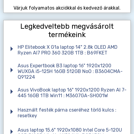
Várjuk folyamatos akciókkal és kedvező árakkal.
Legkedveltebb megvásárolt
termékeink
HP Elitebook X G1a laptop 14" 2.8k OLED AMD
Ryzen AI7 PRO 360 32GB 1TB : B69FKET
Asus Expertbook B3 laptop 16" 1920x1200
WUXGA i5-125H 16GB 512GB NoO : B3604CMA-
Q91224
Asus VivoBook laptop 16" 1920x1200 Ryzen AI 7-
445 16GB 1TB Win11 : M3607GA-SH001W
Használt festék párna cseréhez törlő kulcs :
resetkey
Asus laptop 15.6" 1920x1080 Intel Core 5-120U