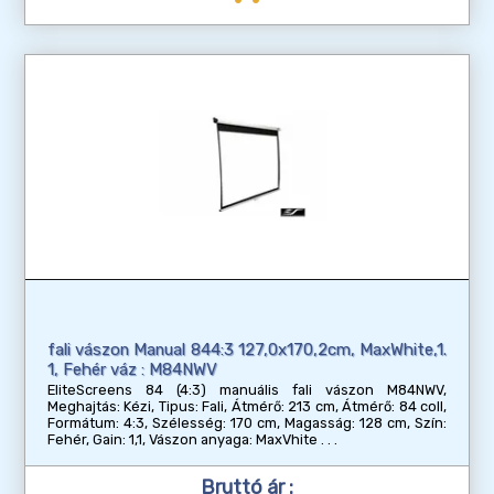
fali vászon Manual 844:3 127,0x170,2cm, MaxWhite,1.
1, Fehér váz : M84NWV
EliteScreens 84 (4:3) manuális fali vászon M84NWV,
Meghajtás: Kézi, Tipus: Fali, Átmérő: 213 cm, Átmérő: 84 coll,
Formátum: 4:3, Szélesség: 170 cm, Magasság: 128 cm, Szín:
Fehér, Gain: 1,1, Vászon anyaga: MaxVhite
Bruttó ár :