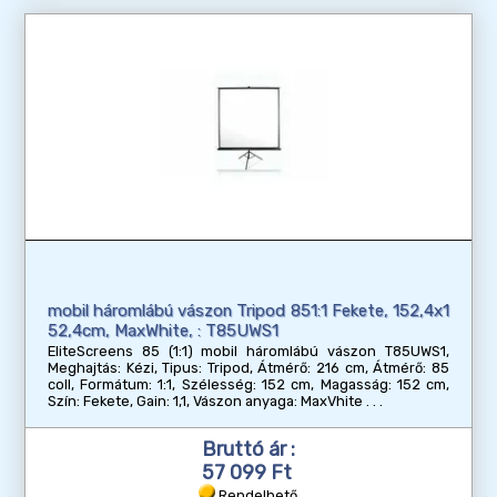
mobil háromlábú vászon Tripod 851:1 Fekete, 152,4x1
52,4cm, MaxWhite, : T85UWS1
EliteScreens 85 (1:1) mobil háromlábú vászon T85UWS1,
Meghajtás: Kézi, Tipus: Tripod, Átmérő: 216 cm, Átmérő: 85
coll, Formátum: 1:1, Szélesség: 152 cm, Magasság: 152 cm,
Szín: Fekete, Gain: 1,1, Vászon anyaga: MaxVhite
Bruttó ár :
57 099 Ft
Rendelhető