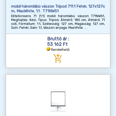
mobil háromlábú vászon Tripod 711:1 Fehér, 127x127c
m, MaxWhite, 1.1 : T71NWS1
EliteScreens 71 (1:1) mobil háromlábú vászon T71NWS1,
Meghajtás: Kézi, Tipus: Tripod, Átmérő: 180 cm, Átmérő: 71
coll, Formátum: 1:1, Szélesség: 127 cm, Magasság: 127 cm,
Szín: Fehér, Gain: 1,1, Vászon anyaga: MaxVhite
Bruttó ár :
53 162 Ft
Rendelhető
add_shopping_cart