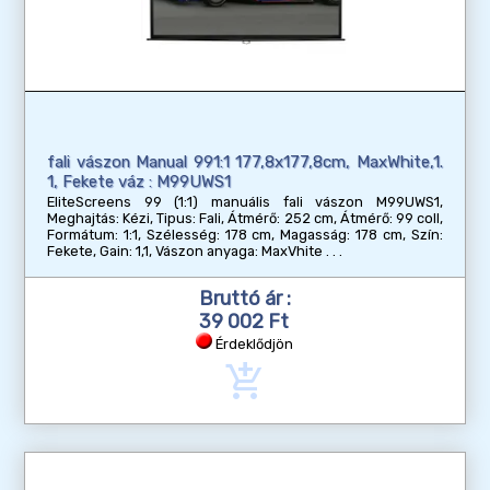
fali vászon Manual 991:1 177,8x177,8cm, MaxWhite,1.
1, Fekete váz : M99UWS1
EliteScreens 99 (1:1) manuális fali vászon M99UWS1,
Meghajtás: Kézi, Tipus: Fali, Átmérő: 252 cm, Átmérő: 99 coll,
Formátum: 1:1, Szélesség: 178 cm, Magasság: 178 cm, Szín:
Fekete, Gain: 1,1, Vászon anyaga: MaxVhite
Bruttó ár :
39 002 Ft
Érdeklődjön
add_shopping_cart