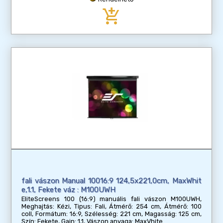
add_shopping_cart
fali vászon Manual 10016:9 124,5x221,0cm, MaxWhit
e,1.1, Fekete váz : M100UWH
EliteScreens 100 (16:9) manuális fali vászon M100UWH,
Meghajtás: Kézi, Tipus: Fali, Átmérő: 254 cm, Átmérő: 100
coll, Formátum: 16:9, Szélesség: 221 cm, Magasság: 125 cm,
Szín: Fekete, Gain: 1,1, Vászon anyaga: MaxVhite