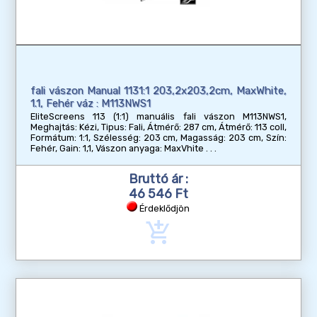
fali vászon Manual 1131:1 203,2x203,2cm, MaxWhite,
1.1, Fehér váz : M113NWS1
EliteScreens 113 (1:1) manuális fali vászon M113NWS1,
Meghajtás: Kézi, Tipus: Fali, Átmérő: 287 cm, Átmérő: 113 coll,
Formátum: 1:1, Szélesség: 203 cm, Magasság: 203 cm, Szín:
Fehér, Gain: 1,1, Vászon anyaga: MaxVhite
Bruttó ár :
46 546 Ft
Érdeklődjön
add_shopping_cart