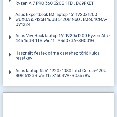
Ryzen AI7 PRO 360 32GB 1TB : B69FKET
Asus Expertbook B3 laptop 16" 1920x1200
WUXGA i5-125H 16GB 512GB NoO : B3604CMA-
Q91224
Asus VivoBook laptop 16" 1920x1200 Ryzen AI 7-
445 16GB 1TB Win11 : M3607GA-SH001W
Használt festék párna cseréhez törlő kulcs :
resetkey
Asus laptop 15.6" 1920x1080 Intel Core 5-120U
8GB 512GB Win11 : X1504VA-BQ3678W