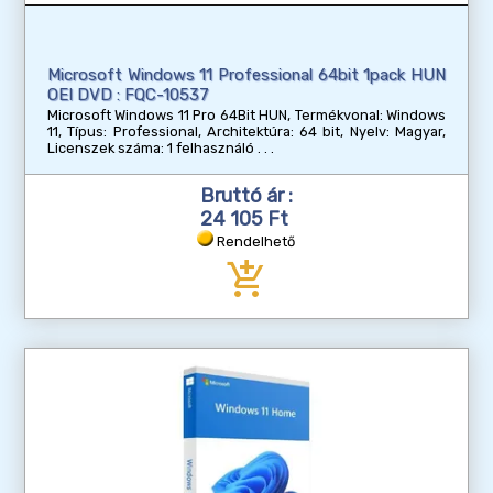
Microsoft Windows 11 Professional 64bit 1pack HUN
OEI DVD : FQC-10537
Microsoft Windows 11 Pro 64Bit HUN, Termékvonal: Windows
11, Típus: Professional, Architektúra: 64 bit, Nyelv: Magyar,
Licenszek száma: 1 felhasználó
Bruttó ár :
24 105 Ft
Rendelhető
add_shopping_cart