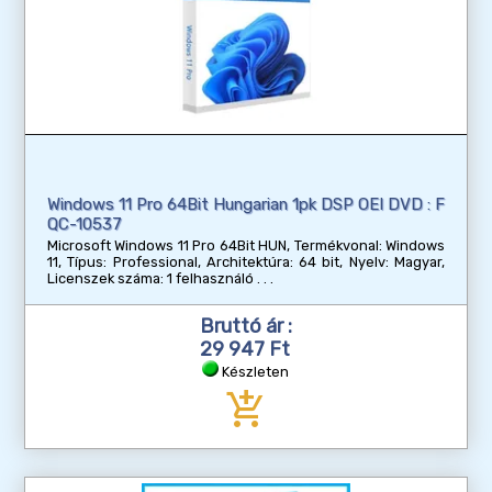
Windows 11 Pro 64Bit Hungarian 1pk DSP OEI DVD : F
QC-10537
Microsoft Windows 11 Pro 64Bit HUN, Termékvonal: Windows
11, Típus: Professional, Architektúra: 64 bit, Nyelv: Magyar,
Licenszek száma: 1 felhasználó
Bruttó ár :
29 947 Ft
Készleten
add_shopping_cart