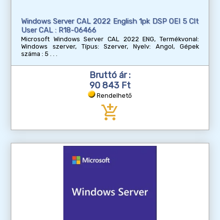
Windows Server CAL 2022 English 1pk DSP OEI 5 Clt
User CAL : R18-06466
Microsoft Windows Server CAL 2022 ENG, Termékvonal:
Windows szerver, Típus: Szerver, Nyelv: Angol, Gépek
száma : 5
Bruttó ár :
90 843 Ft
Rendelhető
add_shopping_cart