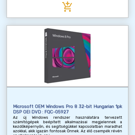
add_shopping_cart
Microsoft OEM Windows Pro 8 32-bit Hungarian 1pk
DSP OEI DVD : FQC-05927
Az új Windows rendszer használatára tervezett
számítógépek beépített alkalmazásai megjelennek a
kezdőképernyőn, és segítségükkel kapcsolatban maradhat
azokkal, akik igazán fontosak Önnek. Az élő csempék révén