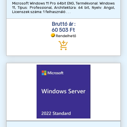
Microsoft Windows 11 Pro 64bit ENG, Termékvonal: Windows
11, Típus: Professional, Architektúra: 64 bit, Nyelv: Angol,
Licenszek száma: 1 felhasználó
Bruttó ár :
60 503 Ft
Rendelhető
add_shopping_cart