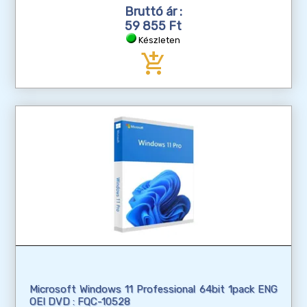
Bruttó ár :
59 855 Ft
Készleten
add_shopping_cart
Microsoft Windows 11 Professional 64bit 1pack ENG
OEI DVD : FQC-10528