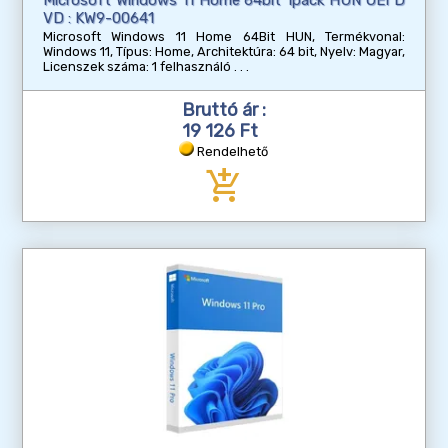
VD : KW9-00641
Microsoft Windows 11 Home 64Bit HUN, Termékvonal:
Windows 11, Típus: Home, Architektúra: 64 bit, Nyelv: Magyar,
Licenszek száma: 1 felhasználó
Bruttó ár :
19 126 Ft
Rendelhető
add_shopping_cart