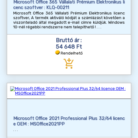
Microsoft Office 365 Vállalati Prémium Elektronikus li
cenc szoftver : KLQ-00211
Microsoft Office 365 Vállalati Prémium Elektronikus licenc
szoftver, A termék aktiváló kódját a számlázást követően a
viszonteladó által megadott e-mail címre küldjük. Windows
10-nél régebbi rendszerre nem telepíthető !
Bruttó ár :
54 648 Ft
Rendelhető
add_shopping_cart
Microsoft Office 2021 Professional Plus 32/64 licenc
e OEM : MSOffice2021PP