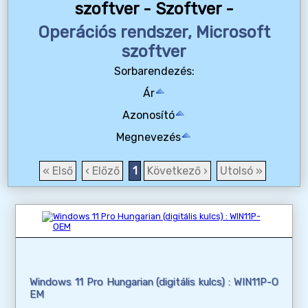
szoftver - Szoftver -
Operációs rendszer, Microsoft
szoftver
Sorbarendezés:
Ár
Azonosító
Megnevezés
« Első
‹ Előző
1
Következő ›
Utolsó »
Windows 11 Pro Hungarian (digitális kulcs) : WIN11P-O
EM