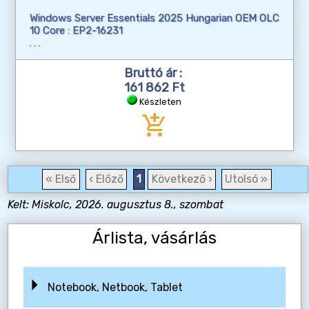
Windows Server Essentials 2025 Hungarian OEM OLC
10 Core : EP2-16231
Bruttó ár :
161 862 Ft
Készleten
add_shopping_cart
« Első
‹ Előző
1
Következő ›
Utolsó »
Kelt: Miskolc, 2026. augusztus 8., szombat
Árlista, vásárlás
Notebook, Netbook, Tablet