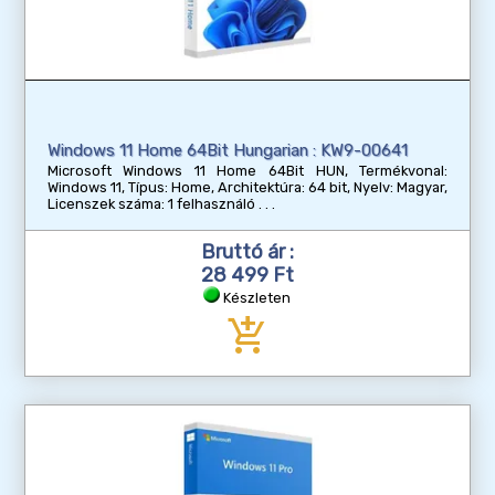
Windows 11 Home 64Bit Hungarian : KW9-00641
Microsoft Windows 11 Home 64Bit HUN, Termékvonal:
Windows 11, Típus: Home, Architektúra: 64 bit, Nyelv: Magyar,
Licenszek száma: 1 felhasználó
Bruttó ár :
28 499 Ft
Készleten
add_shopping_cart