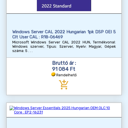
Windows Server CAL 2022 Hungarian 1pk DSP OEI 5
Clt User CAL : R18-06469
Microsoft Windows Server CAL 2022 HUN, Termékvonal:
Windows szerver, Típus: Szerver, Nyelv: Magyar, Gépek
száma: 5
Bruttó ár :
91 084 Ft
Rendelhető
add_shopping_cart