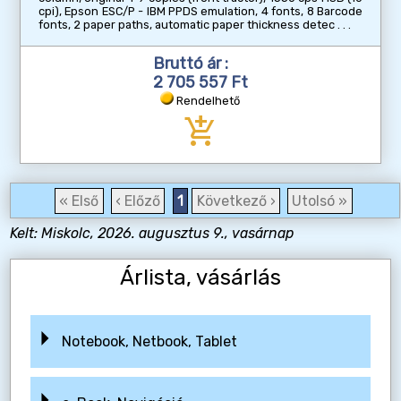
cpi), Epson ESC/P - IBM PPDS emulation, 4 fonts, 8 Barcode
fonts, 2 paper paths, automatic paper thickness detec
Bruttó ár :
2 705 557 Ft
Rendelhető
add_shopping_cart
« Első
‹ Előző
1
Következő ›
Utolsó »
Kelt: Miskolc, 2026. augusztus 9., vasárnap
Árlista, vásárlás
Notebook, Netbook, Tablet