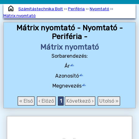
home
Számítástechnika Bolt
››
Periféria
››
Nyomtató
››
Mátrix nyomtató
Mátrix nyomtató - Nyomtató -
Periféria -
Mátrix nyomtató
Sorbarendezés:
Ár
Azonosító
Megnevezés
« Első
‹ Előző
1
Következő ›
Utolsó »