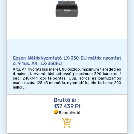
Epson MátrixNyomtató LX-350 EU mátrix nyomtat
ó, 9 tűs, A4 : LX-350EU
9 tű, A4 nyomtatási méret, 80 oszlop, maximum 1 eredeti és
4 másolat, nyomtatási sebesség maximum 390 karakter /
sec, 240x144 dpi felbontás, USB, soros és párhuzamos
csatlakozás, 128 kB memória, nyomtatófej élettartama: 200
millió
Bruttó ár :
137 439 Ft
Rendelhető
add_shopping_cart