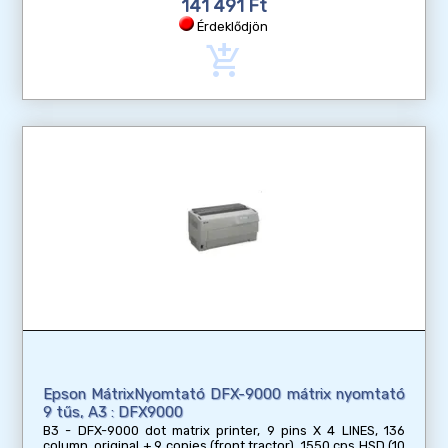
141 491 Ft
Érdeklődjön
add_shopping_cart
Epson MátrixNyomtató DFX-9000 mátrix nyomtató
9 tűs, A3 : DFX9000
B3 - DFX-9000 dot matrix printer, 9 pins X 4 LINES, 136
column, original + 9 copies (front tractor), 1550 cps HSD (10