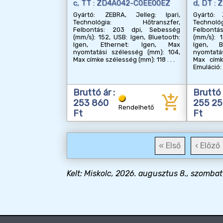
c, TT : ZD4A042-C0EE00EZ
d, DT :
Gyártó: ZEBRA, Jelleg: Ipari,
Gyártó: 
Technológia: Hőtranszfer,
Technol
Felbontás: 203 dpi, Sebesség
Felbont
(mm/s): 152, USB: Igen, Bluetooth:
(mm/s): 1
Igen, Ethernet: Igen, Max
Igen, B
nyomtatási szélesség (mm): 104,
nyomtatá
Max címke szélesség (mm): 118
Max címk
Emuláció: 
Bruttó ár :
Bruttó 
add_shopping_cart
253 860
255 25
Rendelhető
Ft
Ft
« Első
‹ Előző
Kelt: Miskolc, 2026. augusztus 8., szombat