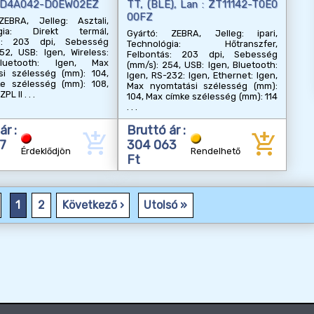
 ZD4A042-D0EW02EZ
TT, (BLE), Lan : ZT11142-T0E0
00FZ
ZEBRA, Jelleg: Asztali,
ógia: Direkt termál,
Gyártó: ZEBRA, Jelleg: ipari,
ás: 203 dpi, Sebesség
Technológia: Hőtranszfer,
52, USB: Igen, Wireless:
Felbontás: 203 dpi, Sebesség
luetooth: Igen, Max
(mm/s): 254, USB: Igen, Bluetooth:
si szélesség (mm): 104,
Igen, RS-232: Igen, Ethernet: Igen,
e szélesség (mm): 108,
Max nyomtatási szélesség (mm):
ZPL II
104, Max címke szélesség (mm): 114
ár :
Bruttó ár :
add_shopping_cart
add_shopping_cart
7
304 063
Érdeklődjön
Rendelhető
Ft
1
2
Következő ›
Utolsó »