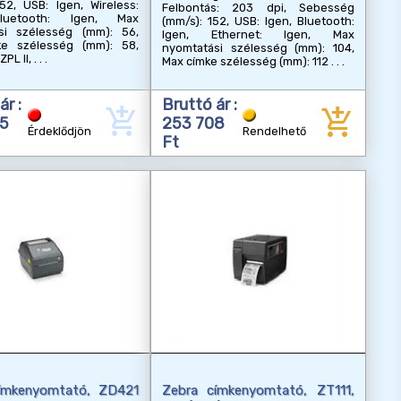
52, USB: Igen, Wireless:
Felbontás: 203 dpi, Sebesség
luetooth: Igen, Max
(mm/s): 152, USB: Igen, Bluetooth:
si szélesség (mm): 56,
Igen, Ethernet: Igen, Max
e szélesség (mm): 58,
nyomtatási szélesség (mm): 104,
ZPL II,
Max címke szélesség (mm): 112
ár :
Bruttó ár :
add_shopping_cart
add_shopping_cart
35
253 708
Érdeklődjön
Rendelhető
Ft
ímkenyomtató, ZD421
Zebra címkenyomtató, ZT111,