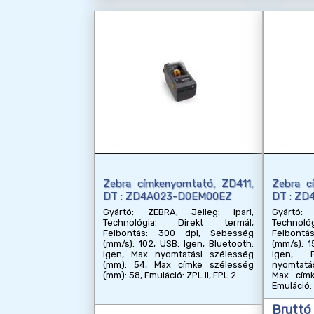
Zebra címkenyomtató, ZD411,
Zebra c
DT : ZD4A023-D0EM00EZ
DT : Z
Gyártó: ZEBRA, Jelleg: Ipari,
Gyártó: 
Technológia: Direkt termál,
Technol
Felbontás: 300 dpi, Sebesség
Felbont
(mm/s): 102, USB: Igen, Bluetooth:
(mm/s): 1
Igen, Max nyomtatási szélesség
Igen, 
(mm): 54, Max címke szélesség
nyomtatá
(mm): 58, Emuláció: ZPL II, EPL 2
Max címk
Emuláció: 
Bruttó 