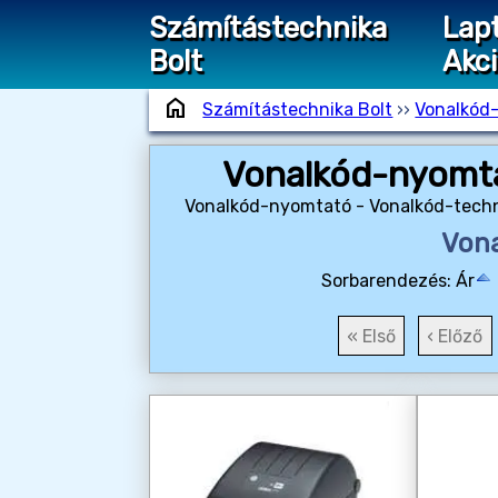
Számítástechnika
Lap
Bolt
Akc
home
Számítástechnika Bolt
››
Vonalkód
Vonalkód-nyomta
Vonalkód-nyomtató - Vonalkód-techni
Von
Sorbarendezés:
Ár
« Első
‹ Előző