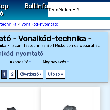
top
Bolt
Info
ió
-technika
››
Vonalkód-nyomtató
tó - Vonalkód-technika -
ka - : Számítástechnika Bolt Miskolcon és webáruház
alkód-nyomtató
Azonosító
Megnevezés
1
2
Következő ›
Utolsó »