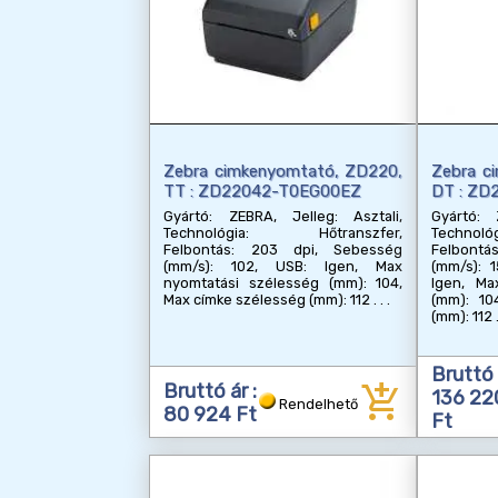
Zebra cimkenyomtató, ZD220,
Zebra c
TT : ZD22042-T0EG00EZ
DT : Z
Gyártó: ZEBRA, Jelleg: Asztali,
Gyártó: 
Technológia: Hőtranszfer,
Technol
Felbontás: 203 dpi, Sebesség
Felbont
(mm/s): 102, USB: Igen, Max
(mm/s): 1
nyomtatási szélesség (mm): 104,
Igen, Ma
Max címke szélesség (mm): 112
(mm): 10
(mm): 112
Bruttó 
add_shopping_cart
Bruttó ár :
136 22
Rendelhető
80 924 Ft
Ft