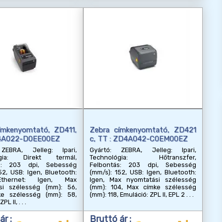
ímkenyomtató, ZD411,
Zebra címkenyomtató, ZD421
D4A022-D0EE00EZ
c, TT : ZD4A042-C0EM00EZ
ZEBRA, Jelleg: Ipari,
Gyártó: ZEBRA, Jelleg: Ipari,
ógia: Direkt termál,
Technológia: Hőtranszfer,
ás: 203 dpi, Sebesség
Felbontás: 203 dpi, Sebesség
52, USB: Igen, Bluetooth:
(mm/s): 152, USB: Igen, Bluetooth:
Ethernet: Igen, Max
Igen, Max nyomtatási szélesség
si szélesség (mm): 56,
(mm): 104, Max címke szélesség
e szélesség (mm): 58,
(mm): 118, Emuláció: ZPL II, EPL 2
ZPL II,
ár :
Bruttó ár :