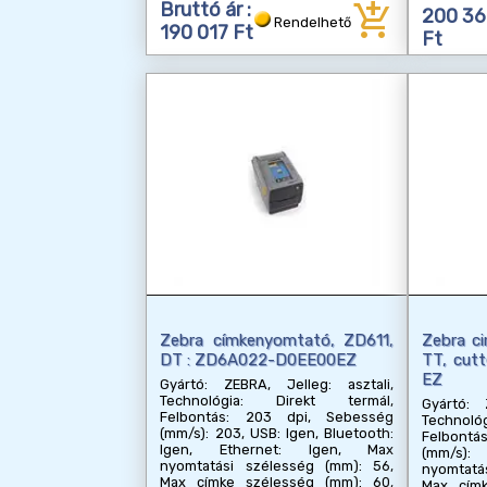
add_shopping_cart
Bruttó ár :
200 3
Rendelhető
190 017 Ft
Ft
Zebra címkenyomtató, ZD611,
Zebra c
DT : ZD6A022-D0EE00EZ
TT, cut
EZ
Gyártó: ZEBRA, Jelleg: asztali,
Technológia: Direkt termál,
Gyártó: 
Felbontás: 203 dpi, Sebesség
Techno
(mm/s): 203, USB: Igen, Bluetooth:
Felbont
Igen, Ethernet: Igen, Max
(mm/s):
nyomtatási szélesség (mm): 56,
nyomtatá
Max címke szélesség (mm): 60,
Max címk