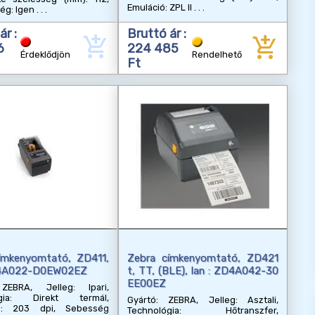
Emuláció: ZPL II
ég: Igen
ár :
Bruttó ár :
add_shopping_cart
add_shopping_cart
6
224 485
Érdeklődjön
Rendelhető
Ft
ímkenyomtató, ZD411,
Zebra címkenyomtató, ZD421
D4A022-D0EW02EZ
t, TT, (BLE), lan : ZD4A042-30
EE00EZ
ZEBRA, Jelleg: Ipari,
ógia: Direkt termál,
Gyártó: ZEBRA, Jelleg: Asztali,
ás: 203 dpi, Sebesség
Technológia: Hőtranszfer,