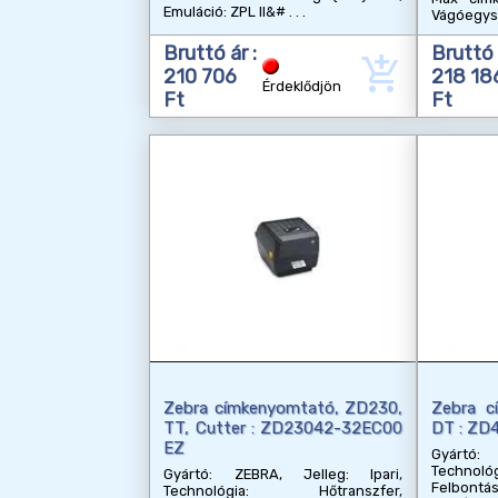
Emuláció: ZPL II&#
Vágóegys
Bruttó ár :
Bruttó 
add_shopping_cart
210 706
218 18
Érdeklődjön
Ft
Ft
Zebra címkenyomtató, ZD230,
Zebra c
TT, Cutter : ZD23042-32EC00
DT : Z
EZ
Gyártó: 
Technol
Gyártó: ZEBRA, Jelleg: Ipari,
Felbont
Technológia: Hőtranszfer,