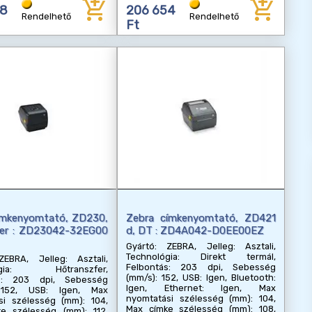
add_shopping_cart
add_shopping_cart
68
206 654
Rendelhető
Rendelhető
Ft
imkenyomtató, ZD230,
Zebra címkenyomtató, ZD421
ter : ZD23042-32EG00
d, DT : ZD4A042-D0EE00EZ
Gyártó: ZEBRA, Jelleg: Asztali,
Technológia: Direkt termál,
ZEBRA, Jelleg: Asztali,
Felbontás: 203 dpi, Sebesség
lógia: Hőtranszfer,
(mm/s): 152, USB: Igen, Bluetooth:
ás: 203 dpi, Sebesség
Igen, Ethernet: Igen, Max
 152, USB: Igen, Max
nyomtatási szélesség (mm): 104,
si szélesség (mm): 104,
Max címke szélesség (mm): 108,
e szélesség (mm): 112,