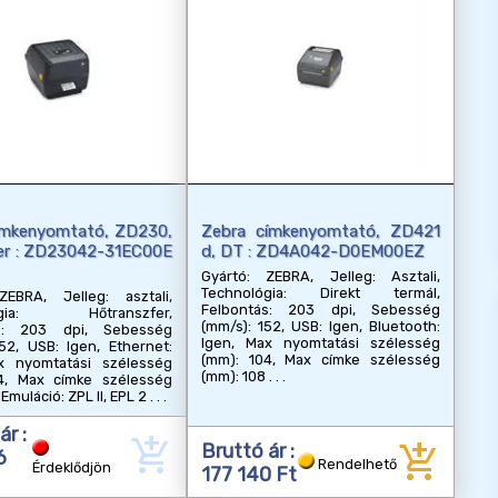
ímkenyomtató, ZD230,
Zebra címkenyomtató, ZD421
ler : ZD23042-31EC00E
d, DT : ZD4A042-D0EM00EZ
Gyártó: ZEBRA, Jelleg: Asztali,
Technológia: Direkt termál,
ZEBRA, Jelleg: asztali,
Felbontás: 203 dpi, Sebesség
lógia: Hőtranszfer,
(mm/s): 152, USB: Igen, Bluetooth:
ás: 203 dpi, Sebesség
Igen, Max nyomtatási szélesség
52, USB: Igen, Ethernet:
(mm): 104, Max címke szélesség
x nyomtatási szélesség
(mm): 108
4, Max címke szélesség
 Emuláció: ZPL II, EPL 2
ár :
add_shopping_cart
add_shopping_cart
Bruttó ár :
6
Rendelhető
Érdeklődjön
177 140 Ft