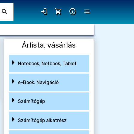
login
shopping_cart
info
list
search
Árlista, vásárlás
Notebook, Netbook, Tablet
e-Book, Navigáció
Számítógép
Számítógép alkatrész