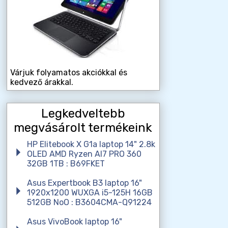
Várjuk folyamatos akciókkal és
kedvező árakkal.
Legkedveltebb
megvásárolt termékeink
HP Elitebook X G1a laptop 14" 2.8k
OLED AMD Ryzen AI7 PRO 360
32GB 1TB : B69FKET
Asus Expertbook B3 laptop 16"
1920x1200 WUXGA i5-125H 16GB
512GB NoO : B3604CMA-Q91224
Asus VivoBook laptop 16"