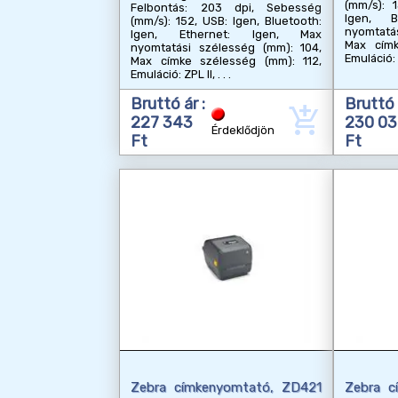
(mm/s): 1
Felbontás: 203 dpi, Sebesség
Igen, B
(mm/s): 152, USB: Igen, Bluetooth:
nyomtatá
Igen, Ethernet: Igen, Max
Max címk
nyomtatási szélesség (mm): 104,
Emuláció: 
Max címke szélesség (mm): 112,
Emuláció: ZPL II,
Bruttó ár :
Bruttó 
add_shopping_cart
227 343
230 0
Érdeklődjön
Ft
Ft
Zebra címkenyomtató, ZD421
Zebra c