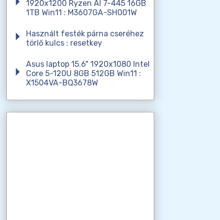
1920x1200 Ryzen AI 7-445 16GB
1TB Win11 : M3607GA-SH001W
Használt festék párna cseréhez
törlő kulcs : resetkey
Asus laptop 15.6" 1920x1080 Intel
Core 5-120U 8GB 512GB Win11 :
X1504VA-BQ3678W