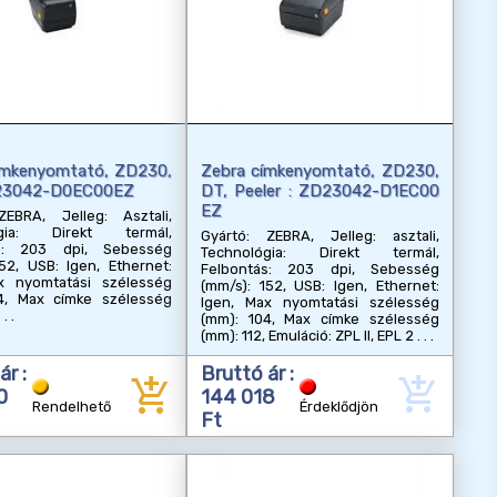
imkenyomtató, ZD230,
Zebra címkenyomtató, ZD230,
D23042-D0EC00EZ
DT, Peeler : ZD23042-D1EC00
EZ
ZEBRA, Jelleg: Asztali,
ógia: Direkt termál,
Gyártó: ZEBRA, Jelleg: asztali,
ás: 203 dpi, Sebesség
Technológia: Direkt termál,
52, USB: Igen, Ethernet:
Felbontás: 203 dpi, Sebesség
x nyomtatási szélesség
(mm/s): 152, USB: Igen, Ethernet:
4, Max címke szélesség
Igen, Max nyomtatási szélesség
(mm): 104, Max címke szélesség
(mm): 112, Emuláció: ZPL II, EPL 2
ár :
Bruttó ár :
add_shopping_cart
add_shopping_cart
0
144 018
Rendelhető
Érdeklődjön
Ft