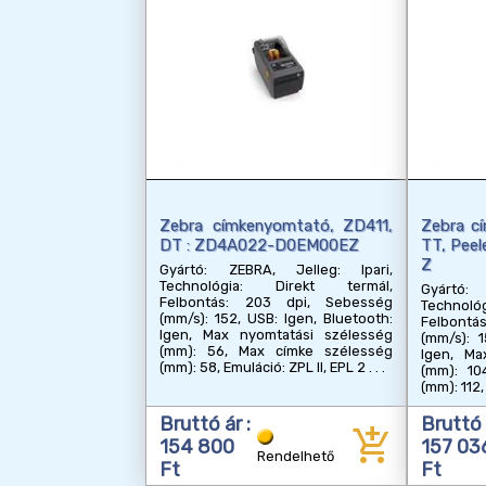
Zebra címkenyomtató, ZD411,
Zebra c
DT : ZD4A022-D0EM00EZ
TT, Pee
Z
Gyártó: ZEBRA, Jelleg: Ipari,
Technológia: Direkt termál,
Gyártó: 
Felbontás: 203 dpi, Sebesség
Techno
(mm/s): 152, USB: Igen, Bluetooth:
Felbont
Igen, Max nyomtatási szélesség
(mm/s): 1
(mm): 56, Max címke szélesség
Igen, Ma
(mm): 58, Emuláció: ZPL II, EPL 2
(mm): 10
(mm): 112,
Bruttó ár :
Bruttó 
add_shopping_cart
154 800
157 03
Rendelhető
Ft
Ft