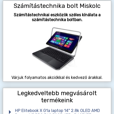
Számítástechnika bolt Miskolc
Számítástechnikai eszközök széles kínálata a
számítástechnika boltban.
Várjuk folyamatos akciókkal és kedvező árakkal.
Legkedveltebb megvásárolt
termékeink
HP Elitebook X G1a laptop 14" 2.8k OLED AMD