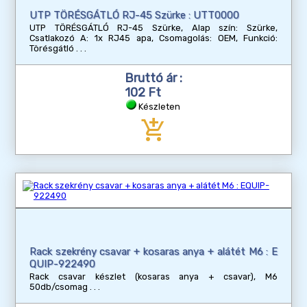
UTP TÖRÉSGÁTLÓ RJ-45 Szürke : UTT0000
UTP TÖRÉSGÁTLÓ RJ-45 Szürke, Alap szín: Szürke,
Csatlakozó A: 1x RJ45 apa, Csomagolás: OEM, Funkció:
Törésgátló
Bruttó ár :
102 Ft
Készleten
add_shopping_cart
Rack szekrény csavar + kosaras anya + alátét M6 : E
QUIP-922490
Rack csavar készlet (kosaras anya + csavar), M6
50db/csomag