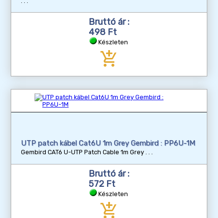
Bruttó ár :
498 Ft
Készleten
add_shopping_cart
UTP patch kábel Cat6U 1m Grey Gembird : PP6U-1M
Gembird CAT6 U-UTP Patch Cable 1m Grey
Bruttó ár :
572 Ft
Készleten
add_shopping_cart