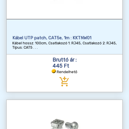
Kábel UTP patch, CAT5e, 1m : KKTNW01
Kábel hossz: 100cm, Csatlakozó 1: RJ45, Csatlakozó 2: RJ45,
Típus: CAT5
Bruttó ár :
445 Ft
Rendelhető
add_shopping_cart