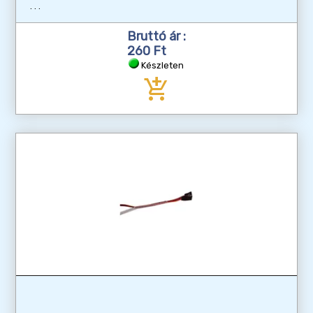
Bruttó ár :
260 Ft
Készleten
add_shopping_cart