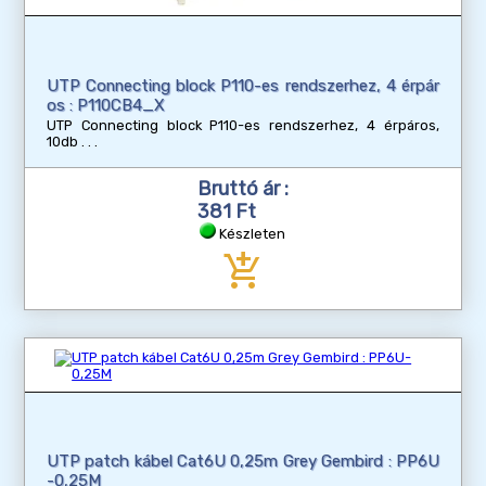
UTP Connecting block P110-es rendszerhez, 4 érpár
os : P110CB4_X
UTP Connecting block P110-es rendszerhez, 4 érpáros,
10db
Bruttó ár :
381 Ft
Készleten
add_shopping_cart
UTP patch kábel Cat6U 0,25m Grey Gembird : PP6U
-0,25M