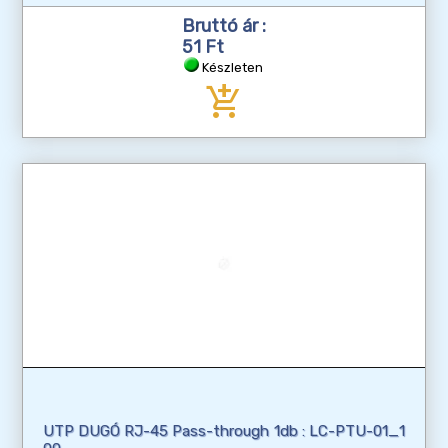
Bruttó ár :
51 Ft
Készleten
add_shopping_cart
UTP DUGÓ RJ-45 Pass-through 1db : LC-PTU-01_1