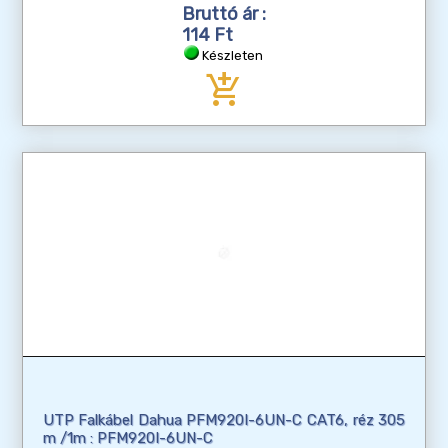
Bruttó ár :
114 Ft
Készleten
add_shopping_cart
UTP Falkábel Dahua PFM920I-6UN-C CAT6, réz 305
m /1m : PFM920I-6UN-C