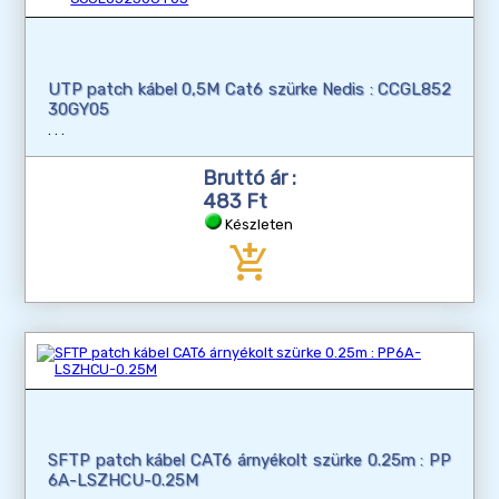
UTP patch kábel 0,5M Cat6 szürke Nedis : CCGL852
30GY05
Bruttó ár :
483 Ft
Készleten
add_shopping_cart
SFTP patch kábel CAT6 árnyékolt szürke 0.25m : PP
6A-LSZHCU-0.25M