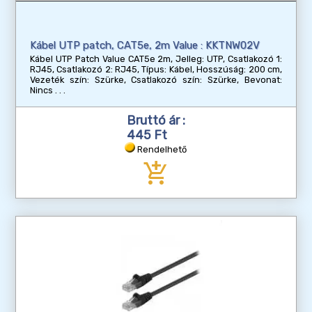
Kábel UTP patch, CAT5e, 2m Value : KKTNW02V
Kábel UTP Patch Value CAT5e 2m, Jelleg: UTP, Csatlakozó 1:
RJ45, Csatlakozó 2: RJ45, Típus: Kábel, Hosszúság: 200 cm,
Vezeték szín: Szürke, Csatlakozó szín: Szürke, Bevonat:
Nincs
Bruttó ár :
445 Ft
Rendelhető
add_shopping_cart