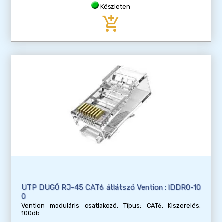
Készleten
add_shopping_cart
UTP DUGÓ RJ-45 CAT6 átlátszó Vention : IDDR0-10
0
Vention moduláris csatlakozó, Típus: CAT6, Kiszerelés:
100db