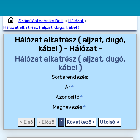
home
Számítástechnika Bolt
››
Hálózat
››
Hálózat alkatrész ( aljzat, dugó, kábel )
Hálózat alkatrész ( aljzat, dugó,
kábel ) - Hálózat -
Hálózat alkatrész ( aljzat, dugó,
kábel )
Sorbarendezés:
Ár
Azonosító
Megnevezés
« Első
‹ Előző
1
Következő ›
Utolsó »