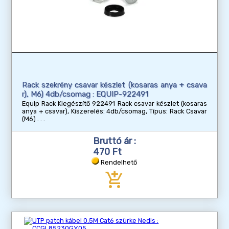
Rack szekrény csavar készlet (kosaras anya + csava
r), M6) 4db/csomag : EQUIP-922491
Equip Rack Kiegészítő 922491 Rack csavar készlet (kosaras
anya + csavar), Kiszerelés: 4db/csomag, Típus: Rack Csavar
(M6)
Bruttó ár :
470 Ft
Rendelhető
add_shopping_cart