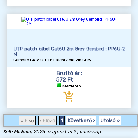
UTP patch kábel Cat6U 2m Grey Gembird : PP6U-2
M
Gembird CAT6 U-UTP PatchCable 2m Grey
Bruttó ár :
572 Ft
Készleten
add_shopping_cart
« Első
‹ Előző
1
Következő ›
Utolsó »
Kelt: Miskolc, 2026. augusztus 9., vasárnap