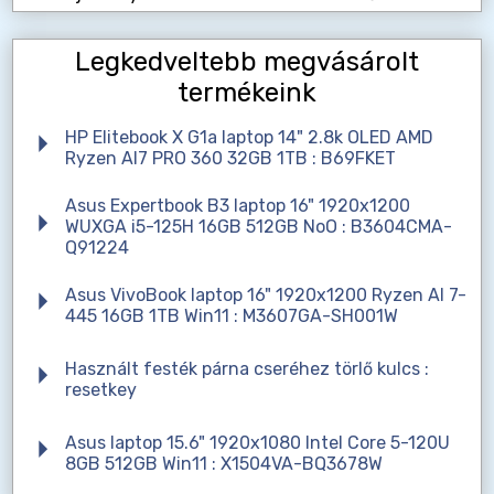
Legkedveltebb megvásárolt
termékeink
HP Elitebook X G1a laptop 14" 2.8k OLED AMD
Ryzen AI7 PRO 360 32GB 1TB : B69FKET
Asus Expertbook B3 laptop 16" 1920x1200
WUXGA i5-125H 16GB 512GB NoO : B3604CMA-
Q91224
Asus VivoBook laptop 16" 1920x1200 Ryzen AI 7-
445 16GB 1TB Win11 : M3607GA-SH001W
Használt festék párna cseréhez törlő kulcs :
resetkey
Asus laptop 15.6" 1920x1080 Intel Core 5-120U
8GB 512GB Win11 : X1504VA-BQ3678W