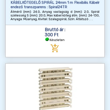
KÁBELKÖTEGELŐ SPIRÁL 24mm 1 m Flexibilis Kábelr
endező transzparens : Spiral24TR
Átmérő (mm): 24.0, Anyag vastagság d (mm): 2.0, Spirál
szélesség S (mm): 20.0, Max kábel köteg átm. (mm): 24-130,
Anyaga: Műanyag, Kivitel: Szalagspirál, Szín: Átlátszó
Bruttó ár :
300 Ft
Készleten
add_shopping_cart