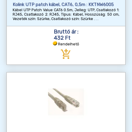
Kolink UTP patch kábel, CAT6, 0,5m : KKTNW6005
Kábel UTP Patch Value CAT6 0.5m, Jelleg: UTP, Csatlakozó 1:
RJ45, Csatlakozó 2: RJ45, Típus: Kábel, Hosszúság: 50 cm,
Vezeték szín: Szürke, Csatlakozó szín: Szürke
Bruttó ár :
432 Ft
Rendelhető
add_shopping_cart