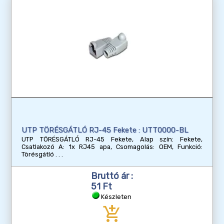
UTP TÖRÉSGÁTLÓ RJ-45 Fekete : UTT0000-BL
UTP TÖRÉSGÁTLÓ RJ-45 Fekete, Alap szín: Fekete,
Csatlakozó A: 1x RJ45 apa, Csomagolás: OEM, Funkció:
Törésgátló
Bruttó ár :
51 Ft
Készleten
add_shopping_cart