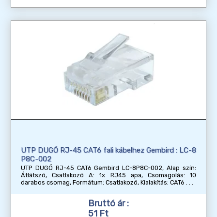
UTP DUGÓ RJ-45 CAT6 fali kábelhez Gembird : LC-8
P8C-002
UTP DUGÓ RJ-45 CAT6 Gembird LC-8P8C-002, Alap szín:
Átlátszó, Csatlakozó A: 1x RJ45 apa, Csomagolás: 10
darabos csomag, Formátum: Csatlakozó, Kialakítás: CAT6
Bruttó ár :
51 Ft