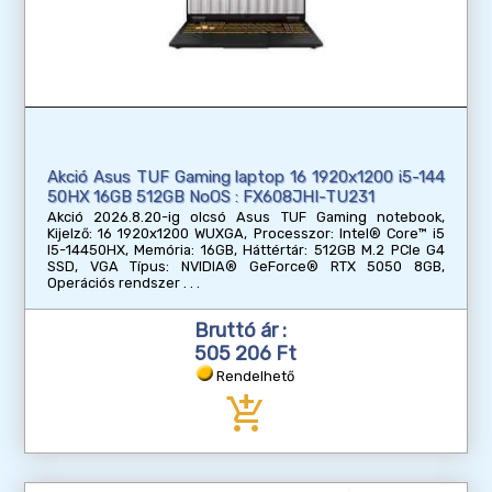
Akció Asus TUF Gaming laptop 16 1920x1200 i5-144
50HX 16GB 512GB NoOS : FX608JHI-TU231
Akció 2026.8.20-ig olcsó Asus TUF Gaming notebook,
Kijelző: 16 1920x1200 WUXGA, Processzor: Intel® Core™ i5
I5-14450HX, Memória: 16GB, Háttértár: 512GB M.2 PCIe G4
SSD, VGA Típus: NVIDIA® GeForce® RTX 5050 8GB,
Operációs rendszer
Bruttó ár :
505 206 Ft
Rendelhető
add_shopping_cart