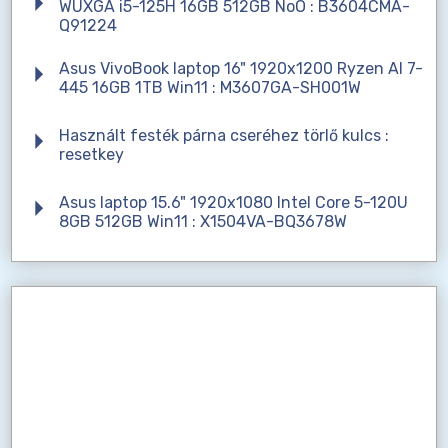
WUXGA i5-125H 16GB 512GB NoO : B3604CMA-
Q91224
Asus VivoBook laptop 16" 1920x1200 Ryzen AI 7-
445 16GB 1TB Win11 : M3607GA-SH001W
Használt festék párna cseréhez törlő kulcs :
resetkey
Asus laptop 15.6" 1920x1080 Intel Core 5-120U
8GB 512GB Win11 : X1504VA-BQ3678W