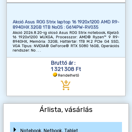
Akció Asus ROG Strix laptop 16 1920x1200 AMD R9-
8940HX 32GB 1TB NoOS : G614PW-RV035
Akció 2026.8.20-ig olcsó Asus ROG Strix notebook, Kijelző:
16 1920x1200 WUXGA, Processzor: AMD® Ryzen™ 9 R9-
8940HX, Memória: 32GB, Háttértár: 1TB M.2 PCIe G4 SSD,
VGA Típus: NVIDIA® GeForce® RTX 5080 16GB, Operációs
rendszer: No
Bruttó ár :
1 321 308 Ft
Rendelhető
add_shopping_cart
Árlista, vásárlás
Notebook, Netbook, Tablet