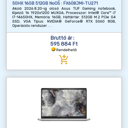
50HX 16GB 512GB NoOS : FX608JMI-TU271
Akció 2026.8.20-ig olcsó Asus TUF Gaming notebook,
Kijelző: 16 1920x1200 WUXGA, Processzor: Intel® Core™ i7
I7-14650HX, Memória: 16GB, Háttértár: 512GB M.2 PCIe G4
SSD, VGA Típus: NVIDIA® GeForce® RTX 5060 8GB,
Operációs rendszer
Bruttó ár :
595 884 Ft
Rendelhető
add_shopping_cart