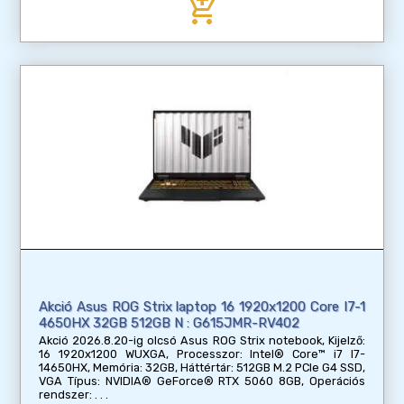
add_shopping_cart
Akció Asus ROG Strix laptop 16 1920x1200 Core I7-1
4650HX 32GB 512GB N : G615JMR-RV402
Akció 2026.8.20-ig olcsó Asus ROG Strix notebook, Kijelző:
16 1920x1200 WUXGA, Processzor: Intel® Core™ i7 I7-
14650HX, Memória: 32GB, Háttértár: 512GB M.2 PCIe G4 SSD,
VGA Típus: NVIDIA® GeForce® RTX 5060 8GB, Operációs
rendszer: