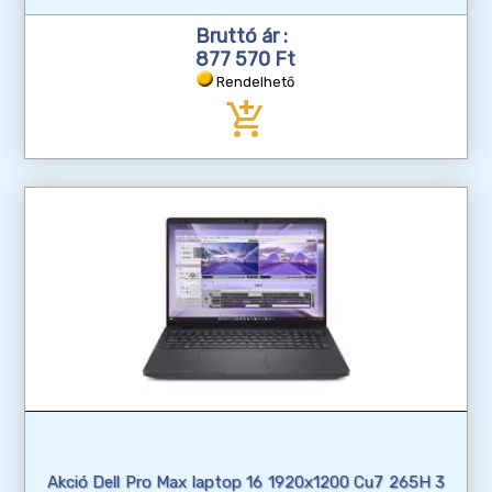
Bruttó ár :
877 570 Ft
Rendelhető
add_shopping_cart
Akció Dell Pro Max laptop 16 1920x1200 Cu7 265H 3