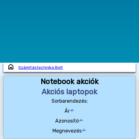
home
Számítástechnika Bolt
Notebook akciók
Akciós laptopok
Sorbarendezés:
Ár
Azonosító
Megnevezés