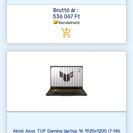
Bruttó ár :
536 067 Ft
Rendelhető
add_shopping_cart
Akció Asus TUF Gaming laptop 16 1920x1200 i7-146