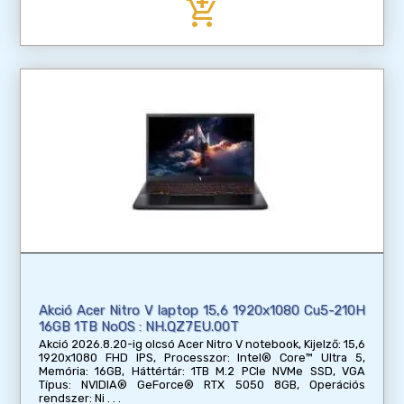
add_shopping_cart
Akció Acer Nitro V laptop 15,6 1920x1080 Cu5-210H
16GB 1TB NoOS : NH.QZ7EU.00T
Akció 2026.8.20-ig olcsó Acer Nitro V notebook, Kijelző: 15,6
1920x1080 FHD IPS, Processzor: Intel® Core™ Ultra 5,
Memória: 16GB, Háttértár: 1TB M.2 PCIe NVMe SSD, VGA
Típus: NVIDIA® GeForce® RTX 5050 8GB, Operációs
rendszer: Ni