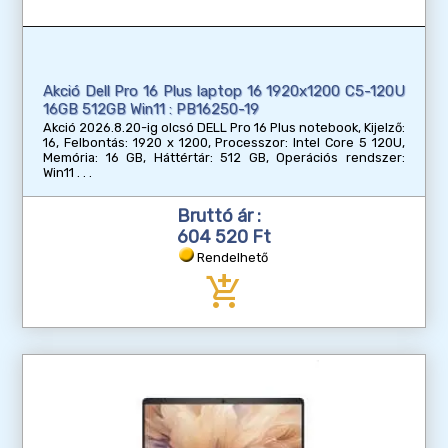
Akció Dell Pro 16 Plus laptop 16 1920x1200 C5-120U
16GB 512GB Win11 : PB16250-19
Akció 2026.8.20-ig olcsó DELL Pro 16 Plus notebook, Kijelző:
16, Felbontás: 1920 x 1200, Processzor: Intel Core 5 120U,
Memória: 16 GB, Háttértár: 512 GB, Operációs rendszer:
Win11
Bruttó ár :
604 520 Ft
Rendelhető
add_shopping_cart