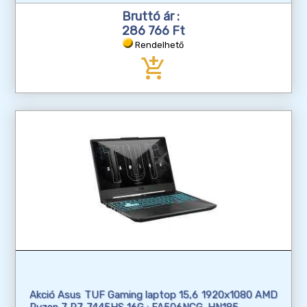
Bruttó ár :
286 766 Ft
Rendelhető
add_shopping_cart
Akció Asus TUF Gaming laptop 15,6 1920x1080 AMD
Ryzen 7 R7-7445HS 16G : FA506NCG-HN185