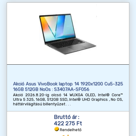
Akció Asus VivoBook laptop 14 1920x1200 Cu5-325
16GB 512GB NoOs : S3407AA-SF056
Akció 2026.8.20-ig olcsó 14 WUXGA OLED, Intel® Core™
Ultra 5 325, 16GB, 512GB SSD, Intel® UHD Graphics , No OS,
háttérvilágítású billentyűzet
Bruttó ár :
422 275 Ft
Rendelhető