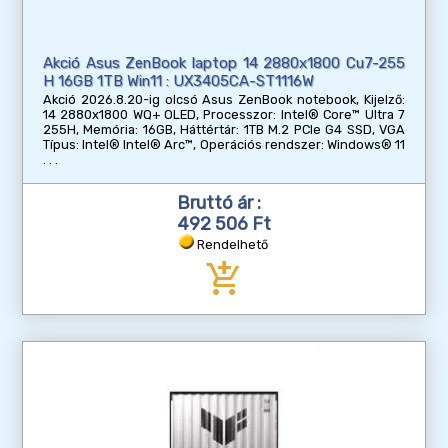
Akció Asus ZenBook laptop 14 2880x1800 Cu7-255
H 16GB 1TB Win11 : UX3405CA-ST1116W
Akció 2026.8.20-ig olcsó Asus ZenBook notebook, Kijelző:
14 2880x1800 WQ+ OLED, Processzor: Intel® Core™ Ultra 7
255H, Memória: 16GB, Háttértár: 1TB M.2 PCIe G4 SSD, VGA
Típus: Intel® Intel® Arc™, Operációs rendszer: Windows® 11
Bruttó ár :
492 506 Ft
Rendelhető
add_shopping_cart