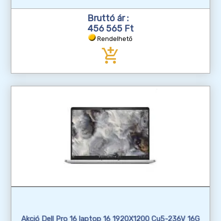
Bruttó ár :
456 565 Ft
Rendelhető
add_shopping_cart
Akció Dell Pro 16 laptop 16 1920X1200 Cu5-236V 16G