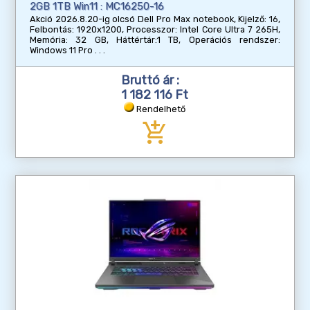
2GB 1TB Win11 : MC16250-16
Akció 2026.8.20-ig olcsó Dell Pro Max notebook, Kijelző: 16,
Felbontás: 1920x1200, Processzor: Intel Core Ultra 7 265H,
Memória: 32 GB, Háttértár:1 TB, Operációs rendszer:
Windows 11 Pro
Bruttó ár :
1 182 116 Ft
Rendelhető
add_shopping_cart