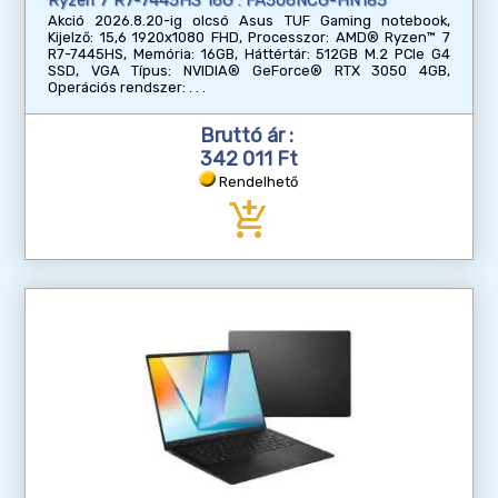
Akció 2026.8.20-ig olcsó Asus TUF Gaming notebook,
Kijelző: 15,6 1920x1080 FHD, Processzor: AMD® Ryzen™ 7
R7-7445HS, Memória: 16GB, Háttértár: 512GB M.2 PCIe G4
SSD, VGA Típus: NVIDIA® GeForce® RTX 3050 4GB,
Operációs rendszer:
Bruttó ár :
342 011 Ft
Rendelhető
add_shopping_cart