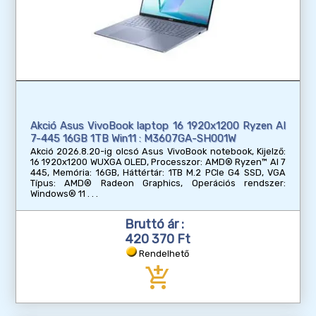
Akció Asus VivoBook laptop 16 1920x1200 Ryzen AI
7-445 16GB 1TB Win11 : M3607GA-SH001W
Akció 2026.8.20-ig olcsó Asus VivoBook notebook, Kijelző:
16 1920x1200 WUXGA OLED, Processzor: AMD® Ryzen™ AI 7
445, Memória: 16GB, Háttértár: 1TB M.2 PCIe G4 SSD, VGA
Típus: AMD® Radeon Graphics, Operációs rendszer:
Windows® 11
Bruttó ár :
420 370 Ft
Rendelhető
add_shopping_cart