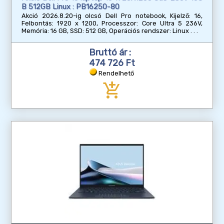
B 512GB Linux : PB16250-80
Akció 2026.8.20-ig olcsó Dell Pro notebook, Kijelző: 16,
Felbontás: 1920 x 1200, Processzor: Core Ultra 5 236V,
Memória: 16 GB, SSD: 512 GB, Operációs rendszer: Linux
Bruttó ár :
474 726 Ft
Rendelhető
add_shopping_cart