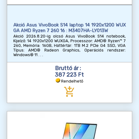
Akció Asus VivoBook S14 laptop 14 1920x1200 WUX
GA AMD Ryzen 7 260 16 : M3407HA-LY013W
Akció 2026.8.20-ig olcsó Asus VivoBook S14 notebook,
Kijelző: 14 1920x1200 WUXGA, Processzor: AMD® Ryzen™ 7
260, Memória: 16GB, Háttértár: 1TB M.2 PCIe G4 SSD, VGA
Típus: AMD® Radeon Graphics, Operációs rendszer:
Windows® 11
Bruttó ár :
387 223 Ft
Rendelhető
add_shopping_cart