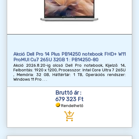
Akció Dell Pro 14 Plus PB14250 notebook FHD+ W11
ProMUI Cu7 265U 32GB 1 : PB14250-80
Akció 2026.8.20-ig olcsó Dell Pro notebook, Kijelző: 14,
Felbontás: 1920 x 1200, Processzor: Intel Core Ultra 7 265U
, Memória: 32 GB, Háttértár: 1 TB, Operációs rendszer:
Windows 11 Pro
Bruttó ár :
679 323 Ft
Rendelhető
add_shopping_cart