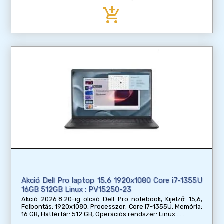
add_shopping_cart
Akció Dell Pro laptop 15,6 1920x1080 Core i7-1355U
16GB 512GB Linux : PV15250-23
Akció 2026.8.20-ig olcsó Dell Pro notebook, Kijelző: 15,6,
Felbontás: 1920x1080, Processzor: Core i7-1355U, Memória:
16 GB, Háttértár: 512 GB, Operációs rendszer: Linux