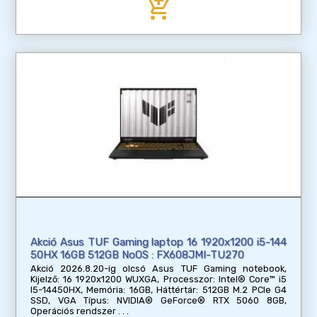
add_shopping_cart
Akció Asus TUF Gaming laptop 16 1920x1200 i5-144
50HX 16GB 512GB NoOS : FX608JMI-TU270
Akció 2026.8.20-ig olcsó Asus TUF Gaming notebook,
Kijelző: 16 1920x1200 WUXGA, Processzor: Intel® Core™ i5
I5-14450HX, Memória: 16GB, Háttértár: 512GB M.2 PCIe G4
SSD, VGA Típus: NVIDIA® GeForce® RTX 5060 8GB,
Operációs rendszer