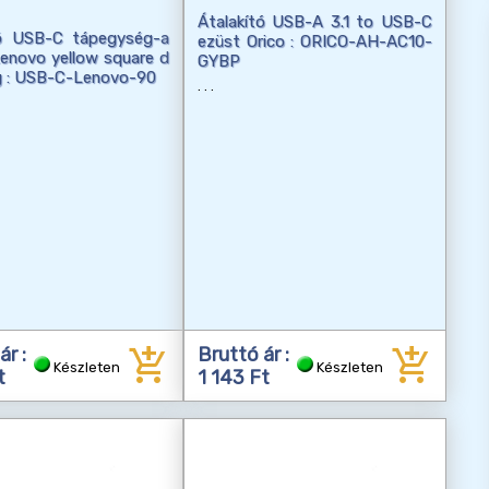
Átalakító USB-A 3.1 to USB-C
tó USB-C tápegység-a
ezüst Orico : ORICO-AH-AC10-
enovo yellow square d
GYBP
g : USB-C-Lenovo-90
add_shopping_cart
add_shopping_cart
ár :
Bruttó ár :
Készleten
Készleten
t
1 143 Ft