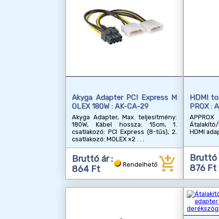
Akyga Adapter PCI Express M
HDMI to
OLEX 180W : AK-CA-29
PROX : 
Akyga Adapter, Max. teljesítmény:
APP
180W, Kábel hossza: 15cm, 1.
Átalakító
csatlakozó: PCI Express (8-tűs), 2.
HDMI ad
csatlakozó: MOLEX ×2
add_shopping_cart
Bruttó 
Bruttó ár :
Rendelhető
876 Ft
864 Ft