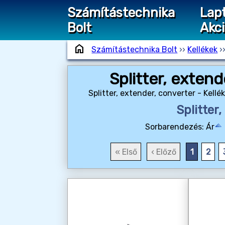
Számítástechnika
Lap
Bolt
Akc
home
Számítástechnika Bolt
››
Kellékek
›
Splitter, extend
Splitter, extender, converter - Kell
Splitter
Sorbarendezés:
Ár
« Első
‹ Előző
1
2