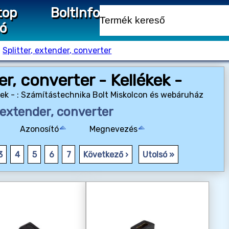
top
Bolt
Info
ió
›
Splitter, extender, converter
er, converter - Kellékek -
ékek - : Számítástechnika Bolt Miskolcon és webáruház
, extender, converter
Azonosító
Megnevezés
3
4
5
6
7
Következő ›
Utolsó »