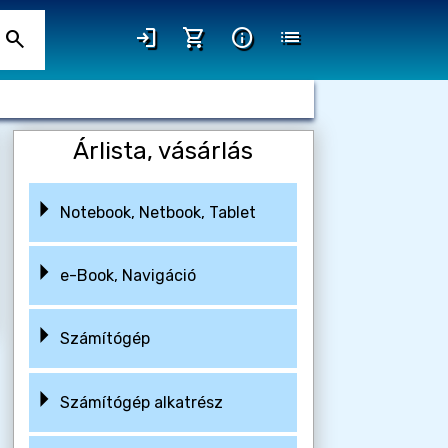
login
shopping_cart
info
list
search
Árlista, vásárlás
Notebook, Netbook, Tablet
e-Book, Navigáció
Számítógép
Számítógép alkatrész