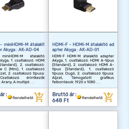
- miniHDMI-M átalakít
HDMI-F - HDMI-M átalakító ad
er Akyga : AK-AD-04
apter Akyga : AK-AD-01
miniHDMI-M átalakító
HDMI-F HDMI-M átalakító adapter
kyga, 1. csatlakozó: HDMI
Akyga, 1. csatlakozó: HDMI A-típus
Standard), 2. csatlakozó:
(Standard), 2. csatlakozó: HDMI A-
 C (Mini), 1. csatlakozó
típus (Standard), 1. csatlakozó
jzat, 2. csatlakozó típusa:
típusa: Dugó, 2. csatlakozó típusa:
satlakozó érintkezők
Aljzat, Támogatott grafikus
 Arany, A multipli
felbontások: 1920 x 1080
add_shopping_cart
add_shopping_cart
ár :
Bruttó ár :
Rendelhető
Rendelhető
648 Ft