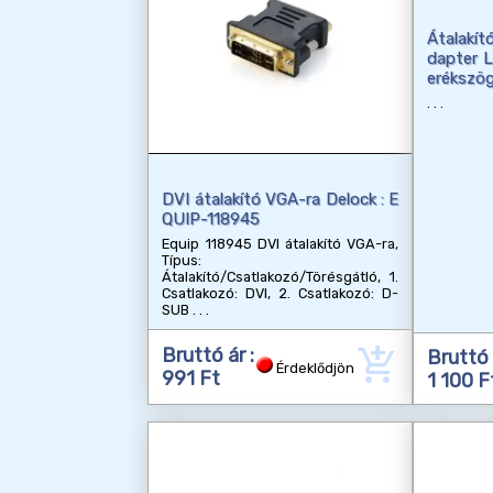
Átalakí
dapter L
erékszö
DVI átalakító VGA-ra Delock : E
QUIP-118945
Equip 118945 DVI átalakító VGA-ra,
Típus:
Átalakító/Csatlakozó/Törésgátló, 1.
Csatlakozó: DVI, 2. Csatlakozó: D-
SUB
add_shopping_cart
Bruttó ár :
Bruttó 
Érdeklődjön
991 Ft
1 100 F