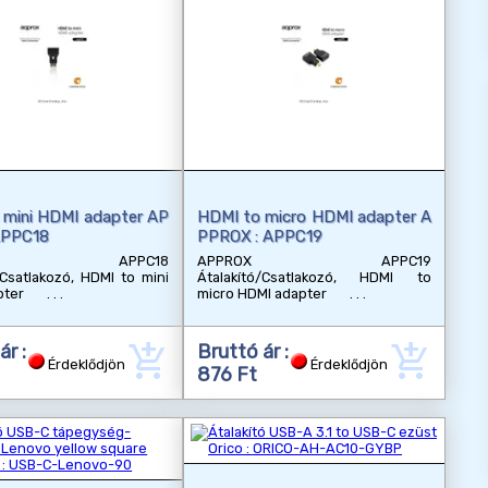
 mini HDMI adapter AP
HDMI to micro HDMI adapter A
APPC18
PPROX : APPC19
ROX APPC18
APPROX APPC19
/Csatlakozó, HDMI to mini
Átalakító/Csatlakozó, HDMI to
apter
micro HDMI adapter
add_shopping_cart
add_shopping_cart
ár :
Bruttó ár :
Érdeklődjön
Érdeklődjön
876 Ft