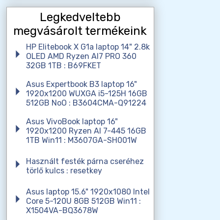
Legkedveltebb
megvásárolt termékeink
HP Elitebook X G1a laptop 14" 2.8k
OLED AMD Ryzen AI7 PRO 360
32GB 1TB : B69FKET
Asus Expertbook B3 laptop 16"
1920x1200 WUXGA i5-125H 16GB
512GB NoO : B3604CMA-Q91224
Asus VivoBook laptop 16"
1920x1200 Ryzen AI 7-445 16GB
1TB Win11 : M3607GA-SH001W
Használt festék párna cseréhez
törlő kulcs : resetkey
Asus laptop 15.6" 1920x1080 Intel
Core 5-120U 8GB 512GB Win11 :
X1504VA-BQ3678W