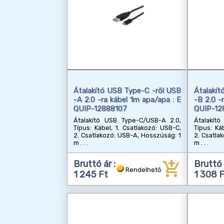
Átalakító USB Type-C -ről USB
Átalakít
-A 2.0 -ra kábel 1m apa/apa : E
-B 2.0 -
QUIP-12888107
QUIP-12
Átalakító USB Type-C/USB-A 2.0,
Átalakít
Típus: Kábel, 1. Csatlakozó: USB-C,
Típus: Ká
2. Csatlakozó: USB-A, Hosszúság: 1
2. Csatla
m
m
add_shopping_cart
Bruttó ár :
Bruttó 
Rendelhető
1 245 Ft
1 308 