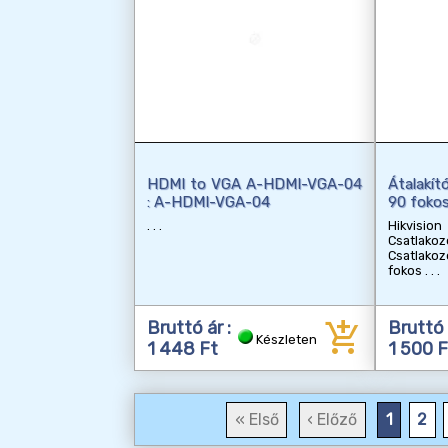
HDMI to VGA A-HDMI-VGA-04
Átalakí
: A-HDMI-VGA-04
90 fokos
Hikvis
Csatla
Csatlakoz
fokos
add_shopping_cart
Bruttó ár :
Bruttó 
Készleten
1 448 Ft
1 500 F
« Első
‹ Előző
1
2