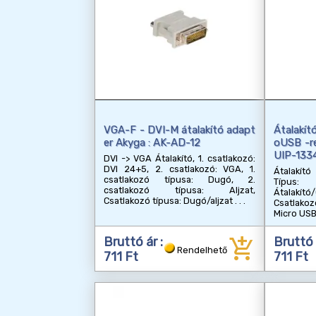
VGA-F - DVI-M átalakító adapt
Átalakít
er Akyga : AK-AD-12
oUSB -re
UIP-133
DVI -> VGA Átalakító, 1. csatlakozó:
DVI 24+5, 2. csatlakozó: VGA, 1.
Átalakít
csatlakozó típusa: Dugó, 2.
Típus:
csatlakozó típusa: Aljzat,
Átalakító
Csatlakozó típusa: Dugó/aljzat
Csatlakoz
Micro US
add_shopping_cart
Bruttó ár :
Bruttó 
Rendelhető
711 Ft
711 Ft