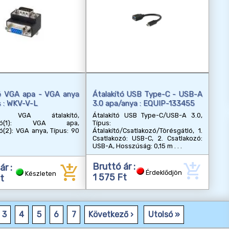
tó VGA apa - VGA anya
Átalakító USB Type-C - USB-A
 : WKV-V-L
3.0 apa/anya : EQUIP-133455
ion VGA átalakító,
Átalakító USB Type-C/USB-A 3.0,
kozó(1): VGA apa,
Típus:
ó(2): VGA anya, Típus: 90
Átalakító/Csatlakozó/Törésgátló, 1.
Csatlakozó: USB-C, 2. Csatlakozó:
USB-A, Hosszúság: 0,15 m
add_shopping_cart
add_shopping_cart
Bruttó ár :
ár :
Érdeklődjön
Készleten
1 575 Ft
t
3
4
5
6
7
Következő ›
Utolsó »