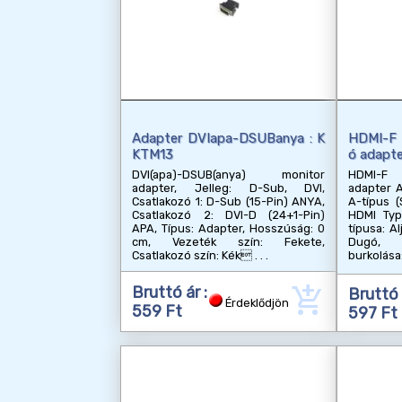
Adapter DVIapa-DSUBanya : K
HDMI-F 
KTM13
ó adapt
DVI(apa)-DSUB(anya) monitor
HDMI-F 
adapter, Jelleg: D-Sub, DVI,
adapter A
Csatlakozó 1: D-Sub (15-Pin) ANYA,
A-típus (
Csatlakozó 2: DVI-D (24+1-Pin)
HDMI Type
APA, Típus: Adapter, Hosszúság: 0
típusa: Al
cm, Vezeték szín: Fekete,
Dugó, C
Csatlakozó szín: Kék
burkolása:
add_shopping_cart
Bruttó ár :
Bruttó 
Érdeklődjön
559 Ft
597 Ft