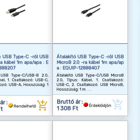
ó USB Type-C -ről USB
Átalakító USB Type-C -ről USB
ra kábel 1m apa/apa : E
MicroB 2.0 -ra kábel 1m apa/ap
888207
a : EQUIP-12888407
ó USB Type-C/USB-B 2.0,
Átalakító USB Type-C/USB MicroB
bel, 1. Csatlakozó: USB-C,
2.0, Típus: Kábel, 1. Csatlakozó:
kozó: USB-A, Hosszúság: 1
USB-C, 2. Csatlakozó: USB MicroB,
Hosszúság: 1 m
add_shopping_cart
add_shopping_cart
Bruttó ár :
ár :
Érdeklődjön
Rendelhető
1 308 Ft
Ft