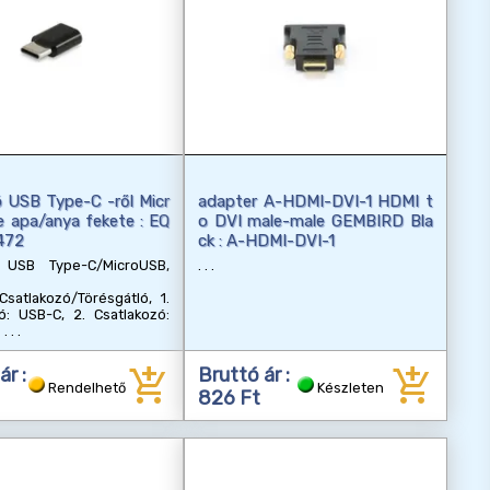
ó USB Type-C -ről Micr
adapter A-HDMI-DVI-1 HDMI t
 apa/anya fekete : EQ
o DVI male-male GEMBIRD Bla
472
ck : A-HDMI-DVI-1
ó USB Type-C/MicroUSB,
/Csatlakozó/Törésgátló, 1.
ó: USB-C, 2. Csatlakozó:
B
add_shopping_cart
add_shopping_cart
ár :
Bruttó ár :
Rendelhető
Készleten
826 Ft